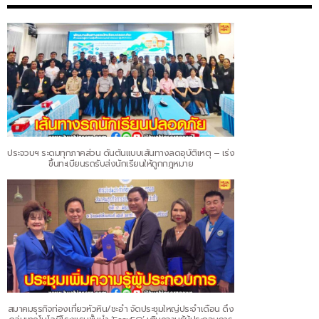
ประจวบฯ ระดมทุกภาคส่วน ดันต้นแบบเส้นทางลดอุบัติเหตุ – เร่ง
ขึ้นทะเบียนรถรับส่งนักเรียนให้ถูกกฎหมาย
สมาคมธุรกิจท่องเที่ยวหัวหิน/ชะอำ จัดประชุมใหญ่ประจำเดือน ดึง