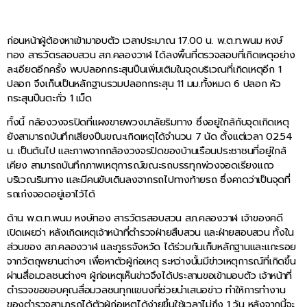
ก่อนหน้าผู้ต้องหาเข้ามาอบตัว เวลาประมาณ 17.00 น. พ.ต.ท.พนม หงษ์
ทอง สารวัตรสอบสวน สภ.คลองวาฬ ได้ลงพื้นที่ตรวจสอบที่เกิดเหตุอย่าง
ละเอียดอีกครั้ง พบปลอกกระสุนปืนเพิ่มเติมในจุดบริเวณที่เกิดเหตุอีก 1
ปลอก จึงเก็บเป็นหลักฐานรวมปลอกกระสุน 11 มม.ทั้งหมด 6 ปลอก หัว
กระสุนปืนตะกั่ว 1 เม็ด
ทั้งนี้ กล้องวงจรปิดที่แผงขายพวงมาลัยริมทาง ซึ่งอยู่ใกล้กับจุดเกิดเหตุ
ยังสามารถบันทึกเสียงปืนขณะเกิดเหตุได้จำนวน 7 นัด ตั้งแต่เวลา 02.54
น. เป็นต้นไป และภาพจากกล้องวงจรปิดของบ้านเรือนประชาชนที่อยู่ใกล้
เคียง สามารถบันทึกภาพเหตุการณ์ขณะรถบรรทุกพ่วงจอดเรียงแถว
บริเวณริมทาง และมีคนขับเดินลงจากรถไปทางท้ายรถ ซึ่งคาดว่าเป็นจุดที่
รถเก๋งจอดอยู่เอาไว้ได้
ด้าน พ.ต.ท.พนม หงษ์ทอง สารวัตรสอบสวน สภ.คลองวาฬ เจ้าของคดี
เปิดเผยว่า หลังเกิดเหตุเจ้าหน้าที่ตำรวจฝ่ายสืบสวน และฝ่ายสอบสวน ทั้งใน
ส่วนของ สภ.คลองวาฬ และภูธรจังหวัด ได้ร่วมกันเก็บหลักฐานและแกะรอย
จากวัตถุพยานต่างๆ เพื่อหาตัวผู้ก่อเหตุ ระหว่างนั้นมีข่าวเหตุการณ์ที่เกิดขึ้น
ผ่านสื่อมวลชนต่างๆ ผู้ก่อเหตุเห็นข่าวจึงได้ประสานขอเข้ามอบตัว เจ้าหน้าที่
ตำรวจขอขอบคุณสื่อมวลชนทุกแขนงที่ช่วยนำเสนอข่าว ทำให้การทำงาน
ของตำรวจสามารถได้ตัวผู้ก่อเหตุได้ง่ายขึ้นใช้เวลาไม่ถึง 1 วัน หลังจากนี้จะ