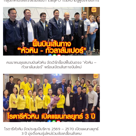
กลุ่มเทคโนโลยีโรงแรมชั้นนำ ‘EasyFO’ เติมความรู้ผู้ประกอบการ
คมนาคมลุยสนามบินหัวหิน จัดเวิร์กช็อปฟื้นบินตรง “หัวหิน –
กัวลาลัมเปอร์” พร้อมเปิดเส้นทางบินใหม่
โรตารีหัวหิน จัดประชุมปีบริหาร 2569 – 2570 เปิดแผนกลยุทธ์
3 ปี มุ่งดึงคนรุ่นใหม่ร่วมขับเคลื่อนสังคม