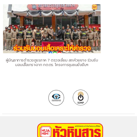
ผู้บัญชาการตำรวจภูธรภาค 7 ตรวจเยี่ยม สภ.ห้วยยาง ร่วมรับ
มอบเสื้อเกราะจาก กต.ตร. โครงการชุมชนยั่งยืนฯ