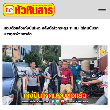
มอบตัวแล้วเก๋งปืนโหด หลังซัลโวกระสุน 11 มม. ใส่คนขับรถ
บรรทุกพ่วงสาหัส