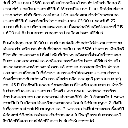
วันที่ 27 เมษายน 2568 ความคืบหน้ากรณีคนขับรถเก๋งโตโยต้า วีออส สี
บรอนซ์เงิน ทะเบียนประจวบคีรีขันธ์ ใช้อาวุธปืนขนาด 11 มม. ยิงใส่คนขับรถ
บรรทุกพ่วง เข้าที่บริเวณชายโครง 1 นัด จนต้องหามตัวส่งโรงพยาบาล
ประจวบคีรีขันธ์ เหตุเกิดเมื่อช่วงเวลาประมาณ 03.00 น. ของวันที่ 27
เมษายนที่ผ่านมา บริเวณถนนเพชรเกษม ฝั่งขาล่องใต้ หลักกิโลเมตรที่ 315
+ 600 หมู่ 8 บ้านนาทอง ต.คลองวาฬ อ.เมืองประจวบคีรีขันธ์
คืบหน้าล่าสุด เวลา 18.00 น. คนขับรถเก๋งคันดังกล่าวได้ประสานตำรวจขอ
เข้ามอบตัว พร้อมรถเก๋งคันที่ก่อเหตุ ทะเบียน กข 5526 ประจวบฯ เพื่อสู้คดี
ที่โรงพัก สภ.คลองวาฬ ซึ่งเป็นพื้นที่เกิดเหตุ หลังจากที่เจ้าหน้าที่ตำรวจชุด
สืบสวน สภ.คลองวาฬ และชุดสืบสวนภูธรจังหวัดประจวบคีรีขันธ์ ร่วมกัน
แกะรอยจากภาพกล้องวงจรปิดตามเส้นทางและตรวจลายนิ้วมือแฝงจาก
ปลอกกระสุนที่ตกอยู่ในที่เกิดเหตุ จนทราบตัวผู้ก่อเหตุและประสานตำรวจ
ท้องที่ช่วยกดดันอย่างหนัก ทราบชื่อต่อมาคือนายชูฤทธิ์ (สงวนนามสกุล)
อายุ 45 ปี มีอาชีพเป็นครูสอนวิชาพลศึกษา ที่โรงเรียนสอนศาสนาแห่งหนึ่ง
ในอำเภอทับสะแก จ.ประจวบฯ เบื้องต้น พ.ต.ท.พนม หงส์ทอง สารวัตร
หัวหน้างานสอบสวน สภ.คลองวาฬ เจ้าของคดีได้แจ้ง 3 ข้อหาหนัก 1. พกพา
อาวุธปืนไปในเมืองหมู่บ้านหรือทางสาธารณะโดยไม่ได้รับอนุญาต 2. ยิงปืน
ในที่สาธารณะโดยไม่รับอนุญาต และ 3. พยายามฆ่าผู้อื่นโดยเจตนา ซึ่งคดีนี้
ผู้ต้องหาได้ติดต่อขอเข้ามอบตัวด้วยตนเอง ไม่มีพฤติกรรมในการหลบหนี
จึงมีสิทธิ์ที่จะสามารถใช้สิทธิ์ในการประกันตัวชั้นตำรวจได้