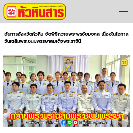
อัยการจังหวัดหัวหิน จัดพิธีถวายพระพรชัยมงคล เนื่องในโอกาส
วันเฉลิมพระชนมพรรษาสมเด็จพระราชินี