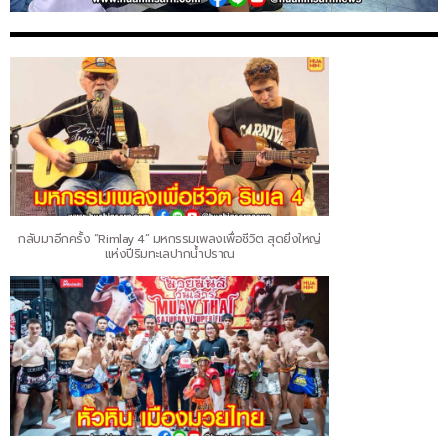
กลับมาอีกครั้ง “Rimlay 4” มหกรรมเพลงเพื่อชีวิต สุดยิ่งใหญ่
แห่งปีริมทะเลปากน้ำปราณ