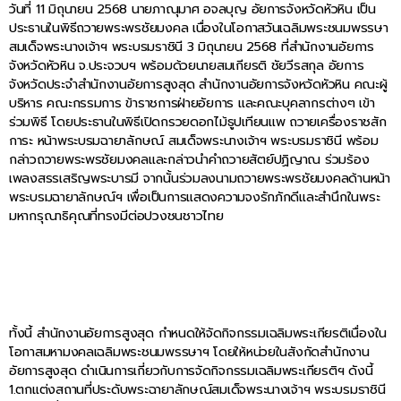
วันที่ 11 มิถุนายน 2568 นายภาณุมาศ อจลบุญ อัยการจังหวัดหัวหิน เป็น
ประธานในพิธีถวายพระพรชัยมงคล เนื่องในโอกาสวันเฉลิมพระชนมพรรษา
สมเด็จพระนางเจ้าฯ พระบรมราชินี 3 มิถุนายน 2568 ที่สำนักงานอัยการ
จังหวัดหัวหิน จ.ประจวบฯ พร้อมด้วยนายสมเกียรติ ชัยวีรสกุล อัยการ
จังหวัดประจำสำนักงานอัยการสูงสุด สำนักงานอัยการจังหวัดหัวหิน คณะผู้
บริหาร คณะกรรมการ ข้าราชการฝ่ายอัยการ และคณะบุคลากรต่างๆ เข้า
ร่วมพิธี โดยประธานในพิธีเปิดกรวยดอกไม้ธูปเทียนแพ ถวายเครื่องราชสัก
การะ หน้าพระบรมฉายาลักษณ์ สมเด็จพระนางเจ้าฯ พระบรมราชินี พร้อม
กล่าวถวายพระพรชัยมงคลและกล่าวนำคำถวายสัตย์ปฏิญาณ ร่วมร้อง
เพลงสรรเสริญพระบารมี จากนั้นร่วมลงนามถวายพระพรชัยมงคลด้านหน้า
พระบรมฉายาลักษณ์ฯ เพื่อเป็นการแสดงความจงรักภักดีและสำนึกในพระ
มหากรุณาธิคุณที่ทรงมีต่อปวงชนชาวไทย
ทั้งนี้ สำนักงานอัยการสูงสุด กำหนดให้จัดกิจกรรมเฉลิมพระเกียรติเนื่องใน
โอกาสมหามงคลเฉลิมพระชนมพรรษาฯ โดยให้หน่วยในสังกัดสำนักงาน
อัยการสูงสุด ดำเนินการเกี่ยวกับการจัดกิจกรรมเฉลิมพระเกียรติฯ ดังนี้
1.ตกแต่งสถานที่ประดับพระฉายาลักษณ์สมเด็จพระนางเจ้าฯ พระบรมราชินี