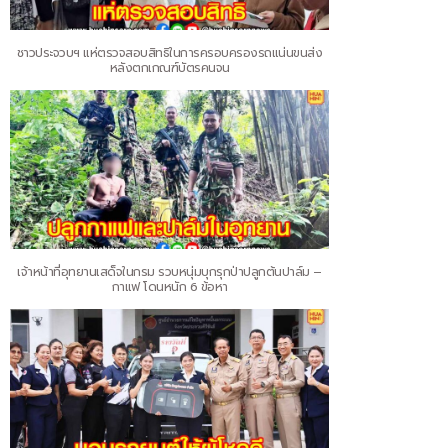
ชาวประจวบฯ แห่ตรวจสอบสิทธิในการครอบครองรถแน่นขนส่ง
หลังตกเกณฑ์บัตรคนจน
เจ้าหน้าที่อุทยานเสด็จในกรม รวบหนุ่มบุกรุกป่าปลูกต้นปาล์ม –
กาแฟ โดนหนัก 6 ข้อหา