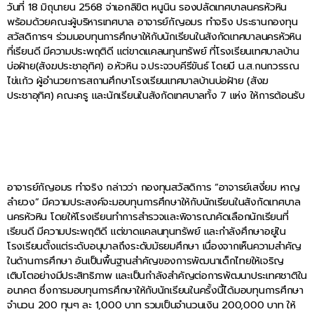
วันที่ 18 มิถุนายน 2568 จ่าเอกลิขิต หนูนิน รองปลัดเทศบาลนครหัวหิน
พร้อมด้วยคณะผู้บริหารเทศบาล อาจารย์กัญอมร ทำจริง ประธานกองทุน
สวัสดิการฯ ร่วมมอบทุนการศึกษาให้กับนักเรียนในสังกัดเทศบาลนครหัวหิน
ที่เรียนดี มีความประพฤติดี แต่ขาดแคลนทุนทรัพย์ ที่โรงเรียนเทศบาลบ้าน
บ่อฝ้าย(สังฆประชาอุทิศ) อ.หัวหิน จ.ประจวบคีรีขันธ์ โดยมี น.ส.กนกวรรณ
ไข่แก้ว ผู้อำนวยการสถานศึกษาโรงเรียนเทศบาลบ้านบ่อฝ้าย (สังฆ
ประชาอุทิศ) คณะครู และนักเรียนในสังกัดเทศบาลทั้ง 7 แห่ง ให้การต้อนรับ
อาจารย์กัญอมร ทำจริง กล่าวว่า กองทุนสวัสดิการ “อาจารย์เสงี่ยม หาญ
ลำยวง” มีความประสงค์จะมอบทุนการศึกษาให้กับนักเรียนในสังกัดเทศบาล
นครหัวหิน โดยให้โรงเรียนทำการสำรวจและพิจารณาคัดเลือกนักเรียนที่
เรียนดี มีความประพฤติดี แต่ขาดแคลนทุนทรัพย์ และกำลังศึกษาอยู่ใน
โรงเรียนตั้งแต่ระดับอนุบาลถึงระดับมัธยมศึกษา เนื่องจากเห็นความสำคัญ
ในด้านการศึกษา อันเป็นพื้นฐานสำคัญของการพัฒนาเด็กไทยให้เจริญ
เติบโตอย่างมีประสิทธิภาพ และเป็นกำลังสำคัญต่อการพัฒนาประเทศชาติใน
อนาคต ซึ่งการมอบทุนการศึกษาให้กับนักเรียนในครั้งนี้ได้มอบทุนการศึกษา
จำนวน 200 ทุนๆ ละ 1,000 บาท รวมเป็นจำนวนเงิน 200,000 บาท ให้