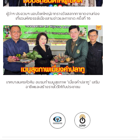
ผู้ว่าฯ ประจวบฯ มอบโชคใหญ่จากรางวัลสลากกาชาดงานท่อง
เที่ยวมหัศจรรย์เมืองสามอ่าวและกาชาด ครั้งที่ 16
เทศบาลนครหัวหิน อบรมทำเมนูสุขภาพ “เมี่ยงคำปลาทู” เสริม
อาชีพและสร้างรายได้ให้กับประชาชน