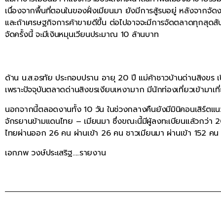
เนื่องจากพื้นที่ตอนในของฝั่งเมียนมา ยังมีการสู้รบอยู่ หลังจา
และถ้าเศรษฐกิจการค้าขายดีขึ้น ต่อไปอาจจะมีการจัดตลาดทุกสุดส
จัดครั้งนี้ จะมีเงินหมุนเวียนประมาณ 10 ล้านบาท
ด้าน น.ส.อรทัย ประกอบปราน อายุ 20 ปี แม่ค้าชาวบ้านด่านสิงขร 
เพราะปัจจุบันตลาดด่านสิงขรเงียบเหงามาก มีนักท่องเที่ยวเข้ามาเที
นอกจากนี้ตลอดงานทั้ง 10 วัน ในช่วงกลางคืนยังมีมินิคอนเสิร์ตแนวค
จักรยานข้ามแดนไทย – เมียนมา ซึ่งขณะนี้มีผู้ลงทะเบียนแล้วกว่
ไทยผ่านออก 26 คน ผ่านเข้า 26 คน ชาวเมียนมา ผ่านเข้า 152 คน
เอกภพ วงษ์ประเสริฐ…..รายงาน