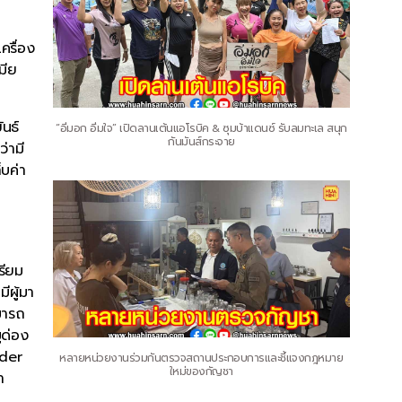
ครื่อง
มีย
ันธ์
“อิ่มอก อิ่มใจ” เปิดลานเต้นแอโรบิค & ซุมบ้าแดนซ์ รับลมทะเล สนุก
กันมันส์กระจาย
่ามี
บค่า
รียม
ีผู้มา
มารถ
ูด่อง
rder
หลายหน่วยงานร่วมกันตรวจสถานประกอบการและชี้แจงกฎหมาย
ใหม่ของกัญชา
า