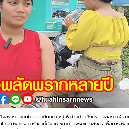
สิงขร ชายแดนไทย – เมียนมา หมู่ 6 บ้านด่านสิงขร ต.คลองวาฬ อ.เ
ะเทศไทยได้พาครอบครัวมาที่บริเวณหน้าด่านพรมแดนสิงขร เพื่อมารอพบ