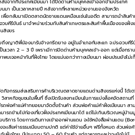
 หลังจากที่ประเทศเมียนมา ได้ปิดด่านห้ามบุคคลเข้าออกข้ามประเทศ
ียนมา เป็นเวลาหลายปี หลังจากที่หลายหน่วยงานของจังหวัด
มา เพื่อกลับมาเปิดตลาดนัดชายแดนเหมือนเช่นในอดีต สามารถนำสินค้าเ
วบคีรีขันธ์ มาจำหน่ายร่วมกับสินค้าเกษตรและสินค้าพื้นเมืองของฝั่งเ
านสิงขร
ถึงญาติพี่น้องมารับจ้างกรีดยาง อยู่ในอำเภอทับสะแก จ.ประจวบคีรีข
ป็นเวลา 2 – 3 ปี เพราะมีการปิดด่านห้ามบุคคลเข้า-ออก แต่เมื่อทราบว
าพบเจอหน้ากันที่ฝั่งไทย โดยแม่บอกว่าทางเมียนมา ผ่อนปรนยังไม่เก็
จัดกิจกรรมส่งเสริมการค้าบริเวณตลาดชายแดนด่านสิงขรแห่งนี้ ได้เต
หกิจชุมชนในพื้นที่ ซึ่งเปิดรับลงทะเบียนในการแบ่งล็อคจัดสถานที่ ม
ถพ่อค้าแม่ค้าทยอยมาจัดตั้งร้านค้า ส่วนพ่อค้าแม่ค้าฝั่งเมียนมา สา
มารถข้ามไปท่องเที่ยวฝั่งประเทศเมียนมาได้ แต่ไม่เกินบริเวณหมู่บ้านม
ว้คอยบริการ โดยการเดินทางเข้าออกผ่านแดน จะใช้หนังสือผ่านแดน (Bo
ะเสียค่าธรรมเนียมตามปกติ แต่ค่าใช้จ่ายอื่นๆ ฟรีทั้งหมด ส่วนพ่อค้
มกับฝั่งไทย มีประมาณ 50 – 60 ร้านค้า แต่อาหารทะเลน่าจะยังไม่มี