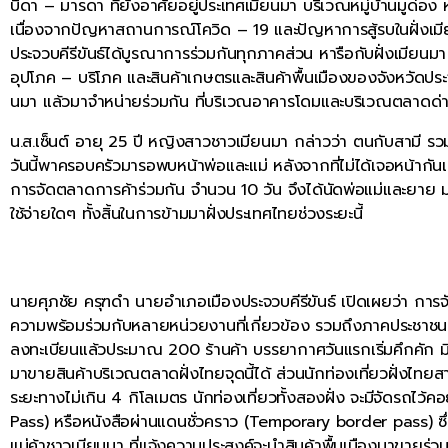
บิดา – มารดา ที่ยังอาศัยอยู่ประเทศเมียนมา บริเวณหมู่บ้านมูด่อง
เนื่องจากปัญหาสถานการณ์โควิด – 19 และปัญหาการสู้รบในฝั่งเม
ประจวบคีรีขันธ์ได้บูรณาการร่วมกันทุกภาคส่วน หารือกับฝั่งเมียน
อุปโภค – บริโภค และสินค้าเกษตรและสินค้าพื้นเมืองของจังหวัดประจ
นมา แล้วมาจำหน่ายร่วมกัน ที่บริเวณอาคารโดมและบริเวณตลาดด่
น.ส.เซ็นต์ อายุ 25 ปี หญิงสาวชาวเมียนมา กล่าวว่า ตนกับสามี รวม
วันนี้พาครอบครัวมารอพบหน้าพ่อและแม่ หลังจากที่ไม่ได้เจอหน้ากันเ
การจัดตลาดการค้าร่วมกัน จำนวน 10 วัน จึงได้นัดพ่อแม่และยาย ม
ใช้จ่ายใดๆ ทั้งสิ้นในการข้ามมาฝั่งประเทศไทยช่วงระยะนี้
นายศุภชัย ครุฑดำ นายอำเภอเมืองประจวบคีรีขันธ์ เปิดเผยว่า การ
ความพร้อมร่วมกับหลายหน่วยงานที่เกี่ยวข้อง รวมถึงภาคประชาชน วิสา
ลงทะเบียนแล้วประมาณ 200 ร้านค้า บรรยากาศวันแรกเริ่มคึกคัก มีร
มาขายสินค้าบริเวณตลาดฝั่งไทยจุดนี้ได้ ส่วนนักท่องเที่ยวฝั่งไทยสา
ระยะทางไม่เกิน 4 กิโลเมตร นักท่องเที่ยวทั้งสองฝั่ง จะมีจัดรถไ
Pass) หรือหนังสือผ่านแดนชั่วคราว (Temporary border pass) ซึ่งจ
แม่ค้าชาวเมียนมา ที่แจ้งความประสงค์จะนำสินค้าพื้นเมืองมาขายร่ว