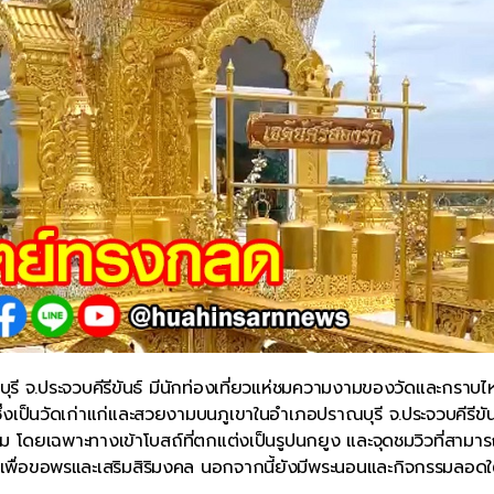
รี จ.ประจวบคีรีขันธ์ มีนักท่องเที่ยวแห่ชมความงามของวัดและกราบไห
 ซึ่งเป็นวัดเก่าแก่และสวยงามบนภูเขาในอำเภอปราณบุรี จ.ประจวบคีรีขัน
ม โดยเฉพาะทางเข้าโบสถ์ที่ตกแต่งเป็นรูปนกยูง และจุดชมวิวที่สาม
 เพื่อขอพรและเสริมสิริมงคล นอกจากนี้ยังมีพระนอนและกิจกรรมลอดใ