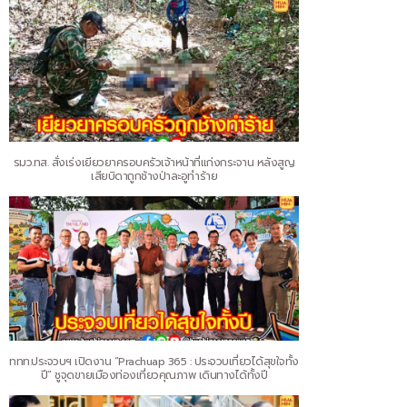
รมว.ทส. สั่งเร่งเยียวยาครอบครัวเจ้าหน้าที่แก่งกระจาน หลังสูญ
เสียบิดาถูกช้างป่าละอูทำร้าย
ททท.ประจวบฯ เปิดงาน “Prachuap 365 : ประจวบเที่ยวได้สุขใจทั้ง
ปี” ชูจุดขายเมืองท่องเที่ยวคุณภาพ เดินทางได้ทั้งปี