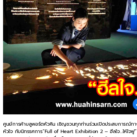
ศูนย์การค้าบลูพอร์ตหัวหิน เชิญชวนทุกท่านร่วมเปิดประสบการณ์ท
หัวใจ กับนิทรรศการ“Full of Heart Exhibition 2 – ฮีลใจ…ให้ใจฟู”ซ