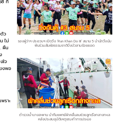
8 ที่
จตัว
น ไม่
รองผู้ว่าฯ ประจวบฯ เปิดวิ่ง ‘Run Khan Do III’ สนาม 5 นำนักวิ่งนับ
พันร่วมสัมผัสธรรมชาติบึงบัวสามร้อยยอด
. ผืน
ง
ิงใจ
พียงพอ
 เพราะ
ตำรวจน้ำบางสะพาน นำทีมแพทย์ฝ่าคลื่นลมช่วยลูกเรือกลางทะเล
หลังประสบอุบัติเหตุขณะทำการประมง