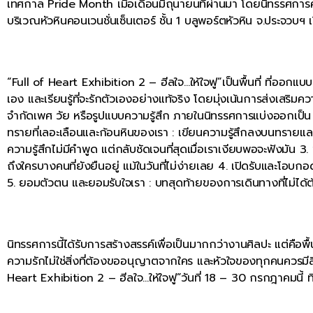
เทศกาล Pride Month เมื่อเดือนมิถุนายนที่ผ่านมา โดยนิทรรศการคร
บริเวณหัวหินคอนเวนชั่นเซ็นเตอร์ ชั้น 1 บลูพอร์ตหัวหิน จ.ประจวบฯ 
“Full of Heart Exhibition 2 – ฮีลใจ…ให้ใจฟู”เป็นพื้นที่ ที่ออกแบบข
เอง และเรียนรู้ที่จะรักตัวเองอย่างแท้จริง โดยมุ่งเน้นการส่งเสริ
จำกัดเพศ วัย หรือรูปแบบความรู้สึก ภายในนิทรรศการแบ่งออกเป็น 5
ทรายที่เลอะเลือนและก้อนหินของเรา : เขียนความรู้สึกลงบนทรายและก
ความรู้สึกไม่มีคำพูด แต่กลับชัดเจนที่สุดเมื่อเราเงียบพอจะฟังมัน 3.
ถึงใครบางคนที่ยังยืนอยู่ แม้ในวันที่ไม่ง่ายเลย 4. เปิดรับและโอบกอด
5. ยอมตัวตน และยอมรับใจเรา : บทสุดท้ายของการเดินทางที่ไม่ได้ต้
นิทรรศการนี้ได้รับการสร้างสรรค์เพื่อเป็นมากกว่างานศิลปะ แต่คือพื
ความรักไม่ใช่สิ่งที่ต้องขออนุญาตจากใคร และหัวใจของทุกคนควรมี
Heart Exhibition 2 – ฮีลใจ…ให้ใจฟู”วันที่ 18 – 30 กรกฎาคมนี้ ที่ห