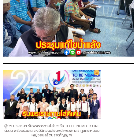
ผู้ว่าฯ ประจวบฯ รับพระราชทานโล่รางวัล TO BE NUMBER ONE
ดีเด่น พร้อมร่วมแสดงมินิคอนเสิร์ตหน้าพระพักตร์ ทูลกระหม่อม
หญิงอุบลรัตนราชกัญญาฯ