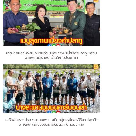
เทศบาลนครหัวหิน อบรมทำเมนูสุขภาพ “เมี่ยงคำปลาทู” เสริม
อาชีพและสร้างรายได้ให้กับประชาชน
เครือข่ายชาวประมงบางสะพาน ผนึกกลุ่มเหล็กสหวิริยา ปลูกป่า
ชายเลน สร้างชุมชนคาร์บอนต่ำ ปกป้องทะเล