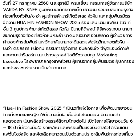
วันที่ 27 กรกฎาคม 2568 น.ส.สุธาสินี พรมเลี่ยม กรรมการผู้จัดการบริษัท
VARDA BY SINEE ศูนย์พัฒนาศักยภาพเด็ก เยาวชน ร่วมกับสมาคมธุรกิจ
ท่องเที่ยวหัวหิน/ชะอำ ศูนย์การค้ามาร์เก็ตวิลเลจ หัวหิน และกลุ่มพันธมิตร
จัดงาน HUA HIN FASHION SHOW 2025 ร้อง เล่น เต้น แฟชั่น โชว์ ที่
ชั้น 3 ศูนย์การค้ามาร์เก็ตวิลเลจ หัวหิน มีนายกิติพงษ์ สิริเพชรเกษม นายก
สมาคมธุรกิจท่องเที่ยวหัวหิน/ชะอำ นางเบญจมาส อ่วมสอาด ผู้อำนวยการ
ฝ่ายองค์กรสัมพันธ์ มหาวิทยาลัยนานาชาติแสตมฟอร์ดวิทยาเขตหัวหิน –
ชะอำ ดร.สิริกร หน่อทิม กรรมการผู้จัดการ อิ่มอกอิ่มใจ ซีฟู้ดแอนด์คาเฟ่
และคาบาน่ารีสอร์ท น.ส.ปรางสุรางค์ โชติชัชวาลย์กุล Marketing
Executive โรงพยาบาลกรุงเทพหัวหิน ผู้แทนจากกลุ่มพันธมิตร ผู้ปกครอง
และประชาชนร่วมงานเป็นจำนวนมาก
“Hua-Hin Fashion Show 2025 ” เป็นเวทีแห่งโอกาส เพื่อพัฒนาเยาวชน
ไทยทั้งชายและหญิง ให้มีความมั่นใจ เชื่อมั่นใจในตนเอง มีความกล้า
แสดงออก เป็นพลังสร้างสรรค์สังคมไทยต่อไป เปิดโอกาสให้เยาวชนวัย 6
– 18 ปี ที่มีความมั่นใจ รักแฟชั่น และพร้อมเป็นแรงบันดาลใจได้ร่วมเดิน
แฟชั่นโชว์จริง และคัดเลือกเยาวชนเป็นตัวแทนประชาสัมพันธ์การท่องเที่ยว