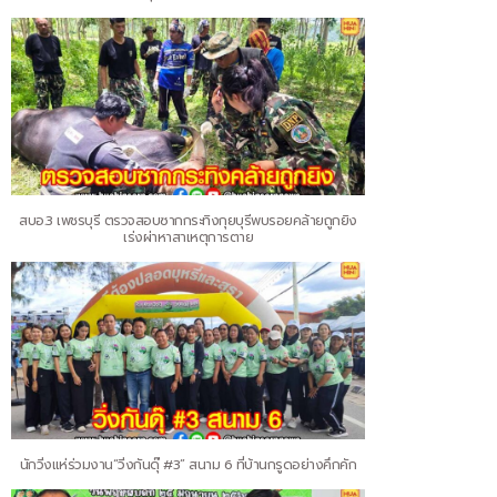
สบอ.3 เพชรบุรี ตรวจสอบซากกระทิงกุยบุรีพบรอยคล้ายถูกยิง
เร่งผ่าหาสาเหตุการตาย
นักวิ่งแห่ร่วมงาน“วิ่งกันดุ๊ #3” สนาม 6 ที่บ้านกรูดอย่างคึกคัก