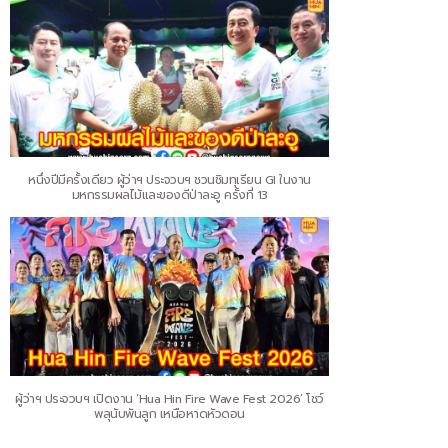
หนึ่งปีมีครั้งเดียว ผู้ว่าฯ ประจวบฯ ชวนชิมทุเรียน GI ในงาน
มหกรรมผลไม้และของดีป่าละอู ครั้งที่ 13
ผู้ว่าฯ ประจวบฯ เปิดงาน ‘Hua Hin Fire Wave Fest 2026’ โชว์
พลุนับพันลูก เหนือหาดหัวดอน