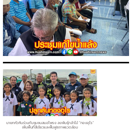
นายกหัวหินร่วมกับชุมชนสมอโพรง ลงพันธุ์กล้าไม้ “ทองอุไร”
เพิ่มพื้นที่สีเขียวและฟื้นฟูสภาพแวดล้อม