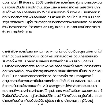
ช่วงค่ำวันที่ 18 สิงหาคม 2568 นายสิทธิชัย สวัสดิ์แสน ผู้ว่าราชการจังหวัด
ประจวบฯ เป็นประธานเปิดงานแสดง แสง สี เสียง เทิดพระเกียรติพระบาท
สมเด็จพระจอมเกล้าเจ้าอยู่หัว 157 ปี สุริยุปราคาเต็มดวง ณ บ้านหว้ากอ ที่
อุทยานวิทยาศาสตร์พระจอมเกล้า ณ หว้ากอ อำเภอเมืองประจวบฯ มีนายว
ราวุธ พยัคฆพงษ์ ผู้อำนวยการอุทยานวิทยาศาสตร์พระจอมเกล้า ณ หว้ากอ
หัวหน้าส่วนราชการ ข้าราชการ คณะครูนักเรียน ประชาชนและนักท่องเที่ยว
จำนวนมากเข้าร่วมงาน
นายสิทธิชัย สวัสดิ์แสน กล่าวว่า ณ สถานที่แห่งนี้ นับเป็นอนุสรณ์สถานที่ได้
จารึกไว้ซึ่งพระเกียรติคุณแห่งองค์พระบาทสมเด็จพระจอมเกล้าเจ้าอยู่หัว
รัชกาลที่ 4 พระมหากษัตริย์แห่งบรมราชจักรีวงศ์ พระผู้นำแห่งสยาม
ประเทศด้านวิทยาศาสตร์ โดยเฉพาะพระอัจฉริยภาพล้ำเลิศด้านดาราศาสตร์
ด้วยพระองค์ได้แสดงเกียรติภูมิของชาติไทยให้แผ่ไพศาล เป็นที่ยกย่องและ
ชื่นชมในบรรดานักวิทยาศาสตร์สากล ด้วยการคำนวณปรากฏการณ์
สุริยุปราคาเต็มดวงมองเห็นในประเทศไทย เมื่อวันที่ 18 สิงหาคม พ.ศ.2411
ซึ่งทรงคำนวณไว้ล่วงหน้าถึง 2 ปี ปรากฏการณ์ดังกล่าวเกิดขึ้นแม่นยำ
ตรงตามที่พระองค์ทรงคำนวณไว้ทุกประการ พระอัจฉริยภาพของพระองค์
จึงเป็นที่เลื่องลือปรากฏในหน้าประวัติศาสตร์ให้โด่งดังปรากฏไปทั่วโลก และ
นำพระเกียรติยศเกียรติประวัติมาสู่ประเทศไทย นำความภาคภูมิใจมาสู่