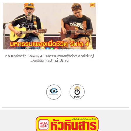
กลับมาอีกครั้ง “Rimlay 4” มหกรรมเพลงเพื่อชีวิต สุดยิ่งใหญ่
แห่งปีริมทะเลปากน้ำปราณ