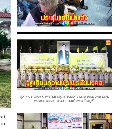
ผู้ว่าฯ ประจวบฯ นำพสกนิกรจุดเทียนถวายพระพรชัยมงคล เฉลิม
พระชนมพรรษา พระบาทสมเด็จพระเจ้าอยู่หัว
หม่
ชวน