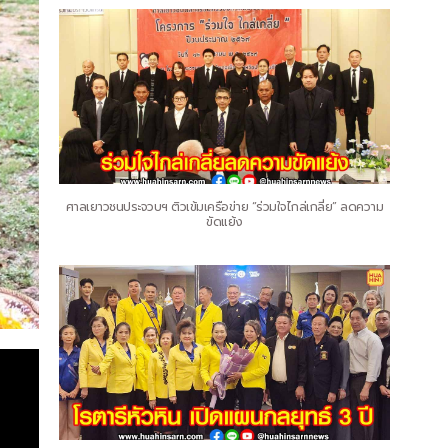
ศาลเยาวชนประจวบฯ ติวเข้มเครือข่าย “ร่วมใจไกล่เกลี่ย” ลดความ
ขัดแย้ง