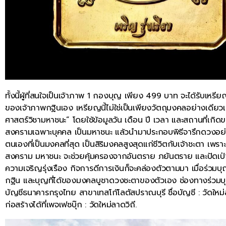
ทั้งนี้ผู้ที่สนใจเป็นเจ้าภาพ 1 กองบุญ เพียง 499 บาท จะได้รับ
ของเจ้าภาพกฐินเอง เหรียญนี้ไม่ใช่เป็นเพียงวัตถุมงคลอย่างเดียวเ
ศาสตร์วิชามหาชนะ” โดยใช้ข้อมูลวัน เดือน ปี เวลา และสถานที่เกิดขอ
สงครามเฉพาะบุคคล เป็นมหาชนะ แล้วนำมาประกอบพิธีจารึกดวงอ
ตนเองที่เป็นมงคลที่สุด เป็นสิริมงคลสูงสุดแก่ชีวิตกับเจ้าชะตา เพร
สงคราม มหาชนะ จะช่วยคุ้มครองจากอันตราย ภยันตราย และปัดเป่า
ความเจริญรุ่งเรือง กิจการดีการเงินก็จะคล่องตัวตามมา เมื่อร่วม
กฐิน และบุญที่ได้ของมงคลบูชาดวงชะตาของตัวเอง ช่องทางร่วมบ
บัญชีธนาคารกรุงไทย สาขาเทสโก้โลตัสปราณบุรี ชื่อบัญชี : วัดใ
ก่อสร้างได้ที่เพจเฟซบุ๊ก : วัดใหม่ลาดวิถี.