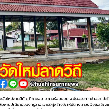
สวัดใหม่ลาดวิถี ต.ศิลาลอย อ.สามร้อยยอด จ.ประจวบฯ กล่าวว่า วัดใ
ื่อสืบสานปณิธานของครูบาอาจารย์ผู้สร้างวัดให้มั่นคงถาวร จึงขอเชิญ