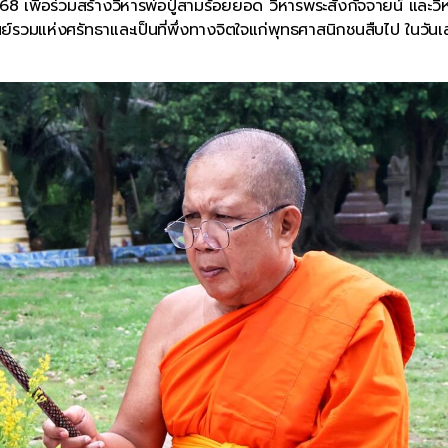
8 เพื่อร่วมสร้างวิหารพ่อปู่สามร้อยยอด วิหารพระสังกัจจายน์ และวิ
ย์รวมแห่งศรัทธาและเป็นที่พึ่งทางจิตใจแก่พุทธศาสนิกชนสืบไป ในวันเสา