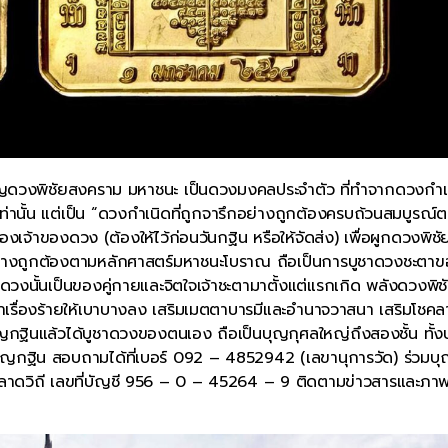
เหรียญดวงพิชัยสงคราม มหาชนะ เป็นดวงมงคลประจำตัว ที่ทำจากดวงกำเ
ท่านั้น แต่เป็น “ดวงกำเนิดที่ถูกจารึกอย่างถูกต้องครบถ้วนสมบูรณ์
งเจ้าของดวง (ต้องให้ไว้ก่อนวันกฐิน หรือให้จัดส่ง) เพื่อผูกดวงพิชั
ย่างถูกต้องตามหลักศาสตร์มหาชนะโบราณ ถือเป็นการบูชาดวงชะตา
าะดวงนั้นเป็นของคู่กายและจิตใจเจ้าชะตามาตั้งแต่แรกเกิด พลังดวงพิช
เรื่องร้ายให้เบาบางลง เสริมเมตตาบารมีและอำนาจวาสนา เสริมโชค
บุญกฐินแล้วได้บูชาดวงของตนเอง ถือเป็นบุญกุศลใหญ่ถึงสองชั้น ทั้
ุญกฐิน สอบถามได้ที่เบอร์ 092 – 4852942 (เลขานุการวัด) ร่วมบ
หม่ลาดวิถี เลขที่บัญชี 956 – 0 – 45264 – 9 ติดตามข่าวสารและภา