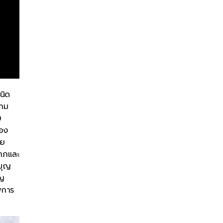
นิด
ตาม
ย
ของ
ัย
ลาภและ
งบุญ
ุญ
พการ