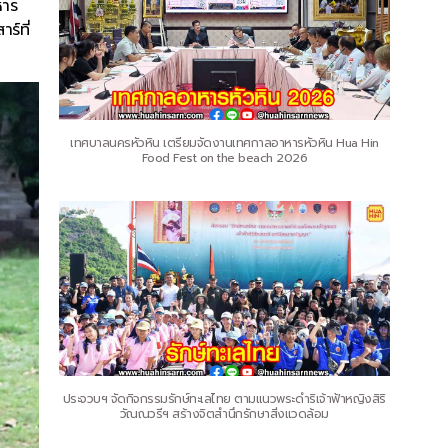
หาร
ร์ที่
เทศบาลนครหัวหิน เตรียมจัดงานเทศกาลอาหารหัวหิน Hua Hin
Food Fest on the beach 2026
ประจวบฯ จัดกิจกรรมรักษ์ทะเลไทย ตามแนวพระดำริเจ้าฟ้าหญิงสิริ
วัณณวรีฯ สร้างจิตสำนึกรักษาสิ่งแวดล้อม