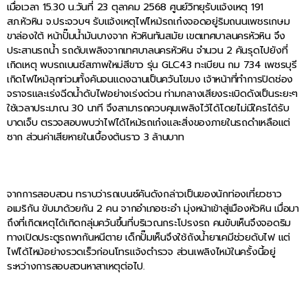
เมื่อเวลา 15.30 น.วันที่ 23 ตุลาคม 2568 ศูนย์วิทยุรับแจ้งเหตุ 191
สภ.หัวหิน จ.ประจวบฯ รับแจ้งเหตุไฟไหม้รถเก๋งจอดอยู่ริมถนนเพชรเกษม
ขาล่องใต้ หน้าปั๊มน้ำมันบางจาก หัวหินทันสมัย เขตเทศบาลนครหัวหิน จึง
ประสานรถน้ำ รถดับเพลิงจากเทศบาลนครหัวหิน จำนวน 2 คันรุดไปยังที่
เกิดเหตุ พบรถเบนซ์สภาพใหม่สีขาว รุ่น GLC43 ทะเบียน กม 734 เพชรบุรี
เกิดไฟไหม้ลุกท่วมทั้งคันจนแดงฉานเป็นควันโขมง เจ้าหน้าที่ทำการปิดช่อง
จราจรและเร่งฉีดน้ำดับไฟอย่างเร่งด่วน ท่ามกลางเสียงระเบิดดังเป็นระยะๆ
ใช้เวลาประมาณ 30 นาที จึงสามารถควบคุมเพลิงไว้ได้โดยไม่มีใครได้รับ
บาดเจ็บ ตรวจสอบพบว่าไฟได้ไหม้รถเก๋งและสิ่งของภายในรถดำเหลือแต่
ซาก ส่วนค่าเสียหายในเบื้องต้นราว 3 ล้านบาท
จากการสอบสวน ทราบว่ารถเบนซ์คันดังกล่าวเป็นของนักท่องเที่ยวชาว
อเมริกัน ขับมาด้วยกัน 2 คน จากอำเภอชะอำ มุ่งหน้าเข้าสู่เมืองหัวหิน เมื่อมา
ถึงที่เกิดเหตุได้เกิดกลุ่มควันขึ้นที่บริเวณกระโปรงรถ คนขับเห็นจึงจอดริม
ทางเปิดประตูรถพากันหนีตาย เด็กปั๊มเห็นจึงใช้ถังน้ำยาเคมีช่วยดับไฟ แต่
ไฟได้ไหม้อย่างรวดเร็วก่อนโทรแจ้งตำรวจ ส่วนเพลิงไหม้ในครั้งนี้อยู่
ระหว่างการสอบสวนหาสาเหตุต่อไป.