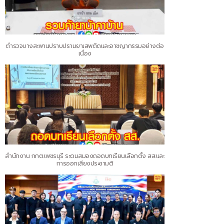
ตำรวจบางสะพานปราบปรามยาเสพติดและอาชญากรรมอย่างต่อ
เนื่อง
สำนักงาน กกต.เพชรบุรี ระดมสมองถอดบทเรียนเลือกตั้ง สส.และ
การออกเสียงประชามติ