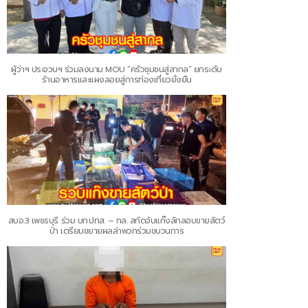
ผู้ว่าฯ ประจวบฯ ร่วมลงนาม MOU “ครัวชุมชนสู่สากล” ยกระดับ
ร้านอาหารและแผงลอยสู่การท่องเที่ยวยั่งยืน
สบอ.3 เพชรบุรี ร่วม บก.ปทส. – ทล. สกัดจับแก๊งลักลอบขายสัตว์
ป่า เตรียมขยายผลล่าพวกร่วมขบวนการ