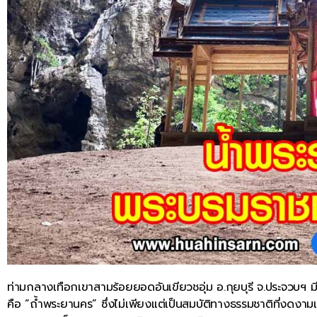
ท่ามกลางเทือกเขาสามร้อยยอดอันเขียวชอุ่ม อ.กุยบุรี จ.ประจวบฯ มีถ
คือ “ถ้ำพระยานคร” ซึ่งไม่เพียงแต่เป็นสมบัติทางธรรมชาติที่งดงาม