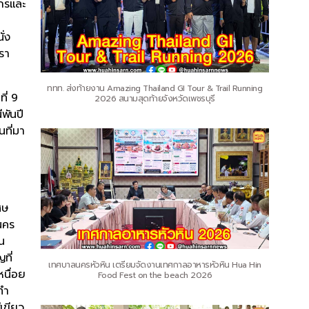
กรและ
่ง
รา
ททท. ส่งท้ายงาน Amazing Thailand GI Tour & Trail Running
ี่ 9
2026 สนามสุดท้ายจังหวัดเพชรบุรี
พันปี
ที่มา
ศษ
นคร
น
ที่
เทศบาลนครหัวหิน เตรียมจัดงานเทศกาลอาหารหัวหิน Hua Hin
หนื่อย
Food Fest on the beach 2026
ทำ
เขียว