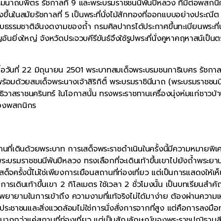
าถบพิตร รัชกาลที่ 9 และพระบรมราชชนนีพันปีหลวง ที่มีต่อพสกนิ
ขึ้นในสมัยรัชกาลที่ 5 เป็นพระที่นั่งไม้สักทองที่ออกแบบอย่างประณีต
รรมชาติอันงดงามของถ้ำ กรมศิลปากรได้ประกาศขึ้นทะเบียนพระที่นั
ิ่งใหญ่ จังหวัดประจวบคีรีขันธ์จึงใช้รูปพระที่นั่งคูหาคฤหาสน์เป็นต
เมื่อวันที่ 22 มิถุนายน 2501 พระบาทสมเด็จพระบรมชนกาธิเบศร รัชกาลท
อมด้วยสมเด็จพระนางเจ้าสิริกิติ์ พระบรมราชินีนาถ (พระบรมราชชนนี
วาสราชนครินทร์ ในโอกาสนั้น ทรงพระราชทานเครื่องนุ่งห่มแก่ชาวบ้าน
ของพสกนิกร
านที่เดินด้วยพระบาท การเสด็จพระราชดำเนินในครั้งนี้มีความหมายพิเ
ระบรมราชชนนีพันปีหลวง ทรงเลือกที่จะเดินเท้าขึ้นเขาไปยังถ้ำพระยา
จครั้งนี้ไม่ใช่เพียงการเยือนสถานที่ท่องเที่ยว แต่เป็นการแสดงให้เห็
การเดินเท้าขึ้นเขา 2 กิโลเมตร ใช้เวลา 2 ชั่วโมงนั้น เป็นบทเรียนสำคัญ
มพยายามในการเข้าถึง ความงามที่แท้จริงไม่ได้มาง่าย ต้องผ่านความเ
อประชาชนและสิ่งแวดล้อมไม่ใช่การนั่งสั่งการจากที่สูง แต่คือการลงมือ
กกว่าแค่สถานที่ท่องเที่ยว แต่เป็นสัญลักษณ์ของพระราชปณิธานสี