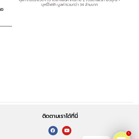
ศุลกากรประจวบฯ กวาดล้างสินค้าหนีภาษี 2 ไตรมาสแรก ยึดบุหรี่ +
บุหรี่ไฟฟ้า มูลค่ารวมกว่า 34 ล้านบาท
าช
ติดตามเราได้ที่นี่
1