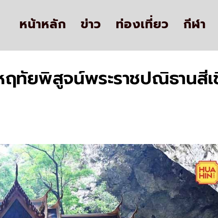
หน้าหลัก
ข่าว
ท่องเที่ยว
กีฬา
หฤทัยพิสูจน์พระราชปณิธานส