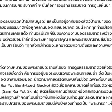
กาธิเบศร รัชกาลที่ 9 นั่นคือการอนุรักษ์ธรรมชาติ การดูแลผืนป่า
องระบบนิเวศป่าไม้ที่สมบูรณ์ และเป็นที่อยู่อาศัยของสัตว์ป่านานาชนิด
ดุลของธรรมชาติเพื่อลูกหลานของไทยในอนาคต วันนี้ หากทุกท่านมีโอ
ที่ทรงเคยเสด็จ ท่านจะไม่ได้แค่ชื่นชมความงามของธรรมชาติระหว่า
านั้น แต่ควรน้อมรำลึกถึงพระมหากรุณาธิคุณ และพระราชปณิธานสีเขียว ท
ายเป็นบทเรียนว่า “ทุกสิ่งที่มีค่าต้องแลกมาด้วยความตั้งใจและความพ
นเราถึงความหมายของพระราชปณิธานสีเขียว การดูแลธรรมชาติด้วยหัวใจ
าอัศจรรย์ยิ่งกว่า คือการมีอยู่ของระบบนิเวศเฉพาะถิ่นภายในถ้ำ ซึ่งเป็นห
สามร้อยยอด นักวิทยาศาสตร์ได้ค้นพบสิ่งมีชีวิตเฉพาะถิ่นบางชนิ
m Roi Yot Bent-toed Gecko) สัตว์เลื้อยคลานขนาดเล็กที่ปรับตัวให้อย
Sam Roi Yot Skink) สัตว์เลื้อยคลานอีกชนิดหนึ่งที่สะท้อนกระบวน
นหลักฐานสำคัญที่เน้นย้ำว่าพื้นที่แห่งนี้มีคุณค่าอนุรักษ์ระดับสากล หากพ
ับพระราชปณิธานของพระบรมราชชนนีพันปีหลวงที่ทรงเป็น “พระมารดาแห