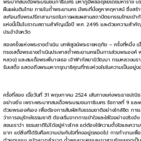
พระบาทสมเด็จพระบรมชนกาธิเบศร มหาภูมิพลอดุลยเดชมหาราช บรมน
ผืนแผ่นดินไทย ภายในถ้ำพระยานคร มีพระที่นั่งคูหาคฤหาสน์ ซึ่งสร้าง
สะท้อนถึงพระปรีชาสามารถในการผสมผสานสถาปัตยกรรมไทยเข้ากับธ
แห่งนี้เป็นโบราณสถานสำคัญเมื่อปี พ.ศ. 2495 และด้วยความสำคัญอันย
ประจำจังหวัด
สองครั้งแห่งพระราชดำเนิน บทพิสูจน์พระราชหฤทัย – ครั้งที่หนึ่ง 
ทรงเสด็จพระราชดำเนินประพาสถ้ำพระยานครเป็นการส่วนพระองค์ พร้
หลวง) และสมเด็จพระพี่นางเธอ เจ้าฟ้ากัลยานิวัฒนา กรมหลวงนราธิ
รับเสด็จ แสดงถึงพระมหากรุณาธิคุณที่ทรงห่วงใยในความเป็นอยู่
ครั้งที่สอง เมื่อวันที่ 31 พฤษภาคม 2524 เส้นทางแห่งพระราชปณิธ
อย่างยิ่ง เพราะพระบาทสมเด็จพระบรมชนกาธิเบศร รัชกาลที่ 9 และพ
ด้วยพระองค์เอง เพื่อต้องการสัมผัสกับธรรมชาติอย่างใกล้ชิด การเสด็
ว่าการอนุรักษ์ธรรมชาติ ต้องเริ่มจากการเข้าใจและใส่ใจอย่างจริงจัง 
สอนเราว่า ธรรมชาติไม่ได้อยู่ห่างไกล แต่ต้องใช้ความตั้งใจและควา
ยาก แต่สิ่งที่ได้รับคือความประทับใจที่คงอยู่ตลอดไป การทำงานเพื่
ด้วยตนเอง แม้จะยากลำบาก ถ้ำพระยานครและเขาสามร้อยยอดเป็นมา