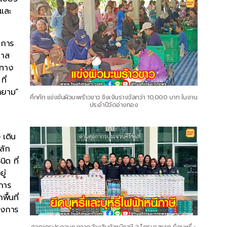
 และ
 การ
กาส
งทาง
ี่
ยายาม”
คึกคัก แข่งขันผิวมะพร้าวขาว ชิงเงินรางวัลกว่า 10,000 บาท ในงาน
ประจำปีวัดอ่างทอง
 เดิน
ลัก
ด ที่
ู่
การ
ื้นที่
่งการ