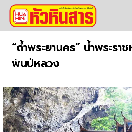
“ถ้ำพระยานคร” น้ำพระราช
พันปีหลวง