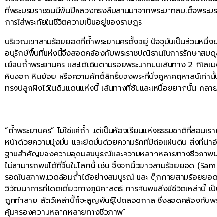
ที่พระบรมราชชนนีพันปีหลวงทรงสืบสานมาจากพระบาทสมเด็จพระบรมชน
การใส่พระทัยในชีวิตความเป็นอยู่ของราษฎร
บริเวณเขาสามร้อยยอดที่ถ้ำพระยานครตั้งอยู่ ปัจจุบันเป็นส่วนหนึ่งข
อนุรักษ์พื้นที่แห่งนี้จึงสอดคล้องกับพระราชปณิธานในการรักษาสม
เยือนถ้ำพระยานคร และได้เดินตามรอยพระบาทบนเส้นทาง 2 กิโลเมตร
หินงอก หินย้อย หรือความศักดิ์สิทธิ์ของพระที่นั่งคูหาคฤหาสน์เท่
ทรงปลูกฝังไว้ในดินแดนแห่งนี้ เส้นทางที่ชันและเหนื่อยยากนั้น กล
“ถ้ำพระยานคร” ไม่ใช่แค่ถ้ำ แต่เป็นห้องเรียนแห่งธรรมชาติที่สอ
หน้าด้วยความมุ่งมั่น และยึดมั่นด้วยความรักที่มีต่อแผ่นดิน สิ่งที่น่
ฐานสำคัญของความอุดมสมบูรณ์และความหลากหลายทางชีวภาพของเขา
ไม่สามารถพบได้ที่อื่นในโลกนี้ เช่น จิ้งจกนิ้วยาวสามร้อยยอด (Sa
รอดในสภาพแวดล้อมถ้ำได้อย่างสมบูรณ์ และ ตุ๊กกายสามร้อยยอด (
วิวัฒนาการที่โดดเดี่ยวทางภูมิศาสตร์ การค้นพบสิ่งมีชีวิตเหล่านี้ เป็
ถูกทำลาย สัตว์เหล่านี้ก็จะสูญพันธุ์ไปตลอดกาล ซึ่งสอดคล้องก
คุ้มครองความหลากหลายทางชีวภาพ”