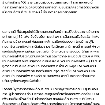
ร้านค้าบริการ 166 ราย และขนส่งมวลชนสาธารณะ 1 ราย และขณะนี้
กระทรวงการคลังยังคงเปิดให้ร้านค้าลงทะเบียนร่วมโครงการได้อย่างต่อ
เนื่องจนถึงวันที่ 19 ธันวาคมนี้ ที่ธนาคารกรุงไทยทุกสาขา
นอกจากนี้ ที่ประชุมยังได้ติดตามความคืบหน้าการปรับปรุงสะพานข้ามทาง
รถไฟทางคู่ 32 แห่ง ซึ่งปัจจุบันการรถไฟฯ ดำเนินการเสร็จสิ้นแล้ว 1 แห่ง
คือสะพานข้ามทางรถไฟถนนเกาะหลัก อ.เมืองประจวบฯ โดยมีการปูผิว
คอนกรีต แอสฟัลต์ และตีเส้นจราจร ในเดือนพฤศจิกายนนี้ การรถไฟฯ จะ
เร่งปรับปรุงสะพานข้ามทางรถไฟอีก 6 แห่งในระยะเร่งด่วน ได้แก่ สะพาน
ข้ามทางรถไฟบริเวณด้านหลังสถานีรถไฟกว้ากอ อ.เมืองประจวบฯ สะพาน
ข้ามทางรถไฟ อบต.นาหูกวาง อ.ทับสะแก สะพานข้ามทางรถไฟ หมู่ 13 ต.นา
หูกวาง อ.ทับสะแก สะพานข้ามทางรถไฟ ต.กำเนิดนพคุณ อ.บางสะพาน
สะพานข้ามทางรถไฟเทศบาลตำบลบ้านกรูด ต.ธงชัย อ.บางสะพาน และ
สะพานข้ามทางรถไฟ ต.ธงชัย อ.บางสะพาน จากนั้นจะทยอยดำเนินการ
ปรับปรุงให้ครบทุกแห่งต่อไป
โอกาสนี้ ผู้ว่าราชการจังหวัดประจวบฯ ได้เชิญชวนภาคเอกชน ผู้ประกอบ
การ ผู้มีจิตศรัทธา ร่วมบริจาคระดมทุนจัดซื้อเครื่องคอมพิวเตอร์ระบบ AI
เพื่อมอบให้แก่โรงเรียนในอำเภอต่างๆ ของจังหวัดประจวบฯ ที่มีความ
ต้องการตามนโยบายด้านการพัฒนาการศึกษาของผู้ว่าราชการจังหวัดประ