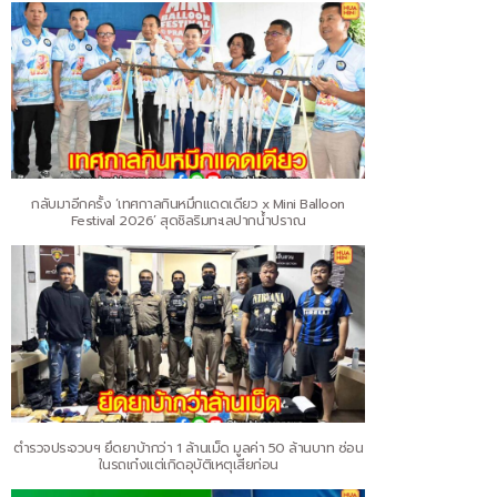
กลับมาอีกครั้ง ‘เทศกาลกินหมึกแดดเดียว x Mini Balloon
Festival 2026’ สุดชิลริมทะเลปากน้ำปราณ
ตำรวจประจวบฯ ยึดยาบ้ากว่า 1 ล้านเม็ด มูลค่า 50 ล้านบาท ซ่อน
ในรถเก๋งแต่เกิดอุบัติเหตุเสียก่อน