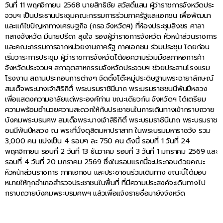
วันที่ 11 พฤศจิกายน 2568 นายสิทธิชัย สวัสดิ์แสน ผู้ว่าราชการจังหวัดประ
จวบฯ เป็นประธานประชุมคณะกรรมการร่วมภาครัฐและเอกชน เพื่อพัฒนา
และแก้ไขปัญหาทางเศรษฐกิจ (กรอ.จังหวัดฯ) ที่ห้องประชุมสิงขร ศาลา
กลางจังหวัด มีนายปรีดา สุขใจ รองผู้ว่าราชการจังหวัด หัวหน้าส่วนราชการ
และคณะกรรมการจากหน่วยงานภาครัฐ ภาคเอกชน ร่วมประชุม โดยก่อน
เริ่มวาระการประชุม ผู้ว่าราชการจังหวัดได้ขอความร่วมมือสภาหอการค้า
จังหวัดประจวบฯ สภาอุตสาหกรรมจังหวัดประจวบฯ ช่วยประสานโรงแรม
โรงงาน สถานประกอบการต่างๆ จัดตั้งโต๊ะหมู่ประดิษฐานพระฉายาลักษณ์
สมเด็จพระนางเจ้าสิริกิติ์ พระบรมราชินีนาถ พระบรมราชชนนีพันปีหลวง
เพื่อแสดงความอาลัยแด่พระองค์ท่าน ขณะเดียวกัน จังหวัดฯ ได้เตรียม
ความพร้อมอำนวยความสะดวกให้กับประชาชนในการเดินทางเข้ากราบถวาย
บังคมพระบรมศพ สมเด็จพระนางเจ้าสิริกิติ์ พระบรมราชินีนาถ พระบรมราช
ชนนีพันปีหลวง ณ พระที่นั่งดุสิตมหาปราสาท ในพระบรมมหาราชวัง รวม
3,000 คน แบ่งเป็น 4 รอบๆ ละ 750 คน ดังนี้ รอบที่ 1 วันที่ 24
พฤศจิกายน รอบที่ 2 วันที่ 13 ธันวาคม รอบที่ 3 วันที่ 1 มกราคม 2569 และ
รอบที่ 4 วันที่ 20 มกราคม 2569 ซึ่งในรอบแรกนี้จะประกอบด้วยคณะ
หัวหน้าส่วนราชการ ภาคเอกชน และประชาชนร่วมเดินทาง ขณะนี้ได้มอบ
หมายให้ทุกอำเภอสำรวจประชาชนในพื้นที่ ที่มีความประสงค์จะเดินทางไป
กราบถวายบังคมพระบรมศพฯ แล้วเพื่อแจ้งรายชื่อมายังจังหวัด