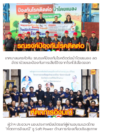
เทศบาลนครหัวหิน รณรงค์ป้องกันโรคติดต่อนำโดยแมลง ลด
อัตราป่วยและป้องกันการเสียชีวิตจากโรคไข้เลือดออก
ผู้ว่าฯ ประจวบฯ มอบประกาศนียบัตรแก่ผู้ผ่านอบรมนวดไทย
“หัตถการอิงมณี” ชู Soft Power ด้านการท่องเที่ยวเชิงสุขภาพ