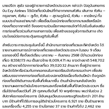
นายปรีดา สุขใจ รองผู้ว่าราชการจังหวัดประจวบฯ กล่าวว่า ปัจจุบันสายการ
บิน Ezy Airlines ได้เปิดเที่ยวบินใหม่ที่ท่าอากาศยานหัวหิน เส้นทาง หัวหิน –
กรุงเทพฯ, หัวหิน – ภูเก็ต, หัวหิน – สุราษฎร์ธานี, หัวหิน – หาดใหญ่ ทั้ง
แบบประจำและเช่าเหมาลำ เพื่อเชื่อมโยงนักท่องเที่ยวจากมาเลเซียหรือนัก
ท่องเที่ยวจากภาคใต้ จึงขอความร่วมมือภาคเอกชนจัดทำโปรโมชั่นส่งเสริม
การท่องเที่ยวร่วมกับทางสายการบิน เพื่อสร้างแรงจูงใจการเดินทาง เกิด
ประโยชน์ต่อการกระตุ้นเศรษฐกิจในพื้นที่
สำหรับวาระการประชุมในครั้งนี้ สำนักงานการท่องเที่ยวและกีฬาจังหวัด ได้
รายงานสถานการณ์การท่องเที่ยวของจังหวัดประจวบฯ ในรอบ 9 เดือน
แรกของปีนี้ คือตั้งแต่เดือน มกราคม – กันยายน 2568 มีจำนวนนักท่อง
เที่ยว 8,558,173 คน เป็นชาวไทย 8,009,471 คน ชาวต่างชาติ 548,702
คน สร้างรายได้จากการท่องเที่ยว 39,020.32 ล้านบาท ซึ่งผู้ว่าราชการ
จังหวัดได้หารือร่วมกับภาคเอกชนในการเตรียมจัดกิจกรรมต่างๆ เพื่อส่ง
เสริมบรรยากาศการท่องเที่ยวในช่วงปลายปีต่อเนื่องถึงต้นปีหน้า ดึงดูดนัก
ท่องเที่ยวให้เดินทางมาในพื้นที่เพิ่มมากขึ้น ด้านสำนักงานคลังจังหวัด
รายงานผลการดำเนินโครงการคนละครึ่งพลัสในพื้นที่จังหวัดประจวบฯ ซึ่ง
เริ่มใช้จ่ายตั้งแต่วันที่ 29 ตุลาคมถึงวันที่ 10 พฤศจิกายน พบว่าในช่วง 2
สัปดาห์แรกของโครงการ มีเงินหมุนเวียนระบบเศรษฐกิจแล้วกว่า 201 ล้าน
บาท มีร้านค้าที่ได้รับการอนุมัติเข้าร่วมโครงการ 6,921 ราย เป็นร้านอาหาร
และเครื่องดื่ม 4,255 ราย ร้านโอทอป 37 ราย ร้านค้าทั่วไป 2,462 ราย