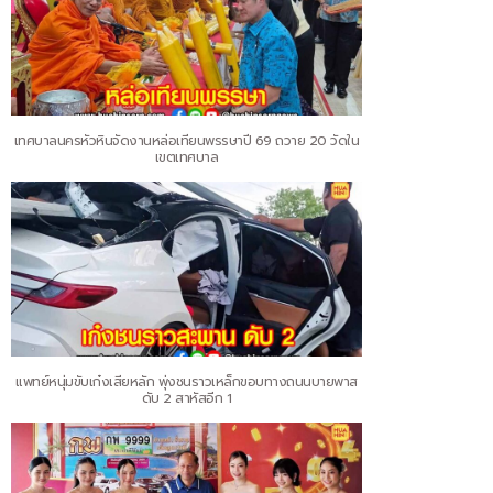
เทศบาลนครหัวหินจัดงานหล่อเทียนพรรษาปี 69 ถวาย 20 วัดใน
เขตเทศบาล
แพทย์หนุ่มขับเก๋งเสียหลัก พุ่งชนราวเหล็กขอบทางถนนบายพาส
ดับ 2 สาหัสอีก 1