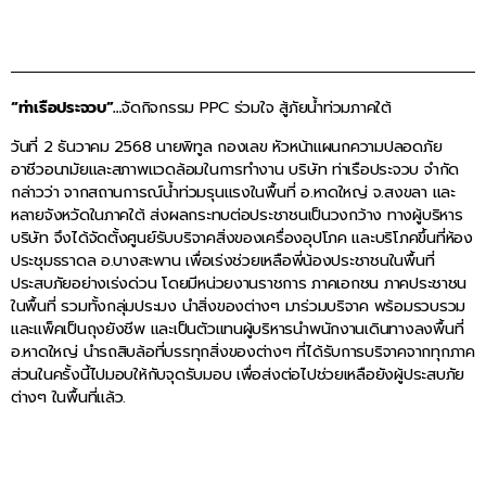
“ท่าเรือประจวบ”…
จัดกิจกรรม PPC ร่วมใจ สู้ภัยน้ำท่วมภาคใต้
วันที่ 2 ธันวาคม 2568 นายพิทูล กองเลข หัวหน้าแผนกความปลอดภัย
อาชีวอนามัยและสภาพแวดล้อมในการทำงาน บริษัท ท่าเรือประจวบ จำกัด
กล่าวว่า จากสถานการณ์น้ำท่วมรุนแรงในพื้นที่ อ.หาดใหญ่ จ.สงขลา และ
หลายจังหวัดในภาคใต้ ส่งผลกระทบต่อประชาชนเป็นวงกว้าง ทางผู้บริหาร
บริษัท จึงได้จัดตั้งศูนย์รับบริจาคสิ่งของเครื่องอุปโภค และบริโภคขึ้นที่ห้อง
ประชุมธราดล อ.บางสะพาน เพื่อเร่งช่วยเหลือพี่น้องประชาชนในพื้นที่
ประสบภัยอย่างเร่งด่วน โดยมีหน่วยงานราชการ ภาคเอกชน ภาคประชาชน
ในพื้นที่ รวมทั้งกลุ่มประมง นำสิ่งของต่างๆ มาร่วมบริจาค พร้อมรวบรวม
และแพ็คเป็นถุงยังชีพ และเป็นตัวแทนผู้บริหารนำพนักงานเดินทางลงพื้นที่
อ.หาดใหญ่ นำรถสิบล้อที่บรรทุกสิ่งของต่างๆ ที่ได้รับการบริจาคจากทุกภาค
ส่วนในครั้งนี้ไปมอบให้กับจุดรับมอบ เพื่อส่งต่อไปช่วยเหลือยังผู้ประสบภัย
ต่างๆ ในพื้นที่แล้ว.