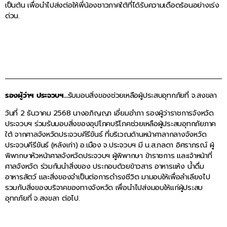
เป็นต้น เพื่อนำไปส่งต่อให้พี่น้องชาวภาคใต้ที่ได้รับความเดือดร้อนอย่างเร่ง
ด่วน.
รองผู้ว่าฯ ประจวบฯ…
รับมอบสิ่งของช่วยเหลือผู้ประสบอุทกภัยที่ จ.สงขลา
วันที่ 2 ธันวาคม 2568 นางอภิญญา เอี่ยมอําภา รองผู้ว่าราชการจังหวัด
ประจวบฯ ร่วมรับมอบสิ่งของอุปโภคบริโภคช่วยเหลือผู้ประสบอุทกภัยภาค
ใต้ จากศาลจังหวัดประจวบคีรีขันธ์ ที่บริเวณด้านหน้าศาลากลางจังหวัด
ประจวบคีรีขันธ์ (หลังเก่า) อ.เมือง จ.ประจวบฯ มี น.ส.ภลดา อิศราภรณ์ ผู้
พิพากษาหัวหน้าศาลจังหวัดประจวบฯ ผู้พิพากษา ข้าราชการ และเจ้าหน้าที่
ศาลจังหวัด ร่วมกันนำสิ่งของ ประกอบด้วยข้าวสาร อาหารแห้ง น้ำดื่ม
อาหารสัตว์ และสิ่งของจำเป็นต่อการดำรงชีวิต มามอบให้เพื่อลำเลียงไป
รวมกับสิ่งของบริจาคของทางจังหวัด เพื่อนำไปส่งมอบให้แก่ผู้ประสบ
อุทกภัยที่ จ.สงขลา ต่อไป.