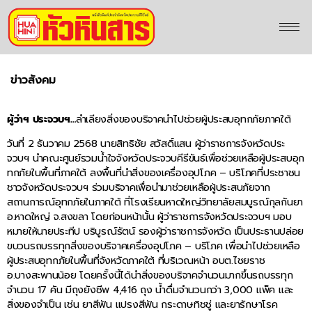
ข่าวสังคม
ผู้ว่าฯ ประจวบฯ…
ลำเลียงสิ่งของบริจาคนำไปช่วยผู้ประสบอุทกภัยภาคใต้
วันที่ 2 ธันวาคม 2568 นายสิทธิชัย สวัสดิ์แสน ผู้ว่าราชการจังหวัดประ
จวบฯ นำคณะศูนย์รวมน้ำใจจังหวัดประจวบคีรีขันธ์เพื่อช่วยเหลือผู้ประสบอุก
ทกภัยในพื้นที่ภาคใต้ ลงพื้นที่นำสิ่งของเครื่องอุปโภค – บริโภคที่ประชาชน
ชาวจังหวัดประจวบฯ ร่วมบริจาคเพื่อนำมาช่วยเหลือผู้ประสบภัยจาก
สถานการณ์อุทกภัยในภาคใต้ ที่โรงเรียนหาดใหญ่วิทยาลัยสมบูรณ์กุลกันยา
อ.หาดใหญ่ จ.สงขลา โดยก่อนหน้านั้น ผู้ว่าราชการจังหวัดประจวบฯ มอบ
หมายให้นายประทีป บริบูรณ์รัตน์ รองผู้ว่าราชการจังหวัด เป็นประธานปล่อย
ขบวนรถบรรทุกสิ่งของบริจาคเครื่องอุปโภค – บริโภค เพื่อนำไปช่วยเหลือ
ผู้ประสบอุทกภัยในพื้นที่จังหวัดภาคใต้ ที่บริเวณหน้า อบต.ไชยราช
อ.บางสะพานน้อย โดยครั้งนี้ได้นำสิ่งของบริจาคจำนวนมากขึ้นรถบรรทุก
จำนวน 17 คัน มีถุงยังชีพ 4,416 ถุง น้ำดื่มจำนวนกว่า 3,000 แพ็ค และ
สิ่งของจำเป็น เช่น ยาสีฟัน แปรงสีฟัน กระดาษทิชชู่ และยารักษาโรค