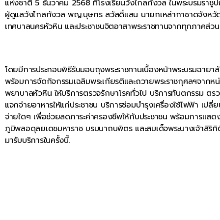
แห่งชาติ 5 ธันวาคม 2568 ที่โรงเรียนวังไกลกังวล ในพระบรมราชูป
ผู้ดูแลวังไกลกังวล พญ.บุษกร สวัสดิ์แสน นายกเหล่ากาชาดจังหวั
เทศบาลนครหัวหิน และประชาชนจิตอาสาพระราชทานจากทุกภาคส่วนร่
โดยมีการประกอบพิธีรับมอบถุงพระราชทานเบื้องหน้าพระบรมฉายาลักษณ์ฯ
พร้อมการจัดกิจกรรมเฉลิมพระเกียรติและถวายพระราชกุศลฯจากหน่ว
พยาบาลหัวหิน ให้บริการตรวจรักษาโรคทั่วไป บริการทันตกรรม ต
แจกจ่ายอาหารให้แก่ประชาชน บริการซ่อมบำรุงเครื่องใช้ไฟฟ้า เปลี่ย
จ่ายใดๆ เพื่อช่วยลดภาระค่าครองชีพให้กับประชาชน พร้อมการแส
ภูมิพลอดุลยเดชมหาราช บรมนาถบพิตร และสมเด็จพระนางเจ้าสิริก
มารับบริการในครั้งนี้.