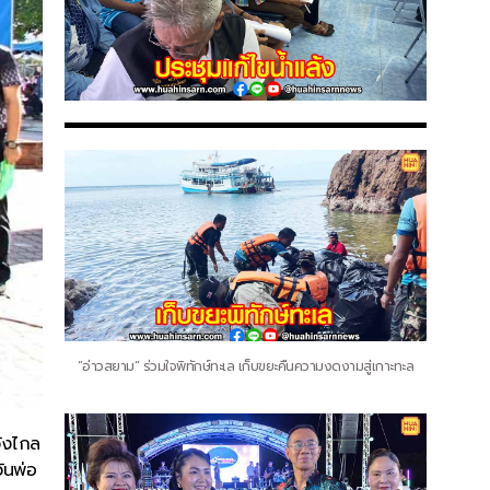
“อ่าวสยาม” ร่วมใจพิทักษ์ทะเล เก็บขยะคืนความงดงามสู่เกาะทะล
วังไกล
ันพ่อ