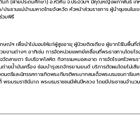
ถัมภ์ (ฝ่ายประถมศึกษา) อ.หัวหิน จ.ประจวบฯ มีคุณหญิงผกาพันธ์ เท
ด/ประธานแม่บ้านมหาดไทยจังหวัด หัวหน้าส่วนราชการ ผู้นำชุมชนในเ
วมพิธี
 เพื่อนำไปมอบให้แก่ผู้สูงอายุ ผู้ป่วยติดเตียง ผู้ยากไร้ในพื้นที่ต
ยงานต่างๆ อาทิเช่น การจัดหน่วยแพทย์เคลื่อนที่พระราชทานโดยโร
รวจวัดสายตา รับบริจาคโลหิต กิจกรรมหมอสะอาด การจัดโรงครัวพระ
นถ่ายน้ำมันเครื่อง ซ่อมบำรุงรถจักรยานยนต์ บริการตัดผมโดยไม่เสียค
ดงดนตรีและนิทรรศการเทิดพระเกียรติพระบาทสมเด็จพระบรมชนกาธิเบ
ิติ์ พระบรมราชินีนาถ พระบรมราชชนนีพันปีหลวง โดยมีประชาชนจำนว