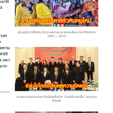
หะมาศ
ขต
สโมสรโรตารีหัวหิน จัดงานสถาปนานายกคนใหม่ ประจำปีบริหาร
่างๆ
2569 – 2570
ง
ราชทาน
่าใช้
ศร มหา
นมาก
ศาลเยาวชนประจวบฯ ติวเข้มเครือข่าย “ร่วมใจไกล่เกลี่ย” ลดความ
ขัดแย้ง