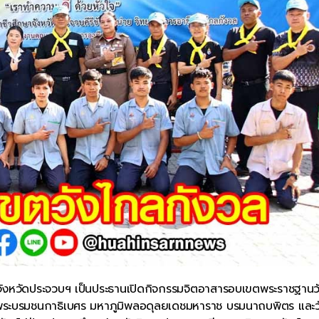
ชการจังหวัดประจวบฯ เป็นประธานเปิดกิจกรรมจิตอาสารอบเขตพระราชฐาน
พระบรมชนกาธิเบศร มหาภูมิพลอดุลยเดชมหาราช บรมนาถบพิตร และว