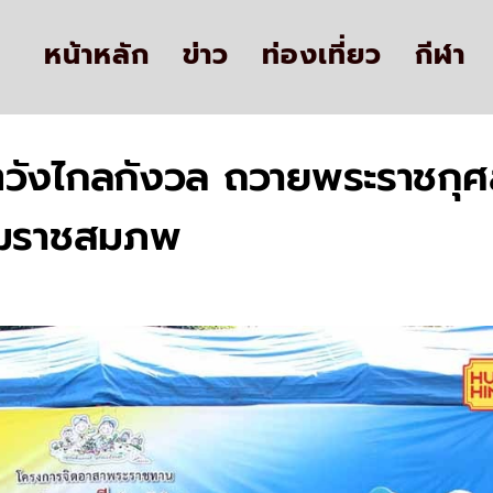
หน้าหลัก
ข่าว
ท่องเที่ยว
กีฬา
ังไกลกังวล ถวายพระราชกุศลใ
รมราชสมภพ