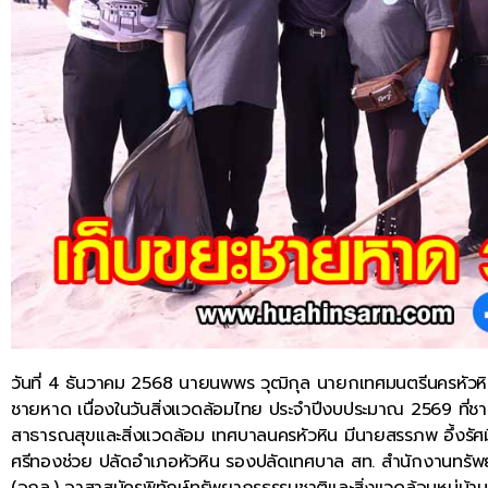
วันที่ 4 ธันวาคม 2568 นายนพพร วุฒิกุล นายกเทศมนตรีนครหัวหิ
ชายหาด เนื่องในวันสิ่งแวดล้อมไทย ประจำปีงบประมาณ 2569 ที่ชา
สาธารณสุขและสิ่งแวดล้อม เทศบาลนครหัวหิน มีนายสรรภพ อึ้งรั
ศรีทองช่วย ปลัดอำเภอหัวหิน รองปลัดเทศบาล สท. สำนักงานทรัพยาก
(อถล.) อาสาสมัครพิทักษ์ทรัพยากรธรรมชาติและสิ่งแวดล้อมหมู่บ้