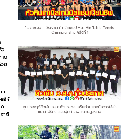
“เจตพัฒน์ – วิรัญชนา” คว้าแชมป์ Hua Hin Table Tennis
Championship ครั้งที่ 1
ร
รัฐ
ยหาด
้วย
่ยว
ผลให้
ิด
คุมประพฤติติวเข้ม อ.ส.ค.ทั่วประเทศ เสริมทักษะเทคนิคการให้คำ
แนะนำปรึกษาช่วยผู้ที่ก้าวพลาดคืนสู่สังคม
ชาติ