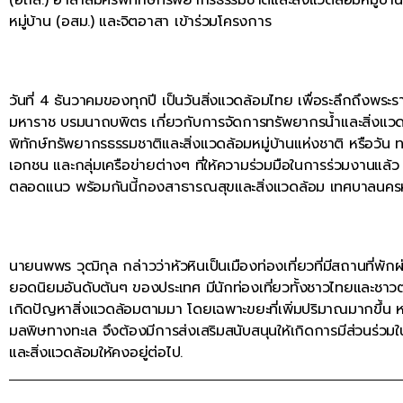
หมู่บ้าน (อสม.) และจิตอาสา เข้าร่วมโครงการ
วันที่ 4 ธันวาคมของทุกปี เป็นวันสิ่งแวดล้อมไทย เพื่อระลึกถึ
มหาราช บรมนาถบพิตร เกี่ยวกับการจัดการทรัพยากรน้ำและสิ่งแวดล
พิทักษ์ทรัพยากรธรรมชาติและสิ่งแวดล้อมหมู่บ้านแห่งชาติ หรือวัน ท
เอกชน และกลุ่มเครือข่ายต่างๆ ที่ให้ความร่วมมือในการร่วมงานแ
ตลอดแนว พร้อมกันนี้กองสาธารณสุขและสิ่งแวดล้อม เทศบาลนครห
นายนพพร วุฒิกุล กล่าวว่าหัวหินเป็นเมืองท่องเที่ยวที่มีสถานที่พักผ
ยอดนิยมอันดับต้นๆ ของประเทศ มีนักท่องเที่ยวทั้งชาวไทยและชาวต่
เกิดปัญหาสิ่งแวดล้อมตามมา โดยเฉพาะขยะที่เพิ่มปริมาณมากขึ้น หา
มลพิษทางทะเล จึงต้องมีการส่งเสริมสนับสนุนให้เกิดการมีส่วนร่ว
และสิ่งแวดล้อมให้คงอยู่ต่อไป.