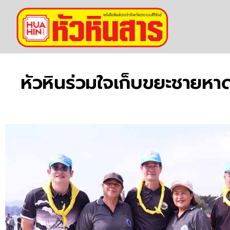
หัวหินร่วมใจเก็บขยะชายหาด 