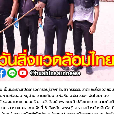
น เป็นประธานเปิดโครงการอนุรักษ์ทรัพยากรธรรมชาติและสิ่งแวดล้อม
ยหาดหัวดอน หมู่บ้านเขาตะเกียบ อ.หัวหิน จ.ประจวบฯ จัดโดยกอง
ศมี รองนายกเทศมนตรี นายจีรวัฒน์ พราหมณี ปลัดเทศบาล นายกิตติ
รทางทะเลและชายฝั่งที่ 3 จังหวัดเพชรบุรี อาสาสมัครท้องถิ่นรักษ
าน (ทสม.) อาสาสมัครพิทักษ์ทะเล (อสทล.) อาสาสมัครสาธารณสุขประจ