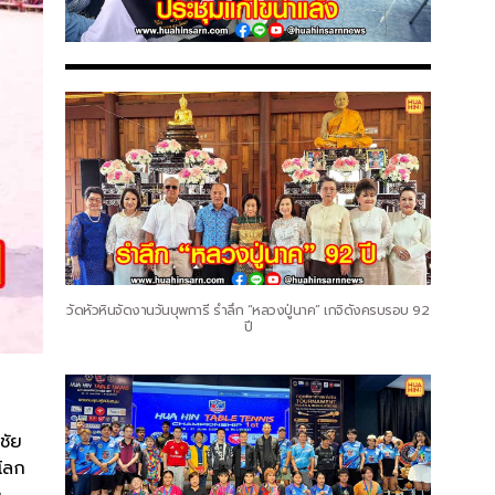
วัดหัวหินจัดงานวันบุพการี รำลึก “หลวงปู่นาค” เกจิดังครบรอบ 92
ปี
ชัย
์โลก
ำ