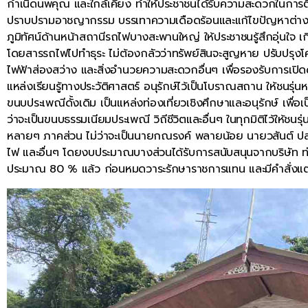
กำเนิดนพคุณ และใกล้เคียง ทำให้ประชาชนได้รับความสะดวกในการติ
ปราบปรามอาชญากรรม บรรเทาความเดือดร้อนและแก้ไขปัญหาต่างๆ ได้
ภูมิทัศน์ด้านหน้าสถานีรถไฟบางสะพานใหญ่ ให้ประชาชนรู้สึกอุ่นใ
โดยสารรถไฟไปทำธุระ ไม่ต้องกลัวว่าทรัพย์สินจะสูญหาย ปรับปรุงโ
ไฟฟ้าส่องสว่าง และสิ่งอำนวยความสะดวกอื่นๆ เพื่อรองรับการเปิดด
แหล่งเรียนรู้ทางประวัติศาสตร์ อนุรักษ์ไว้เป็นโบราณสถาน ให้ชนร
ขนบประเพณีดั้งเดิม เป็นแหล่งท่องเที่ยวเชิงศึกษาและอนุรักษ์ เพ
ว่าจะเป็นขนบธรรมเนียมประเพณี วิถีชีวิตและอื่นๆ ในทุกมิติไว้ให้ชนรุ
หลายๆ ภาคส่วน ไม่ว่าจะเป็นนายกณรงค์ พลายน้อย นายวสันต์ ปลอดโ
ไฟ และอื่นๆ โดยงบประมาณบางส่วนได้รับการสนับสนุนจากบริษัท 
ประมาณ 80 % แล้ว ก่อนหมดวาระรักษาราชการแทน และมีคำสั่งแต่