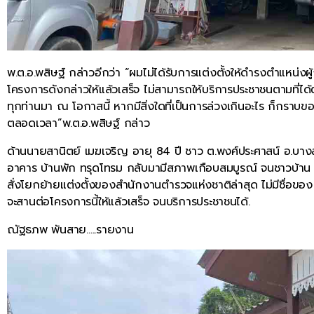
พ.ต.อ.พสิษฐ์ กล่าวอีกว่า “ผมไม่ได้รับการแต่งตั้งให้ดำรงตำแหน
โครงการดังกล่าวให้แล้วเสร็จ ไม่สามารถให้บริการประชาชนตามที่ได
ทุกท่านมา ณ โอกาสนี้ หากมีสิ่งใดที่เป็นการล่วงเกินอะไร ก็กราบขออ
ตลอดเวลา”พ.ต.อ.พสิษฐ์ กล่าว
ด้านนายสานิตย์ เมฆเจริญ อายุ 84 ปี ชาว ต.พงศ์ประศาสน์ อ.บางส
อาคาร บ้านพัก ทรุดโทรม กลับมามีสภาพเกือบสมบูรณ์ จนชาวบ้าน 3 ต
สั่งโยกย้ายแต่งตั้งของสำนักงานตำรวจแห่งชาติล่าสุด ไม่มีชื่อของ
จะสานต่อโครงการนี้ให้แล้วเสร็จ จนบริการประชาชนได้.
ณัฐธภพ พันสาย…..รายงาน