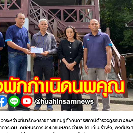
น ว่าระหว่างที่มารักษาราชการแทนผู้กำกับการสถานีตำรวจภูธรบางสะ
นที่ทำการเดิม เคยให้บริการประชาชนหลายตำบล ได้แก่แม่รำพึง, พงศ์ประศ