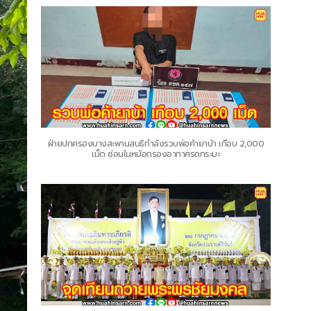
ฝ่ายปกครองบางสะพานสนธิกำลังรวบพ่อค้ายาบ้า เกือบ 2,000
เม็ด ซ่อนในหม้อกรองอากาศรถกระบะ