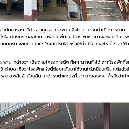
่งผู้กำกับการสถานีตำรวจภูธรบางสะพาน จึงไม่สามารถดำเนินการตาม
้ตั้งใจ ต้องกราบขอโทษต่อพ่อแม่พี่น้องประชาชนชาวบางสะพานที่เคาร
ภัยครับ และหากมีอะไรให้ผมได้รับใช้ หรือให้คำปรึกษาอะไร ก็เรียกใช้ไ
ะพาน กล่าวว่า เสียดายโครงการดีๆ ที่ผกก.ท่านทำไว้ จากโรงพักที่ร
ำบล เชื่อว่าโรงพักแห่งนี้ต้องกลับมาใช้งานได้เหมือนเดิม แต่แล้วเม
 พ.ต.อ.พสิษฐ์ ก้อนสิน มาดำรงตำแหน่งที่ สภ.บางสะพาน ก็หวังว่าท่าน