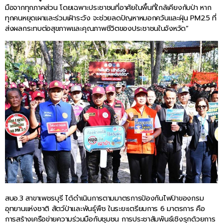
มือจากทุกภาคส่วน โดยเฉพาะประชาชนที่อาศัยในพื้นที่ใกล้เคียงกับป่า หาก
ทุกคนหยุดเผาและร่วมเฝ้าระวัง จะช่วยลดปัญหาหมอกควันและฝุ่น PM2.5 ที่
ส่งผลกระทบต่อสุขภาพและคุณภาพชีวิตของประชาชนในจังหวัด”
สบอ.3 สาขาเพชรบุรี ได้ดำเนินการตามมาตรการป้องกันไฟป่าของกรม
อุทยานแห่งชาติ สัตว์ป่าและพันธุ์พืช ในระยะเตรียมการ 6 มาตรการ คือ
การสร้างเครือข่ายความร่วมมือกับชุมชน การประชาสัมพันธ์เชิงรุกด้วยการ