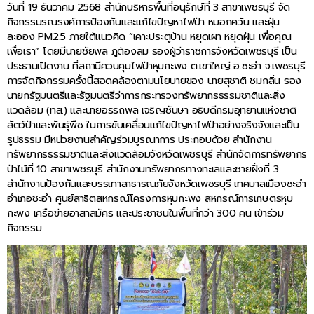
วันที่ 19 ธันวาคม 2568 สำนักบริหารพื้นที่อนุรักษ์ที่ 3 สาขาเพชรบุรี จัด
กิจกรรมรณรงค์การป้องกันและแก้ไขปัญหาไฟป่า หมอกควัน และฝุ่น
ละออง PM2.5 ภายใต้แนวคิด “เคาะประตูบ้าน หยุดเผา หยุดฝุ่น เพื่อคุณ
เพื่อเรา” โดยมีนายชัยพล ภูต้องลม รองผู้ว่าราชการจังหวัดเพชรบุรี เป็น
ประธานเปิดงาน ที่สถานีควบคุมไฟป่าหุบกะพง ต.เขาใหญ่ อ.ชะอำ จ.เพชรบุรี
การจัดกิจกรรมครั้งนี้สอดคล้องตามนโยบายของ นายสุชาติ ชมกลิ่น รอง
นายกรัฐมนตรีและรัฐมนตรีว่าการกระทรวงทรัพยากรธรรมชาติและสิ่ง
แวดล้อม (ทส.) และนายอรรถพล เจริญชันษา อธิบดีกรมอุทยานแห่งชาติ
สัตว์ป่าและพันธุ์พืช ในการขับเคลื่อนแก้ไขปัญหาไฟป่าอย่างจริงจังและเป็น
รูปธรรม มีหน่วยงานสำคัญร่วมบูรณาการ ประกอบด้วย สำนักงาน
ทรัพยากรธรรมชาติและสิ่งแวดล้อมจังหวัดเพชรบุรี สำนักจัดการทรัพยากร
ป่าไม้ที่ 10 สาขาเพชรบุรี สำนักงานทรัพยากรทางทะเลและชายฝั่งที่ 3
สำนักงานป้องกันและบรรเทาสาธารณภัยจังหวัดเพชรบุรี เทศบาลเมืองชะอำ
อำเภอชะอำ ศูนย์สาธิตสหกรณ์โครงการหุบกะพง สหกรณ์การเกษตรหุบ
กะพง เครือข่ายอาสาสมัคร และประชาชนในพื้นที่กว่า 300 คน เข้าร่วม
กิจกรรม