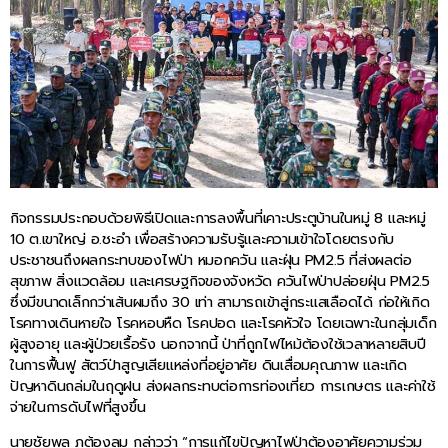
กิจกรรมประกอบด้วยพิธีเปิดและการลงพื้นที่เคาะประตูบ้านในหมู่ 8 และหมู่
10 ต.เขาใหญ่ อ.ชะอำ เพื่อสร้างความรับรู้และความเข้าใจโดยตรงกับ
ประชาชนถึงผลกระทบของไฟป่า หมอกควัน และฝุ่น PM2.5 ที่ส่งผลต่อ
สุขภาพ สิ่งแวดล้อม และเศรษฐกิจของจังหวัด ควันไฟป่าปล่อยฝุ่น PM2.5
ซึ่งมีขนาดเล็กกว่าเส้นผมถึง 30 เท่า สามารถเข้าสู่กระแสเลือดได้ ก่อให้เกิด
โรคทางเดินหายใจ โรคหอบหืด โรคปอด และโรคหัวใจ โดยเฉพาะในกลุ่มเด็ก
ผู้สูงอายุ และผู้ป่วยเรื้อรัง นอกจากนี้ ป่าที่ถูกไฟไหม้ต้องใช้เวลาหลายสิบปี
ในการฟื้นฟู สัตว์ป่าสูญเสียแหล่งที่อยู่อาศัย ดินเสื่อมคุณภาพ และเกิด
ปัญหาดินถล่มในฤดูฝน ส่งผลกระทบต่อการท่องเที่ยว การเกษตร และค่าใช้
จ่ายในการดับไฟที่สูงขึ้น
นายชัยพล ภูต้องลม กล่าวว่า “การแก้ไขปัญหาไฟป่าต้องอาศัยความร่วม