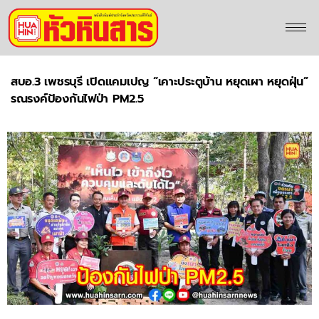
สบอ.3 เพชรบุรี เปิดแคมเปญ “เคาะประตูบ้าน หยุดเผา หยุดฝุ่น”
รณรงค์ป้องกันไฟป่า PM2.5