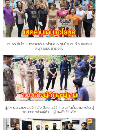
“อิ่มอก อิ่มใจ” เปิดลานเต้นแอโรบิค & ซุมบ้าแดนซ์ รับลมทะเล
สนุกกันมันส์กระจาย
ผู้ว่าฯ ประจวบฯ สนธิกำลังเปิดยุทธวิธี 4 ย. สกัดกั้นยาเสพติด ปู
พรมกวาดล้างผู้ค้า – ผู้เสพทั้งจังหวัด