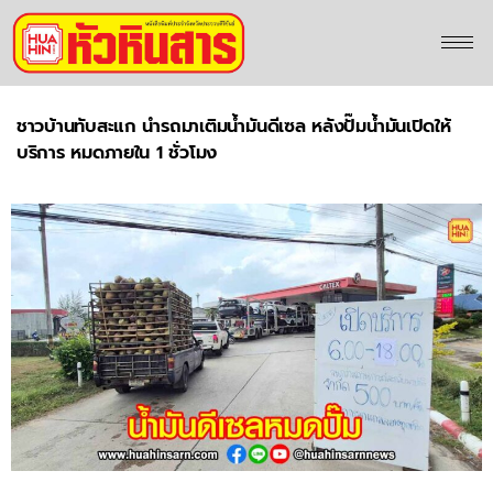
ชาวบ้านทับสะแก นำรถมาเติมน้ำมันดีเซล หลังปั๊มน้ำมันเปิดให้
บริการ หมดภายใน 1 ชั่วโมง