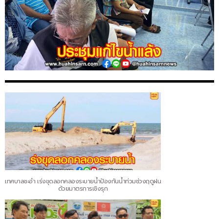
เทศบาลชะอำ เร่งขุดลอกคลองระบายน้ำป้องกันน้ำท่วมช่วงฤดูฝน
ด้วยมาตรการเชิงรุก