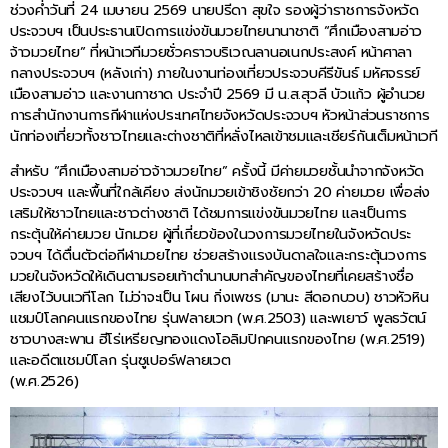
ช่วงค่ำวันที่ 24 เมษายน 2569 นายปรีดา สุขใจ รองผู้ว่าราชการจังหวัด
ประจวบฯ เป็นประธานเปิดการแข่งขันมวยไทยนานาชาติ “ศึกเมืองสามอ่าว
จ้าวมวยไทย” ที่หน้าเวทีมวยชั่วคราวบริเวณลานอเนกประสงค์ หน้าศาลา
กลางประจวบฯ (หลังเก่า) ภายในงานท่องเที่ยวประจวบคีรีขันธ์ มหัศจรรย์
เมืองสามอ่าว และงานกาชาด ประจำปี 2569 มี น.ส.สุวลี บัวแก้ว ผู้อำนวย
การสำนักงานการกีฬาแห่งประเทศไทยจังหวัดประจวบฯ หัวหน้าส่วนราชการ
นักท่องเที่ยวทั้งชาวไทยและต่างชาติที่หลั่งไหลเข้าชมและเชียร์กันเต็มหน้าเวที
สำหรับ “ศึกเมืองสามอ่าวจ้าวมวยไทย” ครั้งนี้ มีค่ายมวยชั้นนำจากจังหวัด
ประจวบฯ และพื้นที่ใกล้เคียง ส่งนักมวยเข้าชิงชัยกว่า 20 ค่ายมวย เพื่อส่ง
เสริมให้ชาวไทยและชาวต่างชาติ ได้ชมการแข่งขันมวยไทย และเป็นการ
กระตุ้นให้ค่ายมวย นักมวย ผู้ที่เกี่ยวข้องในวงการมวยไทยในจังหวัดประ
จวบฯ ได้ตื่นตัวต่อกีฬามวยไทย ช่วยสร้างแรงบันดาลใจและกระตุ้นวงการ
มวยในจังหวัดให้เดินตามรอยเท้าตำนานบทสำคัญของไทยที่เคยสร้างชื่อ
เสียงไว้บนเวทีโลก ไม่ว่าจะเป็น โผน กิ่งเพชร (มานะ สีดอกบวบ) ชาวหัวหิน
แชมป์โลกคนแรกของไทย รุ่นฟลายเวท (พ.ศ.2503) และพเยาว์ พูลธวัตน์
ชาวบางสะพาน ฮีโร่เหรียญทองแดงโอลิมปิกคนแรกของไทย (พ.ศ.2519)
และอดีตแชมป์โลก รุ่นซูเปอร์ฟลายเวต
(พ.ศ.2526)