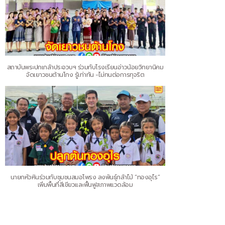
สถาบันพระปกเกล้าประจวบฯ ร่วมกับโรงเรียนอ่าวน้อยวิทยานิคม
จัดเยาวชนต้านโกง รู้เท่าทัน -ไม่ทนต่อการทุจริต
นายกหัวหินร่วมกับชุมชนสมอโพรง ลงพันธุ์กล้าไม้ “ทองอุไร”
เพิ่มพื้นที่สีเขียวและฟื้นฟูสภาพแวดล้อม