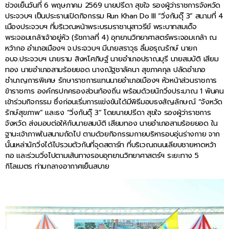
ช่วงเย็นวันที่ 6 พฤษภาคม 2569 นายปรีดา สุขใจ รองผู้ว่าราชการจังหวัด
ประจวบฯ เป็นประธานเปิดกิจกรรม Run Khan Do III “วิ่งกันดุ๊ 3” สนามที่ 4
เมืองประจวบฯ ที่บริเวณหน้าพระบรมราชานุสาวรีย์ พระบาทสมเด็จ
พระจอมเกล้าเจ้าอยู่หัว (รัชกาลที่ 4) อุทยานวิทยาศาสตร์พระจอมเกล้า ณ
หว้ากอ อำเภอเมืองฯ จ.ประจวบฯ มีนายสราวุธ ลิ้มอรุณรักษ์ นายก
อบจ.ประจวบฯ นายราม สิงหโศภิษฐ์ นายอำเภอปราณบุรี นายสมบัติ เสียม
ทอง นายอำเภอสามร้อยยอด นางณัฐชาลัคนา สุขภาคกุล ปลัดอำเภอ
ชำนาญการพิเศษ รักษาราชการแทนนายอำเภอเมืองฯ หัวหน้าส่วนราชการ
ข้าราชการ องค์กรปกครองส่วนท้องถิ่น พร้อมด้วยนักวิ่งประมาณ 1 พันคน
เข้าร่วมกิจกรรม ซึ่งก่อนเริ่มการแข่งขันได้มีพิธีมอบธงสัญลักษณ์ “จังหวัด
รักษ์สุขภาพ” และธง “วิ่งกันดุ๊ 3” โดยนายปรีดา สุขใจ รองผู้ว่าราชการ
จังหวัด ส่งมอบต่อให้กับนายสมบัติ เสียมทอง นายอำเภอสามร้อยยอด ใน
ฐานะเจ้าภาพในสนามถัดไป ตามด้วยกิจกรรมกายบริหารอบอุ่นร่างกาย จาก
นั้นเหล่านักวิ่งได้ไปรวมตัวกันที่จุดสตาร์ท ที่บริเวณถนนเลียบชายหาดหว้า
กอ และร่วมวิ่งไปตามเส้นทางรอบอุทยานวิทยาศาสตร์ฯ ระยะทาง 5
กิโลเมตร ท่ามกลางอากาศเย็นสบาย