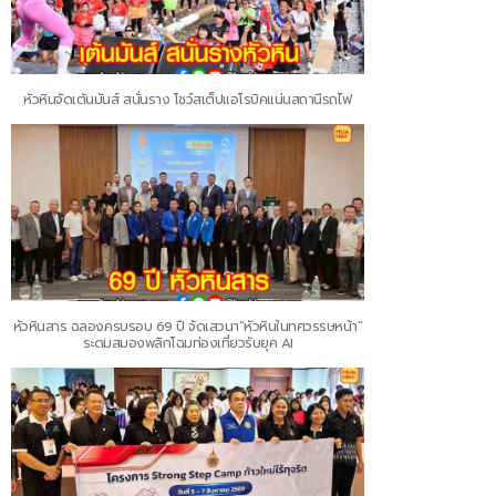
หัวหินจัดเต้นมันส์ สนั่นราง โชว์สเต็ปแอโรบิคแน่นสถานีรถไฟ
หัวหินสาร ฉลองครบรอบ 69 ปี จัดเสวนา“หัวหินในทศวรรษหน้า”
ระดมสมองพลิกโฉมท่องเที่ยวรับยุค AI