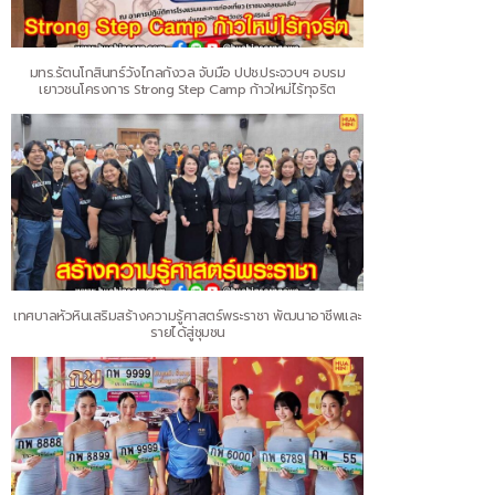
มทร.รัตนโกสินทร์วังไกลกังวล จับมือ ปปช.ประจวบฯ อบรม
เยาวชนโครงการ Strong Step Camp ก้าวใหม่ไร้ทุจริต
เทศบาลหัวหินเสริมสร้างความรู้ศาสตร์พระราชา พัฒนาอาชีพและ
รายได้สู่ชุมชน