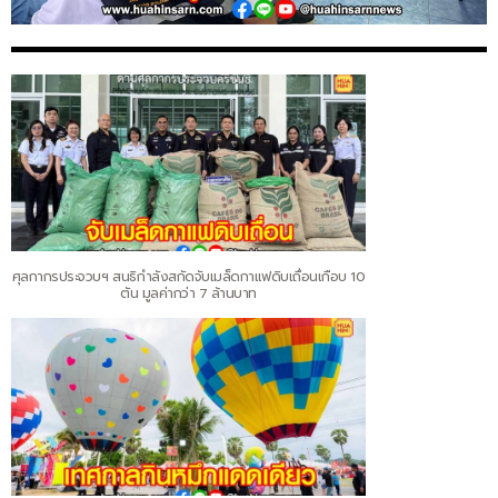
ศุลกากรประจวบฯ สนธิกำลังสกัดจับเมล็ดกาแฟดิบเถื่อนเกือบ 10
ตัน มูลค่ากว่า 7 ล้านบาท