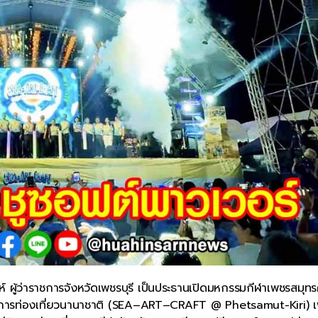
ผู้ว่าราชการจังหวัดเพชรบุรี เป็นประธานเปิดมหกรรมกีฬาเพชรสมุทรค
่อการท่องเที่ยวนานาชาติ (SEA–ART–CRAFT @ Phetsamut-Kiri) เพ