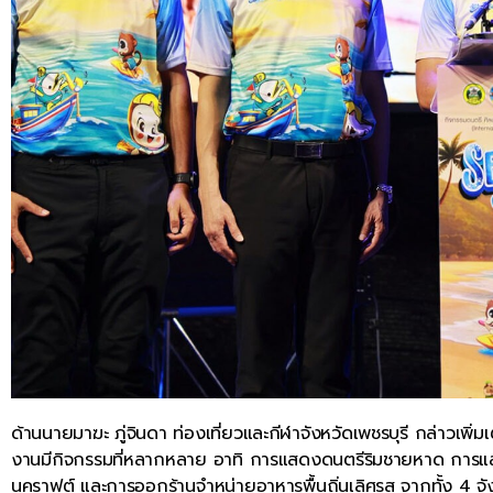
ด้านนายมาฆะ ภู่จินดา ท่องเที่ยวและกีฬาจังหวัดเพชรบุรี กล่าวเพิ่ม
งานมีกิจกรรมที่หลากหลาย อาทิ การแสดงดนตรีริมชายหาด การแส
นคราฟต์ และการออกร้านจำหน่ายอาหารพื้นถิ่นเลิศรส จากทั้ง 4 จังห