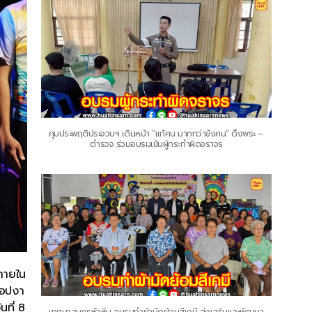
คุมประพฤติประจวบฯ เดินหน้า “แก้คน มากกว่าขังคน” ดึงพระ –
ตำรวจ ร่วมอบรมเข้มผู้กระทำผิดจราจร
 ภายใน
ชอปงา
นที่ 8