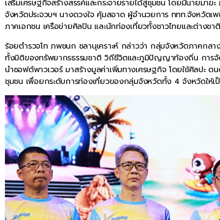
เสริมเศรษฐกิจสร้างสรรค์และกระจายรายได้สู่ชุมชน โดยมีนายมาฆะ ภู
จังหวัดประจวบฯ นางดวงใจ คุ้มสอาด ผู้อำนวยการ ททท.จังหวัดเพ
ภาคเอกชน เครือข่ายศิลปิน และนักท่องเที่ยวทั้งชาวไทยและต่างชาต
ร้อยตำรวจโท ภพชนก ชลานุเคราะห์ กล่าวว่า กลุ่มจังหวัดภาคกลางตอน
ทั้งมิติของทรัพยากรธรรมชาติ วิถีชีวิตและภูมิปัญญาท้องถิ่น ก
นำซอฟต์พาวเวอร์ มาสร้างมูลค่าเพิ่มทางเศรษฐกิจ โดยใช้ศิลปะ ด
ชุมชน เพื่อยกระดับการท่องเที่ยวของกลุ่มจังหวัดทั้ง 4 จังหวัดให้เป็