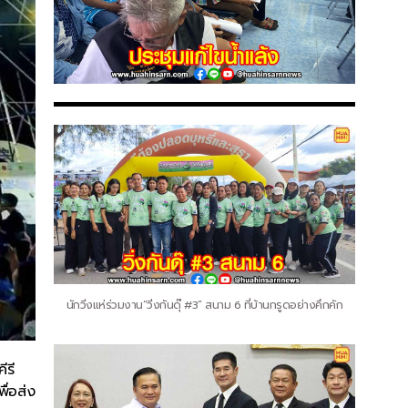
นักวิ่งแห่ร่วมงาน“วิ่งกันดุ๊ #3” สนาม 6 ที่บ้านกรูดอย่างคึกคัก
ีรี
ื่อส่ง