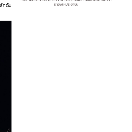
เทศบาลนครหัวหิน อบรมทำผ้ามัดย้อมสีเคมี ส่งเสริมและพัฒนา
ลักดัน
อาชีพให้ประชาชน