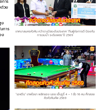
าชการ
มด้วย
สูง
ญในการ
เทศบาลนครหัวหิน คว้ารางวัลระดับประเทศ “ทีมผู้ก่อการดี ป้องกัน
ของ
การจมน้ำ ระดับเพชร”ปี 2569
“เอฟวัน” เทพไชยา พลิกแซง บอย เซ็นจูรี่ 4 – 1 ลิ่ว 16 คน ศึกสอย
คิวหัวหินคัพ 2569