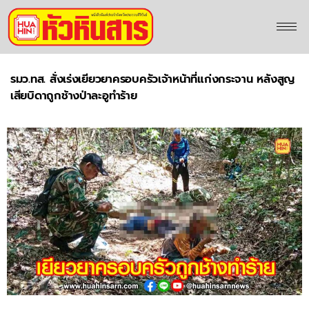
รมว.ทส. สั่งเร่งเยียวยาครอบครัวเจ้าหน้าที่แก่งกระจาน หลังสูญ
เสียบิดาถูกช้างป่าละอูทำร้าย