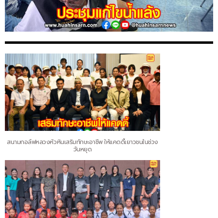
สนามกอล์ฟหลวงหัวหินเสริมทักษะอาชีพ ให้แคดดี้เยาวชนในช่วง
วันหยุด