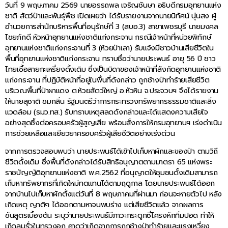
วันที่ 9 พฤษภาคม 2569 นายอรรถพล เจริญชันษา อธิบดีกรมอุทยานแห่ง
ชาติ สัตว์ป่าและพันธุ์พืช เปิดเผยว่า ได้รับรายงานจากนายนิทัศน์ นุ่นสง ผู้
อำนวยการสำนักบริหารพื้นที่อนุรักษ์ที่ 3 (สบอ.3) สาขาเพชรบุรี นายมงคล
ไชยภักดี หัวหน้าอุทยานแห่งชาติแก่งกระจาน กรณีเจ้าหน้าที่หน่วยพิทักษ์
อุทยานแห่งชาติแก่งกระจานที่ 3 (ห้วยป่าเลา) รับแจ้งมีชาวบ้านเสียชีวิตใน
พื้นที่อุทยานแห่งชาติแก่งกระจาน ทราบชื่อว่านายประพนธ์ อายุ 56 ปี ชาว
ไทยเชื้อสายกะเหรี่ยงดั้งเดิม ซึ่งเป็นบิดาของเจ้าหน้าที่สังกัดอุทยานแห่งชาติ
แก่งกระจาน ที่ปฏิบัติหน้าที่อยู่ในพื้นที่ดังกล่าว ถูกช้างป่าทำร้ายเสียชีวิต
บริเวณพื้นที่ป่าผาแดง ต.ห้วยสัตว์ใหญ่ อ.หัวหิน จ.ประจวบฯ จึงได้รายงาน
ให้นายสุชาติ ชมกลิ่น รัฐมนตรีว่าการกระทรวงทรัพยากรธรรมชาติและสิ่ง
แวดล้อม (รมว.ทส.) รับทราบเหตุสลดดังกล่าวและได้แสดงความเสียใจ
อย่างสุดซึ้งต่อครอบครัวผู้สูญเสีย พร้อมสั่งการให้กรมอุทยานฯ เร่งดำเนิน
การช่วยเหลือและเยียวยาครอบครัวผู้เสียชีวิตอย่างเร่งด่วน
จากการตรวจสอบพบว่า นายประพนธ์ได้เข้าไปเก็บหาผักและของป่า ตามวิถี
ชีวิตดั้งเดิม ซึ่งพื้นที่ดังกล่าวได้รับสิทธิอนุญาตตามมาตรา 65 แห่งพระ
ราชบัญญัติอุทยานแห่งชาติ พ.ศ.2562 ที่อนุญาตให้ชุมชนดั้งเดิมสามารถ
เก็บหาทรัพยากรที่เกิดใหม่ทดแทนได้ตามฤดูกาล โดยนายประพนธ์ได้ออก
จากบ้านไปเก็บหาผักตั้งแต่วันที่ 8 พฤษภาคมที่ผ่านมา ก่อนจะหายตัวไป หลัง
เกิดเหตุ ญาติๆ ได้ออกตามหาจนพบร่าง แต่เสียชีวิตแล้ว จากผลการ
ชันสูตรเบื้องต้น ระบุว่านายประพนธ์มีภาวะกระดูกซี่โครงหักทิ่มปอด ทำให้
เกิดลมรั่วในทรวงอก คาดว่าเกิดจากการถูกช้างป่าทำร้ายและแรงเหวี่ยง