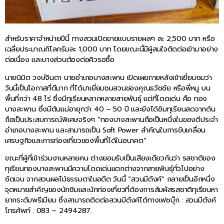
สำหรับราคาจำหน่ายปีนี้ ทางสวนเปิดขายแบบรายผลๆ ละ 2,500 บาท หรือ
เฉลี่ยประมาณกิโลกรัมละ 1,000 บาท โดยขณะนี้มีผู้สนใจติดต่อเข้ามาอย่าง
ต่อเนื่อง และบางส่วนต้องต่อคิวรอซื้อ
นายนิมิต วงษ์จินดา นายอำเภอบางสะพาน เปิดเผยภายหลังเข้าเยี่ยมชมว่า
วันนี้เป็นโอกาสที่ดีมาก ที่ได้มาเยี่ยมชมสวนของคุณธวัชชัย หรือพี่หนู บน
พื้นที่กว่า 48 ไร่ ซึ่งมีทุเรียนหลากหลายสายพันธุ์ แต่ที่โดดเด่น คือ ทอง
บางสะพาน ซึ่งมีต้นแม่อายุกว่า 40 – 50 ปี และยังได้ชิมทุเรียนสดจากต้น
ถือเป็นประสบการณ์พิเศษจริงๆ “ทองบางสะพานถือเป็นหนึ่งในของดีประจำ
อำเภอบางสะพาน และสามารถเป็น Soft Power สำคัญในการขับเคลื่อน
เศรษฐกิจและการท่องเที่ยวของพื้นที่ได้ในอนาคต”
ขณะที่ผู้ที่เข้าร่วมงานหลายคน ต่างยอมรับเป็นเสียงเดียวกันว่า รสชาติของ
ทุเรียนทองบางสะพานมีความโดดเด่นแตกต่างจากสายพันธุ์ทั่วไปอย่าง
ชัดเจน จากสวนผลไม้ธรรมดาในอดีต วันนี้ “สวนมีตังค์” กลายเป็นอีกหนึ่ง
จุดหมายสำคัญของนักชิมและนักท่องเที่ยวที่ต้องการสัมผัสรสชาติทุเรียนหา
ยากระดับพรีเมียม ซึ่งสามารถติดต่อสวนมีตังค์ได้ทางเฟซบุ๊ก : สวนมีตังค์
โทรศัพท์ : 083 – 2494287.