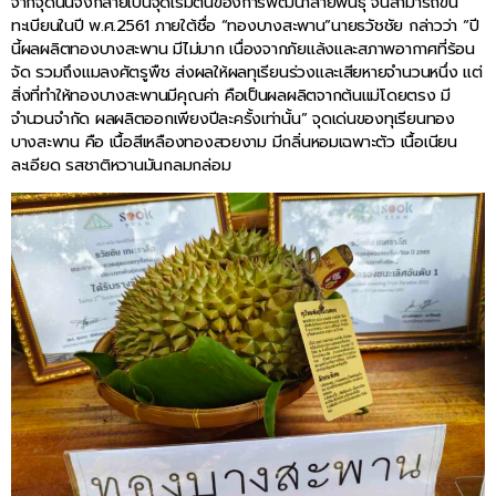
จากจุดนั้นจึงกลายเป็นจุดเริ่มต้นของการพัฒนาสายพันธุ์ จนสามารถขึ้น
ทะเบียนในปี พ.ศ.2561 ภายใต้ชื่อ “ทองบางสะพาน”นายธวัชชัย กล่าวว่า “ปี
นี้ผลผลิตทองบางสะพาน มีไม่มาก เนื่องจากภัยแล้งและสภาพอากาศที่ร้อน
จัด รวมถึงแมลงศัตรูพืช ส่งผลให้ผลทุเรียนร่วงและเสียหายจำนวนหนึ่ง แต่
สิ่งที่ทำให้ทองบางสะพานมีคุณค่า คือเป็นผลผลิตจากต้นแม่โดยตรง มี
จำนวนจำกัด ผลผลิตออกเพียงปีละครั้งเท่านั้น” จุดเด่นของทุเรียนทอง
บางสะพาน คือ เนื้อสีเหลืองทองสวยงาม มีกลิ่นหอมเฉพาะตัว เนื้อเนียน
ละเอียด รสชาติหวานมันกลมกล่อม