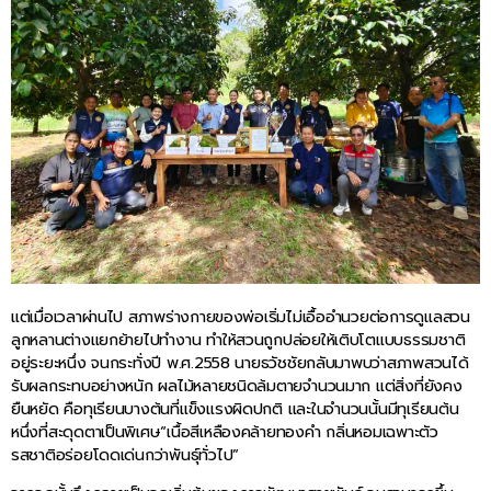
แต่เมื่อเวลาผ่านไป สภาพร่างกายของพ่อเริ่มไม่เอื้ออำนวยต่อการดูแลสวน
ลูกหลานต่างแยกย้ายไปทำงาน ทำให้สวนถูกปล่อยให้เติบโตแบบธรรมชาติ
อยู่ระยะหนึ่ง จนกระทั่งปี พ.ศ.2558 นายธวัชชัยกลับมาพบว่าสภาพสวนได้
รับผลกระทบอย่างหนัก ผลไม้หลายชนิดล้มตายจำนวนมาก แต่สิ่งที่ยังคง
ยืนหยัด คือทุเรียนบางต้นที่แข็งแรงผิดปกติ และในจำนวนนั้นมีทุเรียนต้น
หนึ่งที่สะดุดตาเป็นพิเศษ“เนื้อสีเหลืองคล้ายทองคำ กลิ่นหอมเฉพาะตัว
รสชาติอร่อยโดดเด่นกว่าพันธุ์ทั่วไป”