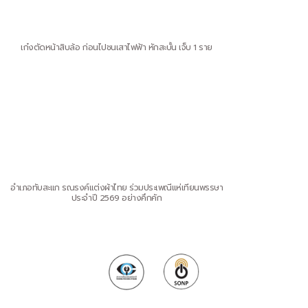
เก๋งตัดหน้าสิบล้อ ก่อนไปชนเสาไฟฟ้า หักสะบั้น เจ็บ 1 ราย
อำเภอทับสะแก รณรงค์แต่งผ้าไทย ร่วมประเพณีแห่เทียนพรรษา
ประจำปี 2569 อย่างคึกคัก