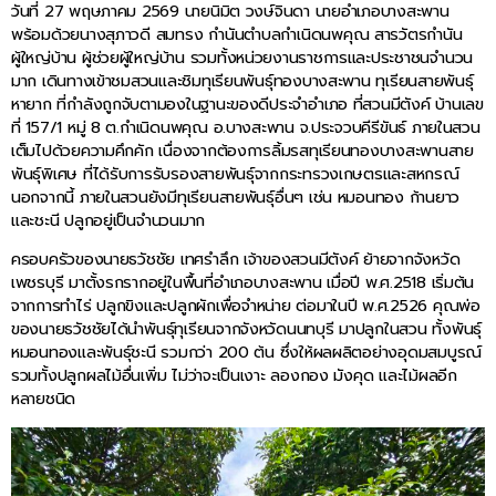
วันที่ 27 พฤษภาคม 2569 นายนิมิต วงษ์จินดา นายอำเภอบางสะพาน
พร้อมด้วยนางสุภาวดี สมทรง กำนันตำบลกำเนิดนพคุณ สารวัตรกำนัน
ผู้ใหญ่บ้าน ผู้ช่วยผู้ใหญ่บ้าน รวมทั้งหน่วยงานราชการและประชาชนจำนวน
มาก เดินทางเข้าชมสวนและชิมทุเรียนพันธุ์ทองบางสะพาน ทุเรียนสายพันธุ์
หายาก ที่กำลังถูกจับตามองในฐานะของดีประจำอำเภอ ที่สวนมีตังค์ บ้านเลข
ที่ 157/1 หมู่ 8 ต.กำเนิดนพคุณ อ.บางสะพาน จ.ประจวบคีรีขันธ์ ภายในสวน
เต็มไปด้วยความคึกคัก เนื่องจากต้องการลิ้มรสทุเรียนทองบางสะพานสาย
พันธุ์พิเศษ ที่ได้รับการรับรองสายพันธุ์จากกระทรวงเกษตรและสหกรณ์
นอกจากนี้ ภายในสวนยังมีทุเรียนสายพันธุ์อื่นๆ เช่น หมอนทอง ก้านยาว
และชะนี ปลูกอยู่เป็นจำนวนมาก
ครอบครัวของนายธวัชชัย เทศรำลึก เจ้าของสวนมีตังค์ ย้ายจากจังหวัด
เพชรบุรี มาตั้งรกรากอยู่ในพื้นที่อำเภอบางสะพาน เมื่อปี พ.ศ.2518 เริ่มต้น
จากการทำไร่ ปลูกขิงและปลูกผักเพื่อจำหน่าย ต่อมาในปี พ.ศ.2526 คุณพ่อ
ของนายธวัชชัยได้นำพันธุ์ทุเรียนจากจังหวัดนนทบุรี มาปลูกในสวน ทั้งพันธุ์
หมอนทองและพันธุ์ชะนี รวมกว่า 200 ต้น ซึ่งให้ผลผลิตอย่างอุดมสมบูรณ์
รวมทั้งปลูกผลไม้อื่นเพิ่ม ไม่ว่าจะเป็นเงาะ ลองกอง มังคุด และไม้ผลอีก
หลายชนิด