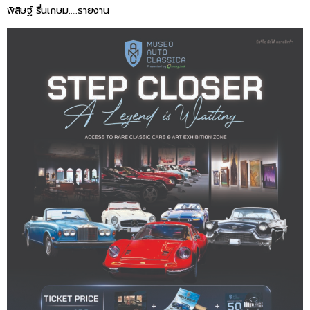
พิสิษฐ์ รื่นเกษม…..รายงาน