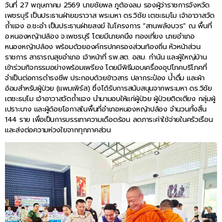
วันที่ 27 พฤษภาคม 2569 นายชัยพล ภูต้องลม รองผู้ว่าราชการจังหวัด
เพชรบุรี เป็นประธานฝ่ายฆราวาส พระมหา ดร.วิชัย เตชะธมฺโม เจ้าอาวาสวัด
ถ้ำแจง อ.ชะอำ เป็นประธานฝ่ายสงฆ์ ในโครงการ “สานพลังบวร” ณ พื้นที่
อ.หนองหญ้าปล้อง จ.เพชรบุรี โดยมีนายคนึง ทองเที่ยง นายอำเภอ
หนองหญ้าปล้อง พร้อมด้วยองค์กรปกครองส่วนท้องถิ่น หัวหน้าส่วน
ราชการ สาธารณสุขอำเภอ เจ้าหน้าที่ รพ.สต. อสม. กำนัน และผู้ใหญ่บ้าน
เข้าร่วมกิจกรรมอย่างพร้อมเพรียง โดยมีพิธีมอบเครื่องอุปโภคบริโภคที่
จำเป็นต่อการดำรงชีพ ประกอบด้วยข้าวสาร ปลากระป๋อง น้ำดื่ม และผ้า
อ้อมสำหรับผู้ป่วย (แพมเพิร์ส) ซึ่งได้รับการสนับสนุนจากพระมหา ดร.วิชัย
เตชะธมฺโม เจ้าอาวาสวัดถ้ำแจง นำมามอบให้แก่ผู้ป่วย ผู้ป่วยติดเตียง กลุ่มผู้
เปราะบาง และผู้ด้อยโอกาสในพื้นที่อำเภอหนองหญ้าปล้อง จำนวนทั้งสิ้น
144 ราย เพื่อเป็นการบรรเทาความเดือดร้อน ลดภาระค่าใช้จ่ายในครัวเรือน
และส่งต่อความห่วงใยจากทุกภาคส่วน