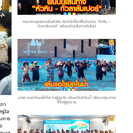
คมนาคมลุยสนามบินหัวหิน จัดเวิร์กช็อปฟื้นบินตรง “หัวหิน –
กัวลาลัมเปอร์” พร้อมเปิดเส้นทางบินใหม่
นายก อบต.หินเหล็กไฟ นำผู้สูงวัย เต้นแอโรบิกในน้ำ พัฒนาคุณภาพ
ชีวิตผู้สูงอายุ
สภา
ครูโอ
รมการ
จ
ทศบาล