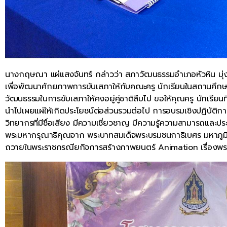
นางกฤษณา แผ่แสงจันทร์ กล่าวว่า สภาวัฒนธรรมอำเภอหัวหิน มุ
เพื่อพัฒนาศักยภาพการขับเสภาให้กับคณะครู นักเรียนในสถานศึกษ
วัฒนธรรมในการขับเสภาให้คงอยู่คู่ชาติสืบไป ขอให้คุณครู นักเรียนท
นำไปเผยแผ่ให้เกิดประโยชน์ต่อส่วนรวมต่อไป การอบรมเชิงปฏิบัติการใ
วิทยากรที่มีชื่อเสียง มีความเชี่ยวชาญ มีความรู้ความสามารถและปร
พระมหากรุณาธิคุณจาก พระบาทสมเด็จพระบรมชนกาธิเบศร มหาภูมิพ
ถวายในพระราชกรณียกิจการสร้างภาพยนตร์ Animation เรื่องพ