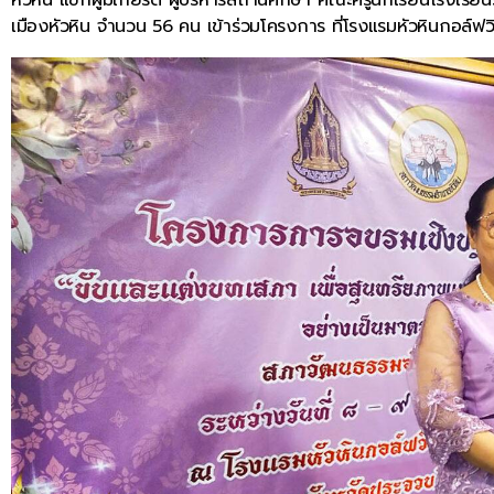
เมืองหัวหิน จำนวน 56 คน เข้าร่วมโครงการ ที่โรงแรมหัวหินกอล์ฟวิลล