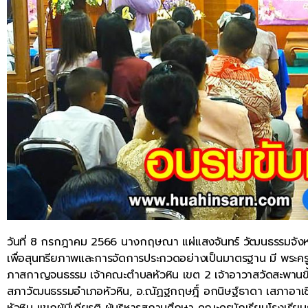
วันที่ 8 กรกฎาคม 2566 นางกฤษณา แผ่แสงจันทร์ วัฒนธรรมจังหว
เพื่อสุนทรียภาพและการจัดการประกวดอย่างเป็นมาตรฐาน มี พระครูว
ภาสกาญจนธรรม เจ้าคณะตำบลหัวหิน เขต 2 เจ้าอาวาสวัดสะพานขี้
สภาวัฒนธรรมอำเภอหัวหิน, อ.ณัฏฐกฤษฎิ์ อกนิษฐ์ธาดา เสภาอาเซียน
หัวหิน แขกผู้มีเกียรติ ผู้บริหารสถานศึกษา คณะครูนักเรียนโรงเร