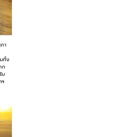
สภา
มทั้ง
จาก
รับ
าฯ