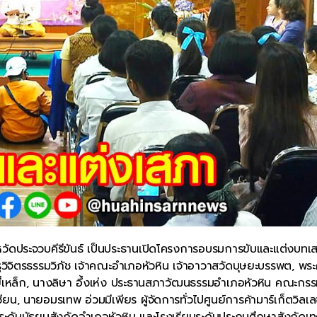
ัดประจวบคีรีขันธ์ เป็นประธานเปิดโครงการอบรมการขับและแต่งบทเ
ิจิตรธรรมวิภัช เจ้าคณะอำเภอหัวหิน เจ้าอาวาสวัดบุษยะบรรพต, พระ
เหล็ก, นางลิษา อึ้งเห่ง ประธานสภาวัฒนธรรมอำเภอหัวหิน คณะกร
, นายอมรเทพ อ่วมมีเพียร ผู้จัดการทั่วไปศูนย์การค้ามาร์เก็ตวิลเล
ียนระดับมัธยมสังกัดอำเภอหัวหิน และโรงเรียนระดับประถมศึกษาสังกัดเ