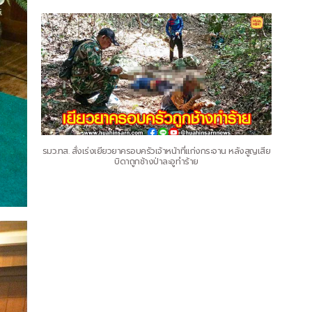
รมว.ทส. สั่งเร่งเยียวยาครอบครัวเจ้าหน้าที่แก่งกระจาน หลังสูญเสีย
บิดาถูกช้างป่าละอูทำร้าย