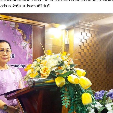
่า อ.หัวหิน จ.ประจวบคีรีขันธ์