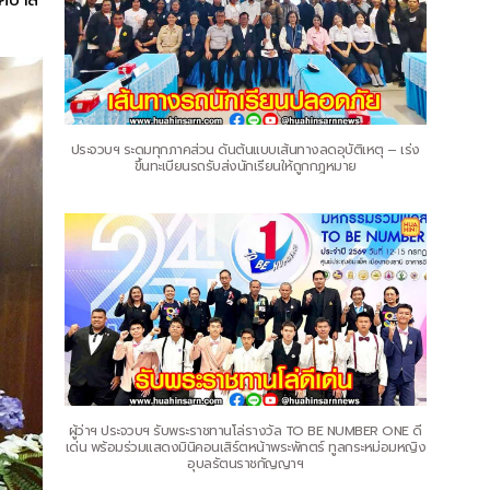
ประจวบฯ ระดมทุกภาคส่วน ดันต้นแบบเส้นทางลดอุบัติเหตุ – เร่ง
ขึ้นทะเบียนรถรับส่งนักเรียนให้ถูกกฎหมาย
ผู้ว่าฯ ประจวบฯ รับพระราชทานโล่รางวัล TO BE NUMBER ONE ดี
เด่น พร้อมร่วมแสดงมินิคอนเสิร์ตหน้าพระพักตร์ ทูลกระหม่อมหญิง
อุบลรัตนราชกัญญาฯ