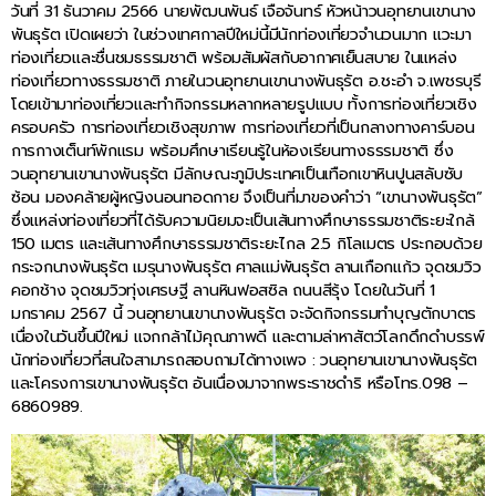
วันที่ 31 ธันวาคม 2566 นายพัฒนพันธ์ เจือจันทร์ หัวหน้าวนอุทยานเขานาง
พันธุรัต เปิดเผยว่า ในช่วงเทศกาลปีใหม่นี้มีนักท่องเที่ยวจำนวนมาก แวะมา
ท่องเที่ยวและชื่นชมธรรมชาติ พร้อมสัมผัสกับอากาศเย็นสบาย ในแหล่ง
ท่องเที่ยวทางธรรมชาติ ภายในวนอุทยานเขานางพันธุรัต อ.ชะอำ จ.เพชรบุรี
โดยเข้ามาท่องเที่ยวและทำกิจกรรมหลากหลายรูปแบบ ทั้งการท่องเที่ยวเชิง
ครอบครัว การท่องเที่ยวเชิงสุขภาพ การท่องเที่ยวที่เป็นกลางทางคาร์บอน
การกางเต็นท์พักแรม พร้อมศึกษาเรียนรู้ในห้องเรียนทางธรรมชาติ ซึ่ง
วนอุทยานเขานางพันธุรัต มีลักษณะภูมิประเทศเป็นเทือกเขาหินปูนสลับซับ
ซ้อน มองคล้ายผู้หญิงนอนทอดกาย จึงเป็นที่มาของคำว่า “เขานางพันธุรัต”
ซึ่งแหล่งท่องเที่ยวที่ได้รับความนิยมจะเป็นเส้นทางศึกษาธรรมชาติระยะใกล้
150 เมตร และเส้นทางศึกษาธรรมชาติระยะไกล 2.5 กิโลเมตร ประกอบด้วย
กระจกนางพันธุรัต เมรุนางพันธุรัต ศาลแม่พันธุรัต ลานเกือกแก้ว จุดชมวิว
คอกช้าง จุดชมวิวทุ่งเศรษฐี ลานหินฟอสซิล ถนนสีรุ้ง โดยในวันที่ 1
มกราคม 2567 นี้ วนอุทยานเขานางพันธุรัต จะจัดกิจกรรมทำบุญตักบาตร
เนื่องในวันขึ้นปีใหม่ แจกกล้าไม้คุณภาพดี และตามล่าหาสัตว์โลกดึกดำบรรพ์
นักท่องเที่ยวที่สนใจสามารถสอบถามได้ทางเพจ : วนอุทยานเขานางพันธุรัต
และโครงการเขานางพันธุรัต อันเนื่องมาจากพระราชดำริ หรือโทร.098 –
6860989.