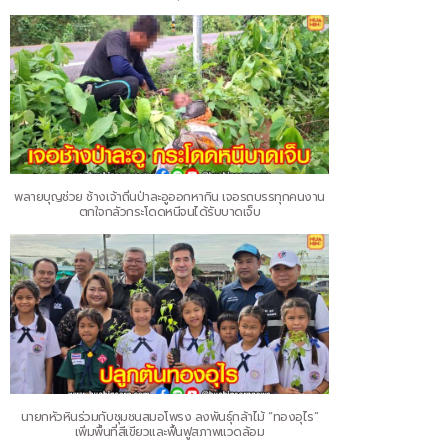
พลายบุญช่วย ช้างเจ้าถิ่นป่าละอูออกหากิน เจอรถบรรทุกคนงาน
ตกใจกลัวกระโดดหนีจนได้รับบาดเจ็บ
นายกหัวหินร่วมกับชุมชนสมอโพรง ลงพันธุ์กล้าไม้ “ทองอุไร”
เพิ่มพื้นที่สีเขียวและฟื้นฟูสภาพแวดล้อม