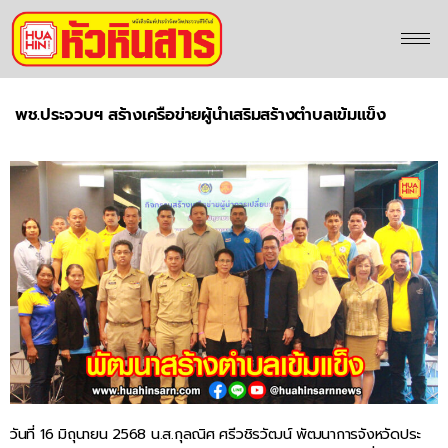
พช.ประจวบฯ สร้างเครือข่ายผู้นำเสริมสร้างตำบลเข้มแข็ง
วันที่ 16 มิถุนายน 2568 น.ส.กุลณิศ ศรีวชิรวัฒน์ พัฒนาการจังหวัดประ