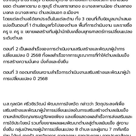
ยอด ตำบลหาดขาม อ.กุยบุรี ตำบลทรายทอง อ.บางสะพานน้อย ตำบลทอง
มงคล อ.บางสะพาน ตำบลบ่อนอก อ.เมืองฯ
โดยแต่ละตำบลได้ยกประเด็นในแต่ละด้าน ทั้ง 3 ตอนที่เก็บข้อมูลมานำเสนอ
แบ่งเป็นตอนที่ 1 ด้านข้อมูลทั่วไปของตำบล พื้นที่การดำเนินงาน และรายชื่อ
ครู ข. ครู ข. ขยายผลสร้างทีมผู้นำนักขับเคลื่อนยุทธศาสตร์การเปลี่ยนแปลง
ระดับตำบล
ตอนที่ 2 เป็นผลสำเร็จของการดำเนินงานเสริมสร้างและพัฒนาผู้นำการ
เปลี่ยนแปลง ปี 2568 ทั้งผลสำเร็จจากการบูรณาการที่ทำให้ตำบลเข้มแข็ง
การสร้างความมั่นคง มั่งคั่งและยั่งยืน
ตอนที่ 3 ถอดบทเรียนความสำเร็จการดำเนินงานเสริมสร้างและพัฒนาผู้นำ
การเปลี่ยนแปลง ปี 2568
น.ส.กุลณิศ ศรีวชิรวัฒน์ พัฒนาการจังหวัด กล่าวว่า วัตถุประสงค์เพื่อ
เสริมสร้างและพัฒนาผู้นำการเปลี่ยนแปลงในการเสริมสร้างตำบลเข้มแข็ง
ตามหลักปรัชญาเศรษฐกิจพอเพียง และเพื่อแสดงผลสำเร็จการส่งเสริมและ
การใช้ประโยชน์ รวมทั้งขยายผลแผนพัฒนาตำบลสู่ตำบลเข้มแข็ง สู่ความ
ยั่งยืน กลุ่มเป้าหมายผู้นำการเปลี่ยนแปลง 8 ตำบล และผู้แทน 7 ภาคีเครือ
ข่าย ได้แก่ ภาครัฐ ภาควิชาการ ภาคเอกชน ภาคประชาชน ภาคประชาสังคม