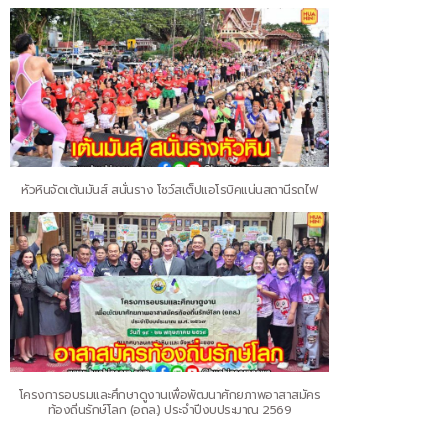
หัวหินจัดเต้นมันส์ สนั่นราง โชว์สเต็ปแอโรบิคแน่นสถานีรถไฟ
โครงการอบรมและศึกษาดูงานเพื่อพัฒนาศักยภาพอาสาสมัคร
ท้องถิ่นรักษ์โลก (อถล.) ประจำปีงบประมาณ 2569