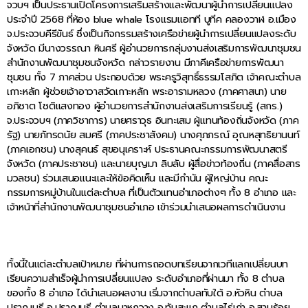
จวบฯ เป็นประธานเปิดโครงการเสริมสร้างและพัฒนาผู้นำการเปลี่ยนแปลง
ประจำปี 2568 ที่ห้อง blue whale โรงแรมแอทที บูทีค คลองวาฬ อ.เมือง
จ.ประจวบคีรีขันธ์ ซึ่งเป็นกิจกรรมสร้างเครือข่ายผู้นำการเปลี่ยนแปลงระดับ
จังหวัด มีนางวรรณา หินศรี ผู้อำนวยการกลุ่มงานส่งเสริมการพัฒนาชุมชน
สำนักงานพัฒนาชุมชนจังหวัด กล่าวรายงาน มีภาคีเครือข่ายการพัฒนา
ชุมชน ทั้ง 7 ภาคส่วน ประกอบด้วย พระครูวิสุทธิ์ธรรมโสภิต เจ้าคณะตำบล
เกาะหลัก ผู้ช่วยเจ้าอาวาสวัดเกาะหลัก พระอารามหลวง (ภาคศาสนา) นาย
อภิชาต โชติแสงทอง ผู้อำนวยการสำนักงานส่งเสริมการเรียนรู้ (สกร.)
จ.ประจวบฯ (ภาควิชาการ) นายศราวุธ อินทะเสม ผู้แทนท้องถิ่นจังหวัด (ภาค
รัฐ) นายภัทรดนัย สมศรี (ภาคประชาสังคม) นางศุภภรณ์ อุณหสุทธิยานนท์
(ภาคเอกชน) นางสุคนธ์ สุขอนุเคราะห์ ประธานคณะกรรมการพัฒนาสตรี
จังหวัด (ภาคประชาชน) และนายบุญมา ลิบลับ ผู้สื่อข่าวท้องถิ่น (ภาคสื่อสาร
มวลชน) ร่วมเสนอแนะและให้ข้อคิดเห็น และมีกำนัน ผู้ใหญ่บ้าน คณะ
กรรมการหมู่บ้านในแต่ละตำบล ที่เป็นตัวแทนอำเภอต่างๆ ทั้ง 8 อำเภอ และ
เจ้าหน้าที่สำนักงานพัฒนาชุมชนอำเภอ เข้าร่วมนำเสนอผลการดำเนินงาน
ทั้งนี้ในแต่ละตำบลเป้าหมาย ที่ผ่านการถอดบทเรียนจากเวทีแลกเปลี่ยนบท
เรียนความสำเร็จผู้นำการเปลี่ยนแปลง ระดับอำเภอที่ผ่านมา ทั้ง 8 ตำบล
ของทั้ง 8 อำเภอ ได้นำเสนอผลงาน เริ่มจากตำบลทับใต้ อ.หัวหิน ตำบล
ปราณบุรี อ.ปราณบุรี ตำบลนาหูกวาง อ.ทับสะแก ตำบลไร่เก่า อ.สามร้อย