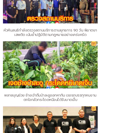
หัวหินสนธิกำลังตรวจสถานบริการตามยุทธการ 90 วัน พิฆาตยา
เสพติด เน้นย้ำปฏิบัติตามกฎหมายอย่างเคร่งครัด
พลายบุญช่วย ช้างเจ้าถิ่นป่าละอูออกหากิน เจอรถบรรทุกคนงาน
ตกใจกลัวกระโดดหนีจนได้รับบาดเจ็บ