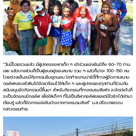
“วันนี้โดยรวมแล้ว มีผู้ปกครองพาเด็ก ๆ เข้าร่วมแข่งขันมีถึง 60-70 ท่าน
เลย แล้วบางส่วนก็เป็นผู้ชมอยู่ขอบสนาม รวม ๆ แล้วก็น่าจะ 100-150 คน
โดยช่วงเย็นจะมีกิจกรรมธีมชุดนอน ปิดท้ายงานปาร์ตี้ที่ทางผู้จัดการสนาม
กอล์ฟหลวงหัวหินได้จัดเตรียมไว้ให้เด็ก ๆ และผู้ปกครองทุกท่านที่ร่วมกัน
สนับสนุนจัดกิจกรรมนี้ขึ้นมา สำหรับกิจกรรมที่ทางชมรมสิงห์ฯ จะจัดต่อไปก็
จะเป็นจัดแคมป์กอล์ฟ เพื่อให้เด็กๆ ที่ไม่เป็นกีฬากอล์ฟเลยแต่มีใจรักได้เข้ามา
เรียนรู้ แล้วก็จัดการแข่งขันบ้างจากทางชมรมสิงห์” น.ส.ปรีณาพรรณ
กล่าวตอนท้าย.