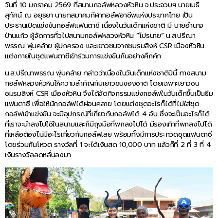
วันที่ 10 มกราคม 2569 ที่สนามกอล์ฟหลวงหัวหิน จ.ประจวบฯ นายเมธี
สุทัศน์ ณ อยุธยา นายกสมาคมกีฬากอล์ฟอาชีพแห่งประเทศไทย เป็น
ประธานเปิดแข่งขันกอล์ฟแฟนตาซี เนื่องในวันเด็กแห่งชาติ มี นายอำนาจ
ป่านแก้ว ผู้จัดการทั่วไปสนามกอล์ฟหลวงหัวหิน “โปรนาย” น.ส.ปรีณา
พรรณ พุ่มคล้าย ผู้ปกครอง และเยาวชนจากชมรมสิงห์ CSR เมืองหัวหิน
แต่งกายในชุดแฟนตาซีเข้าร่วมการแข่งขันกันอย่างคึกคัก
น.ส.ปรีณาพรรณ พุ่มคล้าย กล่าวว่าเนื่องในวันเด็กแห่งชาติปีนี้ ทางสนาม
กอล์ฟหลวงหัวหินให้ความสำคัญกับเยาวชนของชาติ โดยเฉพาะเยาวชน
ชมรมสิงห์ CSR เมืองหัวหิน จึงได้จัดกิจกรรมแข่งกอล์ฟในวันเด็กขึ้นเป็นธีม
แฟนตาซี เพื่อให้นักกอล์ฟได้ผ่อนคลาย โดยแต่งชุดอะไรก็ได้ที่ไม่ใส่ชุด
กอล์ฟเข้าแข่งขัน จะมีอุปกรณ์ที่เกี่ยวกับกอล์ฟได้ 4 อัน ซึ่งจะเป็นอะไรก็ได้
ที่เราจะนำลงไปใช้ในสนามและก็มีถุงมือที่พกลงไปได้ มีรองเท้าที่พกลงไปได้
ที่เหลือต้องไม่มีอะไรเกี่ยวกับกอล์ฟเลย พร้อมทั้งมีการประกวดชุดแฟนตาซี
โดยร่วมกันโหวต รางวัลที่ 1 จะได้เงินสด 10,000 บาท แล้วก็ที่ 2 ที่ 3 ที่ 4
เงินรางวัลลดหลั่นลงมา