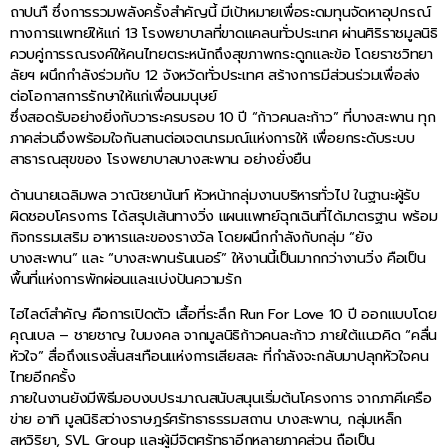
ถาปนาื ซึ่งการรวมพลังครั้งสำคัญนี้ มีเป้าหมายเพื่อระดมทุนจัดหาอุปกรณ์
ทางการแพทย์ให้แก่ 13 โรงพยาบาลที่ขาดแคลนทั่วประเทศ ผ่านศิริราชมูลนิธิ
ควบคู่การรณรงค์ให้คนไทยตระหนักถึงสุขภาพกระดูกและข้อ โดยราชวิทยา
ลัยฯ ผนึกกำลังร่วมกับ 12 จังหวัดทั่วประเทศ สร้างการมีส่วนร่วมเพื่อส่ง
ต่อโอกาสการรักษาให้แก่เพื่อนมนุษย์
ซึ่งสอดรับอย่างยิ่งกับวาระครบรอบ 10 ปี “ก้าวคนละก้าว” ที่บางสะพาน ทุก
ภาคส่วนจึงพร้อมใจกันสานต่อเจตนารมณ์แห่งการให้ เพื่อยกระดับระบบ
สาธารณสุขของ โรงพยาบาลบางสะพาน อย่างยั่งยืน
ด้านนายเฉลิมพล วาณิชยานันท์ หัวหน้ากลุ่มงานบริหารทั่วไป ในฐานะผู้รับ
ผิดชอบโครงการ ได้สรุปเส้นทางวิ่ง แผนแพทย์ฉุกเฉินที่ได้มาตรฐาน พร้อม
กิจกรรมเสริม อาหารและของรางวัล โดยผนึกกำลังกับกลุ่ม “ยัง
บางสะพาน” และ “บางสะพานรันเนอร์” ให้งานนี้เป็นมากกว่างานวิ่ง คือเป็น
พื้นที่แห่งการพักผ่อนและแบ่งปันความรัก
ไฮไลต์สำคัญ คือการเปิดตัว เสื้อที่ระลึก Run For Love 10 ปี ออกแบบโดย
คุณเบล – ชายชาญ ใบมงคล จากมูลนิธิก้าวคนละก้าว ภายใต้แนวคิด “คลื่น
หัวใจ” สื่อถึงแรงสั่นสะเทือนแห่งการเสียสละ ที่กำลังจะกลับมาปลุกหัวใจคน
ไทยอีกครั้ง
ภายในงานยังมีพิธีมอบงบประมาณสนับสนุนเริ่มต้นโครงการ จากภาคีเครือ
ข่าย อาทิ มูลนิธิสว่างราษฎร์ศรัทธาธรรมสถาน บางสะพาน, กลุ่มเหล็ก
สหวิริยา, SVL Group และผู้มีจิตศรัทธาอีกหลายภาคส่วน ถือเป็น