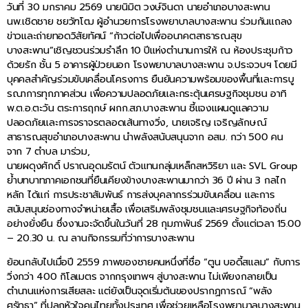
วันที่ 30 มกราคม 2569 นายนิมิต วงษ์จินดา นายอำเภอบางสะพาน
นพ.เชิดชาย ชยวัฑโฒ ผู้อำนวยการโรงพยาบาลบางสะพาน ร่วมกันแถลง
ข่าวและถ่ายทอดวิสัยทัศน์ “ก้าวต่อไปเพื่ออนาคตสาธารณสุข
บางสะพาน”เชิญชวนร่วมรำลึก 10 ปีแห่งตำนานการให้ ณ ห้องประชุมก้าว
ด้วยรัก ชั้น 5 อาคารผู้ป่วยนอก โรงพยาบาลบางสะพาน จ.ประจวบฯ โดยมี
บุคคลสำคัญร่วมขับเคลื่อนโครงการ ยืนยันความพร้อมของพื้นที่และการบู
รณาการทุกภาคส่วน เพื่อความปลอดภัยและกระตุ้นเศรษฐกิจชุมชน อาทิ
พ.ต.อ.ตะวัน ตระการฤกษ์ ผกก.สภ.บางสะพาน ชี้แจงแผนดูแลความ
ปลอดภัยและการจราจรตลอดเส้นทางวิ่ง, นายเจริญ เจริญลักษณ์
สาธารณสุขอำเภอบางสะพาน นำพลังสนับสนุนจาก อสม. กว่า 500 คน
จาก 7 ตำบล มาร่วม,
นายผดุงศักดิ์ ปราณอุดมรัตน์ ตัวแทนกลุ่มเหล็กสหวิริยา และ SVL Group
ย้ำบทบาทภาคเอกชนที่ยืนเคียงข้างบางสะพานมากว่า 36 ปี ผ่าน 3 กลไก
หลัก ได้แก่ การประชาสัมพันธ์ การส่งบุคลากรร่วมขับเคลื่อน และการ
สนับสนุนช่องทางจำหน่ายเสื้อ เพื่อเสริมพลังชุมชนและเศรษฐกิจท้องถิ่น
อย่างยั่งยืน ซึ่งงานจะจัดขึ้นในวันที่ 28 กุมภาพันธ์ 2569 ตั้งแต่เวลา 15.00
– 20.30 น. ณ ลานกิจกรรมที่ว่าการบางสะพาน
ย้อนกลับไปเมื่อปี 2559 ภาพของชายคนหนึ่งที่ชื่อ “ตูน บอดี้สแลม” กับการ
วิ่งกว่า 400 กิโลเมตร จากกรุงเทพฯ สู่บางสะพาน ไม่เพียงกลายเป็น
ตำนานแห่งการเสียสละ แต่ยังเป็นจุดเริ่มต้นของปรากฏการณ์ “พลัง
ศรัทธา” ที่ปลุกหัวใจคนไทยทั้งประเทศ เพื่อช่วยเหลือโรงพยาบาลบางสะพาน