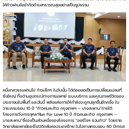
ให้ก้าวผ่านข้อจำกัดด้านสาธารณสุขอย่างเป็นรูปธรรม
หนึ่งทศวรรษผ่านไป ก้าวเล็กๆ ในวันนั้น ได้ต่อยอดเป็นการเปลี่ยนแปลงที่
ยิ่งใหญ่ ทั้งด้านอุปกรณ์ทางการแพทย์ ระบบบริการ และคุณภาพชีวิตของ
ประชาชนในพื้นที่ และวันนี้ พลังแห่งการให้กำลังจะถูกปลุกขึ้นอีกครั้ง ใน
วาระครบรอบ 10 ปี “ก้าวคนละก้าว กรุงเทพฯ – บางสะพาน”ภายใต้
โครงการวิ่งการกุศล“Run For Love 10 ปี ก้าวคนละก้าว กรุงเทพฯ –
บางสะพาน”ซึ่งจะเป็นส่วนหนึ่งของโครงการ “ออร์โธฯ ชวนก้าว” โดยราช
วิทยาลัยแพทย์ออร์โธปิดิกส์แห่งประเทศไทย ในโอกาสครบรอบ 60 ปีการส