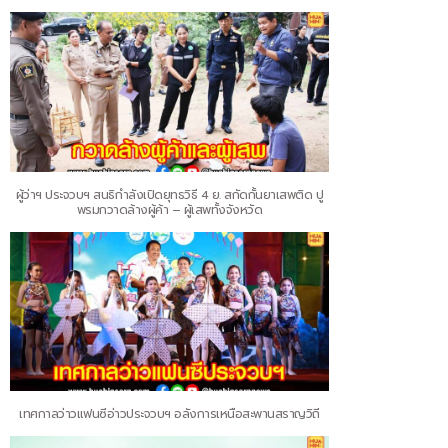
ผู้ว่าฯ ประจวบฯ สนธิกำลังเปิดยุทธวิธี 4 ย. สกัดกั้นยาเสพติด ปู
พรมกวาดล้างผู้ค้า – ผู้เสพทั้งจังหวัด
เทศกาลว่าวแฟนซีอ่าวประจวบฯ อลังการเหนือสะพานสราญวิถี