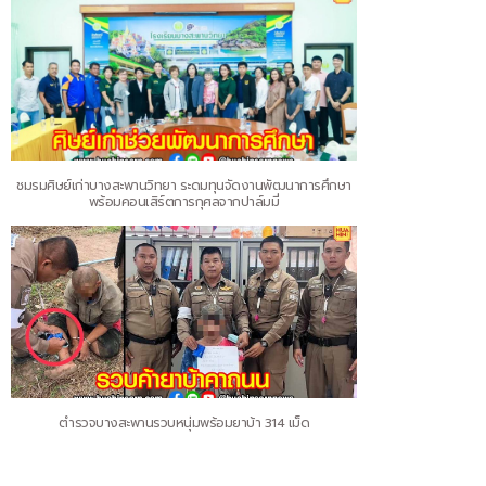
ชมรมศิษย์เก่าบางสะพานวิทยา ระดมทุนจัดงานพัฒนาการศึกษา
พร้อมคอนเสิร์ตการกุศลจากปาล์มมี่
ตำรวจบางสะพานรวบหนุ่มพร้อมยาบ้า 314 เม็ด