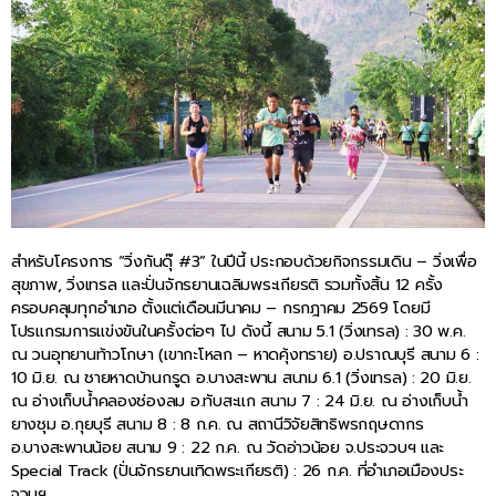
สำหรับโครงการ “วิ่งกันดุ๊ #3” ในปีนี้ ประกอบด้วยกิจกรรมเดิน – วิ่งเพื่อ
สุขภาพ, วิ่งเทรล และปั่นจักรยานเฉลิมพระเกียรติ รวมทั้งสิ้น 12 ครั้ง
ครอบคลุมทุกอำเภอ ตั้งแต่เดือนมีนาคม – กรกฎาคม 2569 โดยมี
โปรแกรมการแข่งขันในครั้งต่อๆ ไป ดังนี้ สนาม 5.1 (วิ่งเทรล) : 30 พ.ค.
ณ วนอุทยานท้าวโกษา (เขากะโหลก – หาดคุ้งทราย) อ.ปราณบุรี สนาม 6 :
10 มิ.ย. ณ ชายหาดบ้านกรูด อ.บางสะพาน สนาม 6.1 (วิ่งเทรล) : 20 มิ.ย.
ณ อ่างเก็บน้ำคลองช่องลม อ.ทับสะแก สนาม 7 : 24 มิ.ย. ณ อ่างเก็บน้ำ
ยางชุม อ.กุยบุรี สนาม 8 : 8 ก.ค. ณ สถานีวิจัยสิทธิพรกฤษดากร
อ.บางสะพานน้อย สนาม 9 : 22 ก.ค. ณ วัดอ่าวน้อย จ.ประจวบฯ และ
Special Track (ปั่นจักรยานเทิดพระเกียรติ) : 26 ก.ค. ที่อำเภอเมืองประ
จวบฯ.