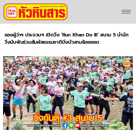
รองผู้ว่าฯ ประจวบฯ เปิดวิ่ง ‘Run Khan Do III’ สนาม 5 นำนัก
วิ่งนับพันร่วมสัมผัสธรรมชาติบึงบัวสามร้อยยอด