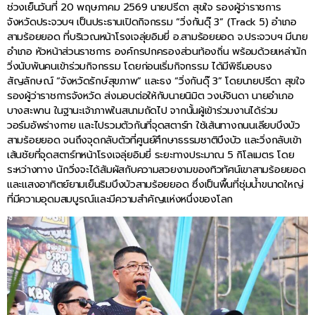
ช่วงเย็นวันที่ 20 พฤษภาคม 2569 นายปรีดา สุขใจ รองผู้ว่าราชการ
จังหวัดประจวบฯ เป็นประธานเปิดกิจกรรม “วิ่งกันดุ๊ 3” (Track 5) อำเภอ
สามร้อยยอด ที่บริเวณหน้าโรงเจลุ่ยอิมยี่ อ.สามร้อยยอด จ.ประจวบฯ มีนาย
อำเภอ หัวหน้าส่วนราชการ องค์กรปกครองส่วนท้องถิ่น พร้อมด้วยเหล่านัก
วิ่งนับพันคนเข้าร่วมกิจกรรม โดยก่อนเริ่มกิจกรรม ได้มีพิธีมอบธง
สัญลักษณ์ “จังหวัดรักษ์สุขภาพ” และธง “วิ่งกันดุ๊ 3” โดยนายปรีดา สุขใจ
รองผู้ว่าราชการจังหวัด ส่งมอบต่อให้กับนายนิมิต วงษ์จินดา นายอำเภอ
บางสะพาน ในฐานะเจ้าภาพในสนามถัดไป จากนั้นผู้เข้าร่วมงานได้ร่วม
วอร์มอัพร่างกาย และไปรวมตัวกันที่จุดสตาร์ท ใช้เส้นทางถนนเลียบบึงบัว
สามร้อยยอด จนถึงจุดกลับตัวที่ศูนย์ศึกษาธรรมชาติบึงบัว และวิ่งกลับเข้า
เส้นชัยที่จุดสตาร์ทหน้าโรงเจลุ่ยอิมยี่ ระยะทางประมาณ 5 กิโลเมตร โดย
ระหว่างทาง นักวิ่งจะได้สัมผัสกับความสวยงามของทิวทัศน์เขาสามร้อยยอด
และแสงอาทิตย์ยามเย็นริมบึงบัวสามร้อยยอด ซึ่งเป็นพื้นที่ชุ่มน้ำขนาดใหญ่
ที่มีความอุดมสมบูรณ์และมีความสำคัญแห่งหนึ่งของโลก