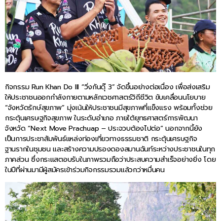
กิจกรรม Run Khan Do III “วิ่งกันดุ๊ 3” จัดขึ้นอย่างต่อเนื่อง เพื่อส่งเสริม
ให้ประชาชนออกกำลังกายตามหลักเวชศาสตร์วิถีชีวิต ขับเคลื่อนนโยบาย
“จังหวัดรักษ์สุขภาพ” มุ่งเน้นให้ประชาชนมีสุขภาพที่แข็งแรง พร้อมทั้งช่วย
กระตุ้นเศรษฐกิจสุขภาพ ในระดับอำเภอ ภายใต้ยุทธศาสตร์การพัฒนา
จังหวัด “Next Move Prachuap – ประจวบต้องไปต่อ” นอกจากนี้ยัง
เป็นการประชาสัมพันธ์แหล่งท่องเที่ยวทางธรรมชาติ กระตุ้นเศรษฐกิจ
ฐานรากในชุมชน และสร้างความปรองดองสมานฉันท์ระหว่างประชาชนในทุก
ภาคส่วน ซึ่งกระแสตอบรับในภาพรวมถือว่าประสบความสำเร็จอย่างยิ่ง โดย
ในปีที่ผ่านมามีผู้สมัครเข้าร่วมกิจกรรมรวมแล้วกว่าหมื่นคน