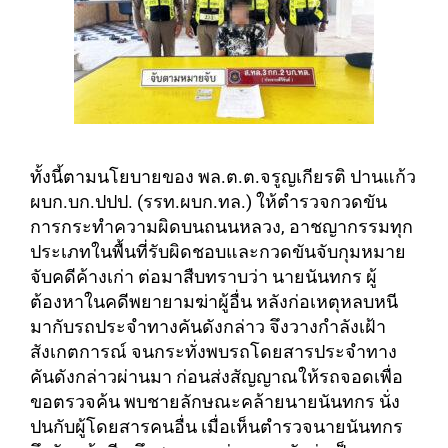
ทั้งนี้ตามนโยบายของ พล.ต.ต.จรูญเกียรติ ปานแก้ว
ผบก.บก.ปปป. (รรท.ผบก.ทล.) ให้ตำรวจกวดขัน
การกระทำความผิดบนถนนหลวง, อาชญากรรมทุก
ประเภทในพื้นที่รับผิดชอบและกวดขันจับกุมหมาย
จับคดีค้างเก่า ต่อมาสืบทราบว่า นายนันทกร ผู้
ต้องหาในคดีพยายามฆ่าผู้อื่น หลังก่อเหตุหลบหนี
มากับรถประจำทางคันดังกล่าว จึงวางกำลังเฝ้า
สังเกตการณ์ จนกระทั่งพบรถโดยสารประจำทาง
คันดังกล่าวผ่านมา ก่อนส่งสัญญาณให้รถจอดเพื่อ
ขอตรวจค้น พบชายลักษณะคล้ายนายนันทกร นั่ง
ปนกับผู้โดยสารคนอื่น เมื่อเห็นตำรวจนายนันทกร