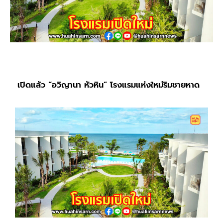
เปิดแล้ว “อวิญานา หัวหิน” โรงแรมแห่งใหม่ริมชายหาด
“อวิญานา หัวหิน” (Aviyana Hua Hin) โรงแรมติดทะเลแห่งใหม่