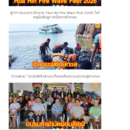
ผู้ว่าฯ ประจวบฯ เปิดงาน ‘Hua Hin Fire Wave Fest 2026’ โชว์
พลุนับพันลูก เหนือหาดหัวดอน
“อ่าวสยาม” ร่วมใจพิทักษ์ทะเล เก็บขยะคืนความงดงามสู่เกาะทะล