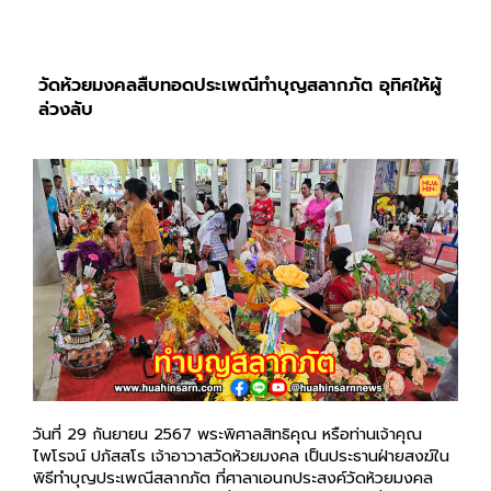
วัดห้วยมงคลสืบทอดประเพณีทำบุญสลากภัต อุทิศให้ผู้ล่วงลับ
วันที่ 29 กันยายน 2567 พระพิศาลสิทธิคุณ หรือท่านเจ้าคุณ
ไพโรจน์ ปภัสสโร เจ้าอาวาสวัดห้วยมงคล เป็นประธานฝ่ายสงฆ์ใน
พิธีทำบุญประเพณีสลากภัต ที่ศาลาเอนกประสงค์วัดห้วยมงคล
ต.ทับใต้ อ.หัวหิน จ.ประจวบฯ ซึ่งวัดห้วยมงคลจัดต่อเนื่องมาเป็น