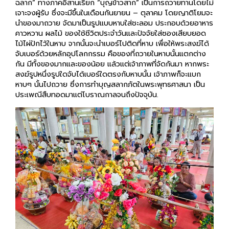
เจาะจงผู้รับ ซึ่งจะมีขึ้นในเดือนกันยายน – ตุลาคม โดยญาติโยมจะ
นำของมาถวาย จัดมาเป็นรูปแบบหาบใส่ชะลอม ประกอบด้วยอาหาร
คาวหวาน ผลไม้ ของใช้ชีวิตประจำวันและปัจจัยใส่ซองเสียบยอด
ไม้ไผ่ปักไว้ในหาบ จากนั้นจะนำเบอร์ไปติดที่หาบ เพื่อให้พระสงฆ์ได้
จับเบอร์ด้วยหลักอุปโลกกรรม คือของที่ถวายในหาบนั้นแตกต่าง
กัน มีทั้งของมากและของน้อย แล้วแต่เจ้าภาพที่จัดกันมา หากพระ
สงฆ์รูปหนึ่งรูปใดจับได้เบอร์ใดตรงกับหาบนั้น เจ้าภาพก็จะแบก
หาบๆ นั้นไปถวาย ซึ่งการทำบุญสลากภัตในพระพุทธศาสนา เป็น
ประเพณีสืบทอดมาแต่โบราณกาลจนถึงปัจจุบัน.