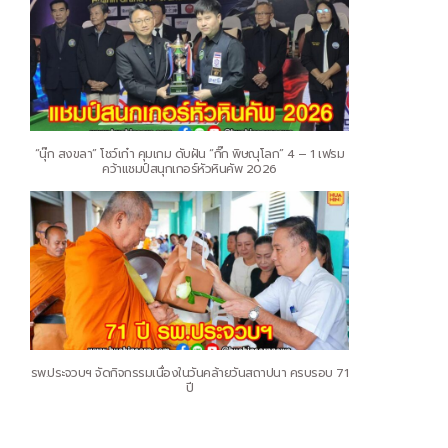
“นุ๊ก สงขลา” โชว์เก๋า คุมเกม ดับฝัน “กิ๊ก พิษณุโลก” 4 – 1 เฟรม
คว้าแชมป์สนุกเกอร์หัวหินคัพ 2026
รพ.ประจวบฯ จัดกิจกรรมเนื่องในวันคล้ายวันสถาปนา ครบรอบ 71
ปี