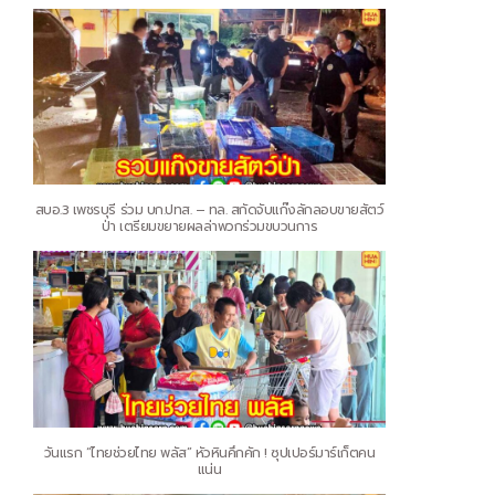
สบอ.3 เพชรบุรี ร่วม บก.ปทส. – ทล. สกัดจับแก๊งลักลอบขายสัตว์
ป่า เตรียมขยายผลล่าพวกร่วมขบวนการ
วันแรก “ไทยช่วยไทย พลัส” หัวหินคึกคัก ! ซุปเปอร์มาร์เก็ตคน
แน่น