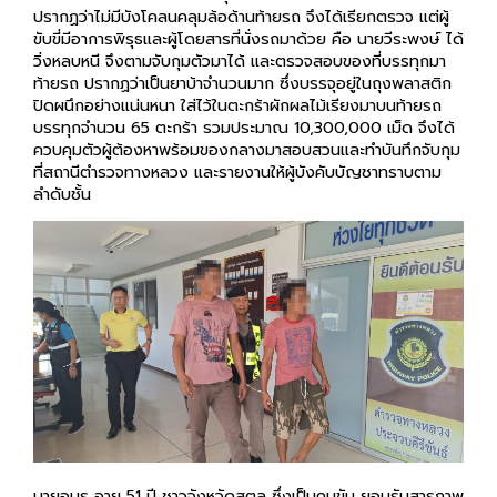
ปรากฏว่าไม่มีบังโคลนคลุมล้อด้านท้ายรถ จึงได้เรียกตรวจ แต่ผู้
ขับขี่มีอาการพิรุธและผู้โดยสารที่นั่งรถมาด้วย คือ นายวีระพงษ์ ได้
วิ่งหลบหนี จึงตามจับกุมตัวมาได้ และตรวจสอบของที่บรรทุกมา
ท้ายรถ ปรากฏว่าเป็นยาบ้าจำนวนมาก ซึ่งบรรจุอยู่ในถุงพลาสติก
ปิดผนึกอย่างแน่นหนา ใส่ไว้ในตะกร้าผักผลไม้เรียงมาบนท้ายรถ
บรรทุกจำนวน 65 ตะกร้า รวมประมาณ 10,300,000 เม็ด จึงได้
ควบคุมตัวผู้ต้องหาพร้อมของกลางมาสอบสวนและทำบันทึกจับกุม
ที่สถานีตำรวจทางหลวง และรายงานให้ผู้บังคับบัญชาทราบตาม
ลำดับชั้น
นายอมร อายุ 51 ปี ชาวจังหวัดสตูล ซึ่งเป็นคนขับ ยอมรับสารภาพ