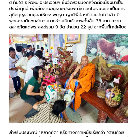
ประจำทุกปี เพื่อสืบสานอนุรักษ์ประเพณีเก่าแก่โบราณและเป็นการ
อุทิศบุญส่วนกุศลให้บรรพบุรุษ ญาติพี่น้องที่ล่วงลับไปแล้ว มี
พุทธศาสนิกชนจำนวนมากร่วมเป็นเจ้าภาพทั้งสิ้น 36 หาบ ถวาย
สลากภัตแด่พระสงฆ์รวม 9 วัด จำนวน 22 รูป จากพื้นที่ใกล้เคียง
สำหรับประเพณี “สลากภัต” หรือทางภาคเหนือเรียกว่า “ตานก๋วย
ฉลาก” ทางภาคอีสานเรียก “บุญข้าวสาก” เป็นการถวายทานโดยไม่