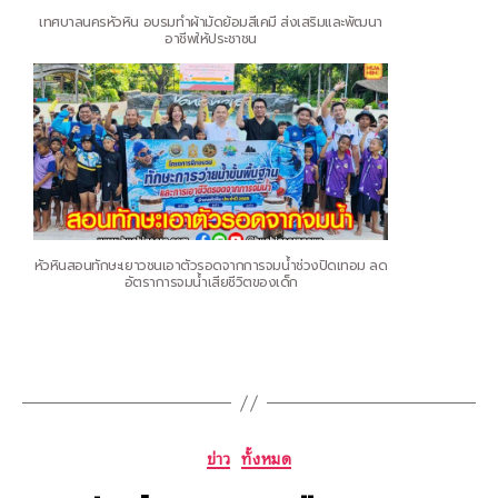
เทศบาลนครหัวหิน อบรมทำผ้ามัดย้อมสีเคมี ส่งเสริมและพัฒนา
อาชีพให้ประชาชน
หัวหินสอนทักษะเยาวชนเอาตัวรอดจากการจมน้ำช่วงปิดเทอม ลด
อัตราการจมน้ำเสียชีวิตของเด็ก
ข่าว
ทั้งหมด