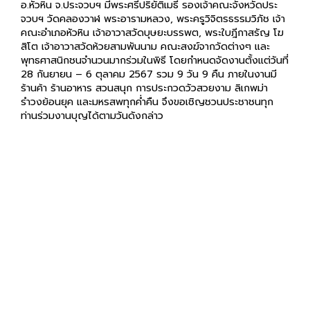
จวบฯ วัดคลองวาฬ พระอารามหลวง, พระครูวิจิตรธรรมวิภัช เจ้า
คณะอำเภอหัวหิน เจ้าอาวาสวัดบุษยะบรรพต, พระใบฎีกาสรัญ โฆ
สิโต เจ้าอาวาสวัดห้วยสามพันนาม คณะสงฆ์จากวัดต่างๆ และ
พุทธศาสนิกชนจำนวนมากร่วมในพิธี โดยกำหนดจัดงานตั้งแต่วันที่
28 กันยายน – 6 ตุลาคม 2567 รวม 9 วัน 9 คืน ภายในงานมี
ร้านค้า ร้านอาหาร สวนสนุก การประกวดวัวสวยงาม ลิเกพม่า
รำวงย้อนยุค และมหรสพทุกค่ำคืน จึงขอเชิญชวนประชาชนทุก
ท่านร่วมงานบุญได้ตามวันดังกล่าว