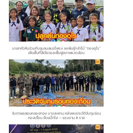
นายกหัวหินร่วมกับชุมชนสมอโพรง ลงพันธุ์กล้าไม้ “ทองอุไร”
เพิ่มพื้นที่สีเขียวและฟื้นฟูสภาพแวดล้อม
จับตาผลสอบคลองทอง บางสะพาน หลังพบประวัติจับกุมร่อน
ทองเถื่อน ยึดแบ็กโฮ – แรงงาน 8 ราย