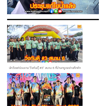
นักวิ่งแห่ร่วมงาน“วิ่งกันดุ๊ #3” สนาม 6 ที่บ้านกรูดอย่างคึกคัก