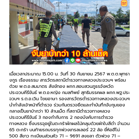
เมื่อเวลาประมาณ 15.00 น. วันที่ 30 กันยายน 2567 พ.ต.ต.พุทธา
งกูร เรืองธรรม สารวัตรสถานีตำรวจทางหลวงประจวบฯ พร้อม
ด้วย พ.ต.อ.สมมาตร สังข์ทอง ผกก.สอบสวนภูธรจังหวัด
ประจวบคีรีขันธ์ พ.ต.อ.หญิง กมลทิพย์ สุทธิมรรคผล ผกก.พฐ.ประ
จวบฯ ร.ต.อ.เวิน ไชยอาษา รองสารวัตรตำรวจทางหลวงประจวบฯ
นำกำลังเจ้าหน้าที่ตำรวจ ร่วมกันตรวจยึดและทำบันทึกจับกุมของ
กลางเป็นยาบ้ากว่า 10 ล้านเม็ด ที่สถานีตำรวจทางหลวง
ประจวบคีรีขันธ์ 3 กองกำกับการ 2 กองบังคับการตำรวจ
ทางหลวง ซึ่งบรรจุอยู่ในตะกร้าผักผลไม้คลุมด้วยผ้าใบสีดำ จำนวน
65 ตะกร้า บนท้ายรถบรรทุกพ่วงเทรลเลอร์ 22 ล้อ ยี่ห้อฮีโน่
500 สีขาว ทะเบียนส่วนหัว 71 – 9691 สงขลา ตัวพ่วง 71 –