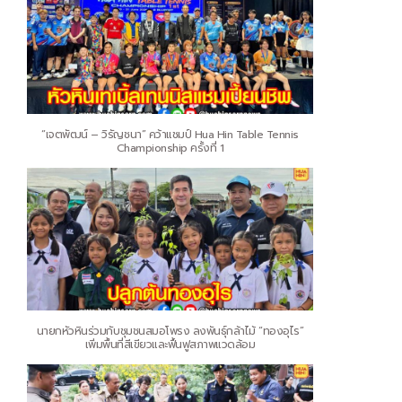
“เจตพัฒน์ – วิรัญชนา” คว้าแชมป์ Hua Hin Table Tennis
Championship ครั้งที่ 1
นายกหัวหินร่วมกับชุมชนสมอโพรง ลงพันธุ์กล้าไม้ “ทองอุไร”
เพิ่มพื้นที่สีเขียวและฟื้นฟูสภาพแวดล้อม