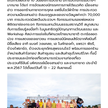
ขณะที่ตลอดทั้ง 10 วันของการจัดงาน มีการจัดกิจกรรมต่างๆ
มากมาย ได้แก่ การจัดแสดงนิทรรศการภายใต้แนวคิด เมืองสาม
อ่าว การออกร้านกาชาดการกุศล แฟชั่นโชว์ผ้าไทย การประกวด
สาวงามเมืองสามอ่าว ชิงมงกุฎและของรางวัลมูลค่ากว่า 70,000
บาท การประกวดมิสควีนประจวบฯ กิจกรรมตามรอยพ่อหลวง
พิชิตเขาช่องกระจก กิจกรรมลานวัฒนธรรมสราญวิถี สนุกสนาน
กับการเรียนรู้ลงมือทำ ในบูธสาธิตภูมิปัญญาทางวัฒนธรรม และ
Workshop ศิลปะการแข่งขันกีฬามวยไทยนานาชาติ ตะกร้อลอด
บ่วง การแสดงของเยาวชน การแสดงมินิคอนเสิร์ตจากศิลปินที่
มีชื่อเสียง อาทิ แบงค์ วงแคลช, เอ ไมค์ทองคำ, แพรวา พัชรี,
รำวงไฟอาร์ต, รำวงประยุกต์ศรสุพรรณโชว์ พร้อมการออกร้าน
จำหน่ายสินค้าโอทอป สินค้าชุมชน และสินค้าอุปโภคบริโภค ทั้งนี้
ประชาชนและนักท่องเที่ยวสามารถร่วมงานท่องเที่ยว
ประจวบคีรีขันธ์ มหัศจรรย์เมืองสามอ่าว และงานกาชาด ประจำปี
พ.ศ.2567 ได้ตั้งแต่วันที่ 13 – 22 กันยายนนี้.