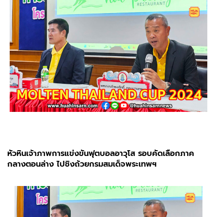
หัวหินเจ้าภาพการแข่งขันฟุตบอลอาวุโส รอบคัดเลือกภาค
กลางตอนล่าง ไปชิงถ้วยกรมสมเด็จพระเทพฯ