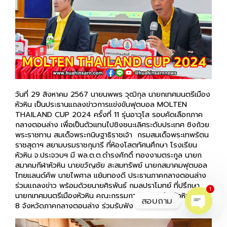
วันที่ 29 สิงหาคม 2567 นายนพพร วุฒิกุล นายกเทศมนตรีเมือง
หัวหิน เป็นประธานแถลงข่าวการแข่งขันฟุตบอล MOLTEN
THAILAND CUP 2024 ครั้งที่ 11 รุ่นอาวุโส รอบคัดเลือกภาค
กลางตอนล่าง เพื่อเป็นตัวแทนไปชิงชนะเลิศระดับประเทศ ชิงถ้วย
พระราชทาน สมเด็จพระกนิษฐาธิราชเจ้า กรมสมเด็จพระเทพรัตน
ราชสุดาฯ สยามบรมราชกุมารี ที่ห้องโสตทัศนศึกษา โรงเรียน
หัวหิน จ.ประจวบฯ มี พล.ต.ต.ดำรงศักดิ์ ทองงามตระกูล นายก
สมาคมกีฬาหัวหิน นายขวัญชัย สะสมทรัพย์ นายกสมาคมฟุตบอล
ไทยแลนด์คัพ นายไพศาล แย้มทองดี ประธานภาคกลางตอนล่าง
ร่วมแถลงข่าว พร้อมด้วยนายศิรพันธ์ กมลปราโมทย์ ที่ปรึกษา
1
นายกเทศมนตรีเมืองหัวหิน คณะกรรมการสมาคมกีฬาหัวหิน ผู้แทน
สอบถาม
8 จังหวัดภาคกลางตอนล่าง ร่วมรับฟัง
O