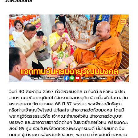
วัดห้วยมงคล
วันที่ 30 สิงหาคม 2567 ที่วัดห้วยมงคล ต.ทับใต้ อ.หัวหิน จ.ประ
จวบฯ คณะศิษยานุศิษย์ได้จัดงานแสดงมุทิตาจิตเนื่องในโอกาสวัน
ครบรอบอายุวัฒนมงคล 68 ปี 37 พรรษา พระพิศาลสิทธิคุณ
หรือท่านเจ้าคุณไพโรจน์ ปภัสสโร เจ้าอาวาสวัดห้วยมงคล โดยมี
พระครูวิจิตรธรรมวิภัช เจ้าคณะอำเภอหัวหิน เจ้าอาวาสวัดบุษยะ
บรรพต และเจ้าอาวาสจากวัดต่างๆ ในเขตอำเภอหัวหิน พร้อมคณะ
สงฆ์ 89 รูป ร่วมในพิธีสวดเจริญพระพุทธมนต์ มีนายสมคิด จัน
ทมฤก ผู้ว่าราชการจังหวัดประจวบฯ, พล.ต.ต.ดำรงศักดิ์ ทองงาม