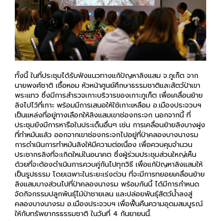
ทั้งนี้ ในที่ประชุมได้รับฟังแนวทางแก้ปัญหาลิงแสม จ.ภูเก็ต จาก
นายพงศ์ชาติ เชื้อหอม หัวหน้าศูนย์ศึกษาธรรมชาติและสัตว์ป่าเขา
พระแทว ซึ่งมีการสำรวจเกาะบริวารของเกาะภูเก็ต เพื่อเคลื่อนย้าย
ลิงไปไว้ที่เกาะ พร้อมมีการเสนอให้ใช้เกาะเหลือม อ.เมืองประจวบฯ
เป็นแหล่งที่อยู่ทางเลือกให้ลิงแสมเขาช่องกระจก นอกจากนี้ ที่
ประชุมยังมีการหารือในประเด็นอื่นๆ เช่น การเคลื่อนย้ายลิงบางฝูง
ที่ทำหมันแล้ว ออกจากเขาช่องกระจกไปอยู่ที่ป่าคลองบางนางรม
การดำเนินการทำหมันลิงให้มีความต่อเนื่อง เพื่อควบคุมจำนวน
ประชากรลิงที่จะเกิดใหม่ในอนาคต ซึ่งผู้ร่วมประชุมส่วนใหญ่เห็น
ด้วยที่จะต้องดำเนินการควบคู่กันไปทุกวิธี เพื่อแก้ปัญหาลิงแสมให้
เป็นรูปธรรม โดยเฉพาะในระยะเร่งด่วน ที่จะมีการทยอยเคลื่อนย้าย
ลิงแสมบางส่วนไปที่ป่าคลองนางรม พร้อมกันนี้ ได้มีการกำหนด
จัดกิจกรรมปลูกพันธุ์ไม้ป่าชายเลน และปล่อยพันธุ์สัตว์น้ำลงสู่
คลองบางนางรม อ.เมืองประจวบฯ เพื่อฟื้นคืนความอุดมสมบูรณ์
ให้กับทรัพยากรธรรมชาติ ในวันที่ 4 กันยายนนี้.