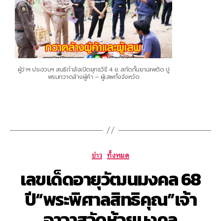
ผู้ว่าฯ ประจวบฯ สนธิกำลังเปิดยุทธวิธี 4 ย. สกัดกั้นยาเสพติด ปู
พรมกวาดล้างผู้ค้า – ผู้เสพทั้งจังหวัด
ข่าว
ทั้งหมด
เลขเด็ดอายุวัฒนมงคล 68
ปี“พระพิศาลสิทธิคุณ”เจ้า
อาวาสวัดห้วยมงคล