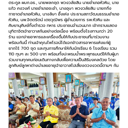
ตระกูล ผบก.อธ., นายพลกฤต พวงวลัยสิน นายอำเภอหัวหิน, นาย
แก้ว คงวงศ์ นายอำเภอชะอำ, นางอุษา พวงวลัยสิน นายกกิ่ง
กาชาดอำเภอหัวหิน, นางลิษา อึ้งเห่ง ประธานสภาวัฒนธรรมอำเภอ
หัวหิน, นพ.จิตตรัตน์ เตชวุฒิพร ผู้อำนวยการ รพ.หัวหิน และ
ศิษยานุศิษย์ทั้งตำรวจ ทหาร ประชาชนจำนวนมาก เข้ากราบแสดง
มุทิตาจิตเจ้าอาวาสกันอย่างต่อเนื่อง พร้อมตั้งโรงทานกว่า 20
ร้าน แจกจ่ายอาหารและเครื่องดื่มให้กับประชาชนที่มาร่วมงาน
พร้อมกันนี้ ท่านเจ้าคุณไพโรจน์ได้แจกข้าวสารอาหารแห้งแก่ผู้
ยากไร้ 700 ชุด และทุนการศึกษาให้กับนักเรียน 6 โรงเรียน รวม
110 ทุนๆ ละ 500 บาท พร้อมทั้งปะพรมน้ำพระพุทธมนต์ให้กับผู้มา
ร่วมงานทุกคนก่อนเดินทางกลับเพื่อความเป็นสิริมงคลด้วย โดย
ลูกศิษย์ลูกหาต่างนำเลขอายุเจ้าอาวาสไปเสี่ยงดวงงวดนี้ตามๆ กัน