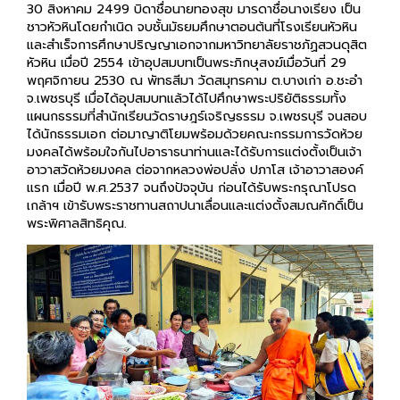
30 สิงหาคม 2499 บิดาชื่อนายทองสุข มารดาชื่อนางเรียง เป็น
ชาวหัวหินโดยกำเนิด จบชั้นมัธยมศึกษาตอนต้นที่โรงเรียนหัวหิน
และสำเร็จการศึกษาปริญญาเอกจากมหาวิทยาลัยราชภัฏสวนดุสิต
หัวหิน เมื่อปี 2554 เข้าอุปสมบทเป็นพระภิกษุสงฆ์เมื่อวันที่ 29
พฤศจิกายน 2530 ณ พัทธสีมา วัดสมุทรคาม ต.บางเก่า อ.ชะอำ
จ.เพชรบุรี เมื่อได้อุปสมบทแล้วได้ไปศึกษาพระปริยัติธรรมทั้ง
แผนกธรรมที่สำนักเรียนวัดราษฎร์เจริญธรรม จ.เพชรบุรี จนสอบ
ได้นักธรรมเอก ต่อมาญาติโยมพร้อมด้วยคณะกรรมการวัดห้วย
มงคลได้พร้อมใจกันไปอาราธนาท่านและได้รับการแต่งตั้งเป็นเจ้า
อาวาสวัดห้วยมงคล ต่อจากหลวงพ่อปลั่ง ปภาโส เจ้าอาวาสองค์
แรก เมื่อปี พ.ศ.2537 จนถึงปัจจุบัน ก่อนได้รับพระกรุณาโปรด
เกล้าฯ เข้ารับพระราชทานสถาปนาเลื่อนและแต่งตั้งสมณศักดิ์เป็น
พระพิศาลสิทธิคุณ.