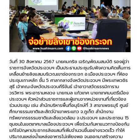
วันที่ 30 สิงหาคม 2567 นายคมกริช เจริญพัฒนสมบัติ รองผู้ว่า
ราชการจังหวัดประจวบฯ เป็นประธานประชุมรับฟังความคิดเห็นการ
เคลื่อนย้ายลิงแสมบริเวณเขาช่องกระจก อ.เมืองประจวบฯ ที่ห้อง
ประชุมเกาะหลัก ชั้น 5 ศาลากลางจังหวัดประจวบฯ มีพระเทพวชิร
สุธี เจ้าคณะจังหวัดประจวบคีรีขันธ์ เจ้าอาวาสวัดธรรมิการาม
วรวิหาร พระอารามหลวง นายกมล แก้วเทศ นายกเทศมนตรีเมือง
ประจวบฯ หัวหน้าส่วนราชการและผู้แทนจากหน่วยงานที่เกี่ยวข้อง
ร่วมประชุม เช่น สำนักบริหารพื้นที่อนุรักษ์ที่ 3 สาขาเพชรบุรี ศูนย์
ศึกษาธรรมชาติและสัตว์ป่าเขาพระแทว จ.ภูเก็ต สำนักงาน
ทรัพยากรธรรมชาติและสิ่งแวดล้อม จ.ประจวบฯ และประชาชน 15
ชุมชนในเขตเทศบาลเมืองประจวบฯ เพื่อร่วมกันหาแนวทางป้องกัน
แก้ไขปัญหาประชากรลิงแสมที่เพิ่มจำนวนขึ้นอย่างรวดเร็ว ทำให้
ปริมาณแหล่งน้ำแหล่งอาหารไม่เพียงพอ จนออกมาสร้างความ