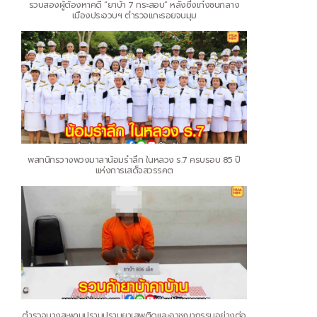
รวบสองผู้ต้องหาคดี “ยาบ้า 7 กระสอบ” หลังซิ่งเก๋งชนกลาง
เมืองประจวบฯ ตำรวจแกะรอยจนมุม
พสกนิกรวางพวงมาลาน้อมรำลึก ในหลวง ร.7 ครบรอบ 85 ปี
แห่งการเสด็จสวรรคต
ตำรวจบางสะพานปราบปรามยาเสพติดและอาชญากรรมอย่างต่อ