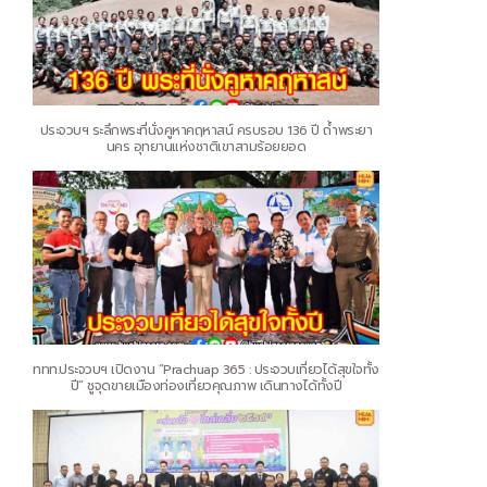
ประจวบฯ ระลึกพระที่นั่งคูหาคฤหาสน์ ครบรอบ 136 ปี ถ้ำพระยา
นคร อุทยานแห่งชาติเขาสามร้อยยอด
ททท.ประจวบฯ เปิดงาน “Prachuap 365 : ประจวบเที่ยวได้สุขใจทั้ง
ปี” ชูจุดขายเมืองท่องเที่ยวคุณภาพ เดินทางได้ทั้งปี