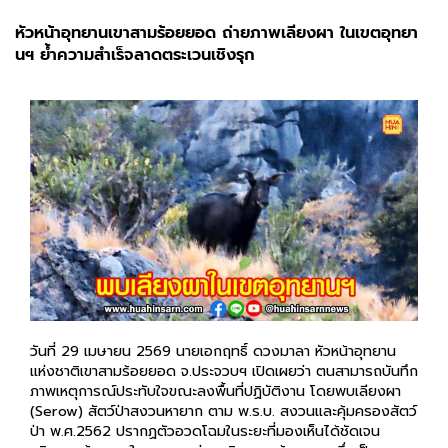
หัวหน้าอุทยานเขาสามร้อยยอด ถ่ายภาพเลียงผา ในเขตอุทยา
นฯ ย้ำความสำเร็จลาดตระเวนเชิงรุก
วันที่ 29 เมษายน 2569 นายเอกฤทธิ์ ดวงมาลา หัวหน้าอุทยาน
แห่งชาติเขาสามร้อยยอด จ.ประจวบฯ เปิดเผยว่า ตนสามารถบันทึก
ภาพเหตุการณ์ประทับใจขณะลงพื้นที่ปฏิบัติงาน โดยพบเลียงผา
(Serow) สัตว์ป่าสงวนหายาก ตาม พ.ร.บ. สงวนและคุ้มครองสัตว์
ป่า พ.ศ.2562 ปรากฏตัวอวดโฉมในระยะที่มองเห็นได้ชัดเจน