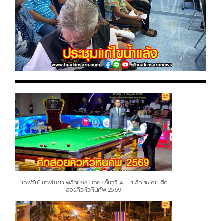
“เอฟวัน” เทพไชยา พลิกแซง บอย เซ็นจูรี่ 4 – 1 ลิ่ว 16 คน ศึก
สอยคิวหัวหินคัพ 2569