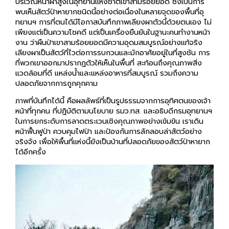
บริเวณหน้าผาสูงในอุทยานแห่งชาติเขาสามร้อยยอด ซึ่งเป็นการ
พบเห็นสัตว์ป่าหายากชนิดนี้อย่างต่อเนื่องในหลายจุดของพื้นที่อุ
ทยานฯ การที่ตนได้มีโอกาสบันทึกภาพเลียงผาตัวนี้ด้วยตนเอง ไม่
เพียงแต่เป็นความโชคดี แต่เป็นเครื่องยืนยันในฐานะคนทำงานหน้า
งาน ว่าผืนป่าเขาสามร้อยยอดมีความอุดมสมบูรณ์อย่างแท้จริง
เลียงผาเป็นสัตว์ที่ไวต่อการรบกวนและมักอาศัยอยู่ในที่สูงชัน การ
ที่พวกเขาออกมาปรากฏตัวให้เห็นในพื้นที่ สะท้อนถึงคุณภาพสิ่ง
แวดล้อมที่ดี แหล่งน้ำและแหล่งอาหารที่สมบูรณ์ รวมถึงความ
ปลอดภัยจากการถูกคุกคาม
ภาพที่บันทึกได้นี้ คือผลลัพธ์ที่เป็นรูปธรรมจากการอุทิศตนของเจ้า
หน้าที่ทุกคน ที่ปฏิบัติตามนโยบาย รมว.ทส. และอธิบดีกรมอุทยานฯ
ในการยกระดับการลาดตระเวนเชิงคุณภาพอย่างเข้มข้น เราเดิน
หน้าฟื้นฟูป่า ควบคุมไฟป่า และป้องกันการลักลอบล่าสัตว์อย่าง
จริงจัง เพื่อให้พื้นที่แห่งนี้ยังเป็นบ้านที่ปลอดภัยของสัตว์ป่าหายาก
ได้อีกครั้ง