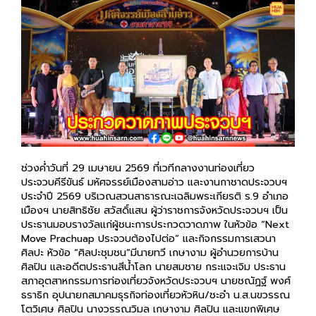
ช่วงค่ำวันที่ 29 เมษายน 2569 ที่เวทีกลางงานท่องเที่ยว
ประจวบคีรีขันธ์ มหัศจรรย์เมืองสามอ่าว และงานกาชาดประจวบฯ
ประจำปี 2569 บริเวณสวนสาธารณะเฉลิมพระเกียรติ ร.9 อำเภอ
เมืองฯ นายสิทธิชัย สวัสดิ์แสน ผู้ว่าราชการจังหวัดประจวบฯ เป็น
ประธานมอบรางวัลแก่ผู้ชนะการประกวดวาดภาพ ในหัวข้อ “Next
Move Prachuap ประจวบต้องไปต่อ” และกิจกรรมการเสวนา
ศิลปะ หัวข้อ “ศิลปะชุมชน”มีนายทวี เกษางาม ผู้อำนวยการบ้าน
ศิลปิน และอดีตประธานสีน้ำโลก นายสมชาย กระแจะเจิม ประธาน
สภาอุตสาหกรรมการท่องเที่ยวจังหวัดประจวบฯ นายชณัฏฐ์ พงศ์
ธราธิก อุปนายกสมาคมธุรกิจท่องเที่ยวหัวหิน/ชะอำ น.ส.นขวรรณ
โตวิเศษ ศิลปิน นางวรรณวิมล เกษางาม ศิลปิน และแขกพิเศษ