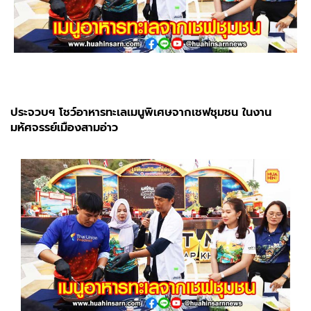
ประจวบฯ โชว์อาหารทะเลเมนูพิเศษจากเชฟชุมชน ในงาน
มหัศจรรย์เมืองสามอ่าว