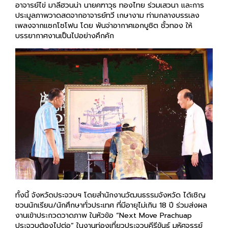
อาจารย์ไข่ มาลีฮวนน่า นายคฑาวุธ ทองไทย ร่วมเสวนา และการ
ประมูลภาพวาดสดจากอาจารย์ทวี เกษางาม ท่ามกลางบรรเลง
เพลงจากแซกโซโฟน โดย พันจ่าอากาศเอกบูชิต ชั้วทอง ให้
บรรยากาศงานเป็นไปอย่างคึกคัก
ทั้งนี้ จังหวัดประจวบฯ โดยสำนักงานวัฒนธรรมจังหวัด ได้เชิญ
ชวนนักเรียน/นักศึกษาทั่วประเทศ ที่มีอายุไม่เกิน 18 ปี ร่วมส่งผล
งานเข้าประกวดวาดภาพ ในหัวข้อ “Next Move Prachuap
ประจวบต้องไปต่อ” ในงานท่องเที่ยวประจวบคีรีขันธ์ มหัศจรรย์