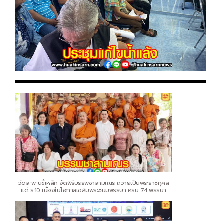
วัดสะพานขี้เหล็ก จัดพิธีบรรพชาสามเณร ถวายเป็นพระราชกุศล
แด่ ร.10 เนื่องในโอกาสเฉลิมพระชนมพรรษา ครบ 74 พรรษา