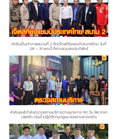
หัวหินเป็นเจ้าภาพสนามที่ 2 ศึกเจ็ตสกีชิงแชมป์ประเทศไทย วันที่
28 – 31 พ.ค.นี้ ที่หาดสวนสนประดิพัทธ์
หัวหินสนธิกำลังตรวจสถานบริการตามยุทธการ 90 วัน พิฆาตยา
เสพติด เน้นย้ำปฏิบัติตามกฎหมายอย่างเคร่งครัด