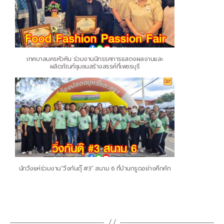
เทศบาลนครหัวหิน ร่วมงานนิทรรศการแสดงผลงานและ
ผลิตภัณฑ์ชุมชนสร้างสรรค์ที่เพชรบุรี
นักวิ่งแห่ร่วมงาน“วิ่งกันดุ๊ #3” สนาม 6 ที่บ้านกรูดอย่างคึกคัก