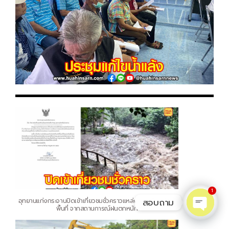
1
สอบถาม
อุทยานแก่งกระจานปิดเข้าเที่ยวชมชั่วคราวแหล่งท่องเที่ยวดัง 2
พื้นที่ จากสถานการณ์ฝนตกหนัก
O