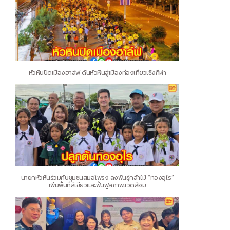
หัวหินปิดเมืองฮาล์ฟ ดันหัวหินสู่เมืองท่องเที่ยวเชิงกีฬา
นายกหัวหินร่วมกับชุมชนสมอโพรง ลงพันธุ์กล้าไม้ “ทองอุไร”
เพิ่มพื้นที่สีเขียวและฟื้นฟูสภาพแวดล้อม