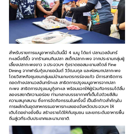
สำหรับรายการเมนูอาหารในวันนี้มี 4 เมนู ได้แก่ ปลานวลจันทร์
ทะเลนึ่งซีอิ๊ว จากร้านคนกินปลา สเต็กปลากะพง จากประธานกลุ่มผู้
เลี้ยงปลากะพงขาว จ.ประจวบฯ กุ้งราดซอสมะขามสไตล์ Fine
Dining จากฟาร์มกุ้งนายอนันต์ วิวัฒนกุล และห่อหมกปลากะพง
โดยวิสาหกิจชุมชนกลุ่มแม่บ้านเกษตรกรร่องแก้ว มีการสาธิตการ
ถอดก้างปลานวลจันทร์ทะเล สาธิตการปรุงเมนูอาหารจากปลา
กะพง สาธิตการปรุงเมนูกุ้งทะเล พร้อมแจกให้ผู้ร่วมกิจกรรมได้ลิ้ม
ลองรสชาติความอร่อย ท่ามกลางบรรยากาศที่เต็มไปด้วยสีสัน
ความสนุกสนาน ซึ่งการจัดกิจกรรมในครั้งนี้ เป็นอีกก้าวสำคัญใน
การผลักดันอุตสาหกรรมอาหารทะเลของจังหวัดประจวบฯ ให้
เติบโตอย่างยั่งยืน สร้างรายได้ให้กับชุมชน และยกระดับอาหารพื้น
ถิ่นสู่เวทีระดับประเทศและนานาชาติ.