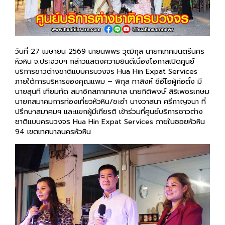
วันที่ 27 เมษายน 2569 นายนพพร วุฒิกุล นายกเทศมนตรีนคร
หัวหิน จ.ประจวบฯ กล่าวแสดงความยินดีเนื่องโอกาสเปิดศูนย์
บริการชาวต่างชาติแบบครบวงจร Hua Hin Expat Services
ภายใต้การบริหารของคุณแพม – พิกุล ทาสิงห์ ซีอีโอผู้ก่อตั้ง มี
นายสุนที เทียมทัด สมาชิกสภาเทศบาล นายกิติพงษ์ สิริเพชรเกษม
นายกสมาคมการท่องเที่ยวหัวหิน/ชะอำ นางวาสนา ศรีกาญจนา ที่
ปรึกษาสมาคมฯ และแขกผู้มีเกียรติ เข้าร่วมที่ศูนย์บริการชาวต่าง
ชาติแบบครบวงจร Hua Hin Expat Services ภายในซอยหัวหิน
94 เขตเทศบาลนครหัวหิน