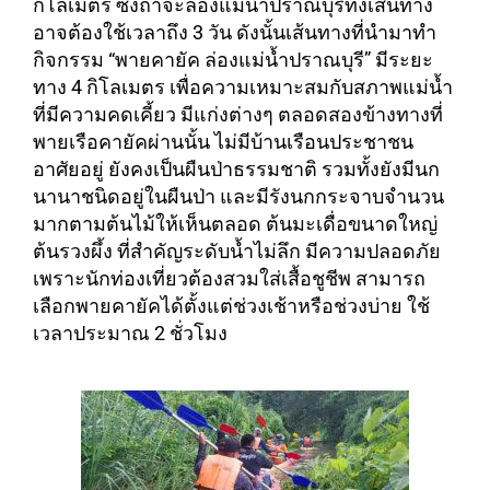
กิโลเมตร ซึ่งถ้าจะล่องแม่น้ำปราณบุรีทั้งเส้นทาง
อาจต้องใช้เวลาถึง 3 วัน ดังนั้นเส้นทางที่นำมาทำ
กิจกรรม “พายคายัค ล่องแม่น้ำปราณบุรี” มีระยะ
ทาง 4 กิโลเมตร เพื่อความเหมาะสมกับสภาพแม่น้ำ
ที่มีความคดเคี้ยว มีแก่งต่างๆ ตลอดสองข้างทางที่
พายเรือคายัคผ่านนั้น ไม่มีบ้านเรือนประชาชน
อาศัยอยู่ ยังคงเป็นผืนป่าธรรมชาติ รวมทั้งยังมีนก
นานาชนิดอยู่ในผืนป่า และมีรังนกกระจาบจำนวน
มากตามต้นไม้ให้เห็นตลอด ต้นมะเดื่อขนาดใหญ่
ต้นรวงผึ้ง ที่สำคัญระดับน้ำไม่ลึก มีความปลอดภัย
เพราะนักท่องเที่ยวต้องสวมใส่เสื้อชูชีพ สามารถ
เลือกพายคายัคได้ตั้งแต่ช่วงเช้าหรือช่วงบ่าย ใช้
เวลาประมาณ 2 ชั่วโมง