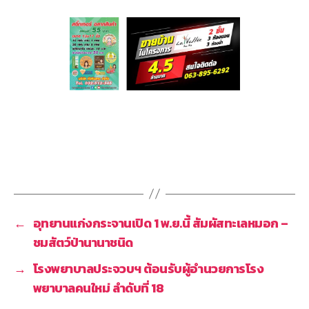
←
อุทยานแก่งกระจานเปิด 1 พ.ย.นี้ สัมผัสทะเลหมอก –
ชมสัตว์ป่านานาชนิด
→
โรงพยาบาลประจวบฯ ต้อนรับผู้อำนวยการโรง
พยาบาลคนใหม่ ลำดับที่ 18